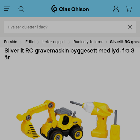
Forside
Fritid
Leker og spill
Radiostyrte leker
Silverlit RC gra
Silverlit RC gravemaskin byggesett med lyd, fra 3
år