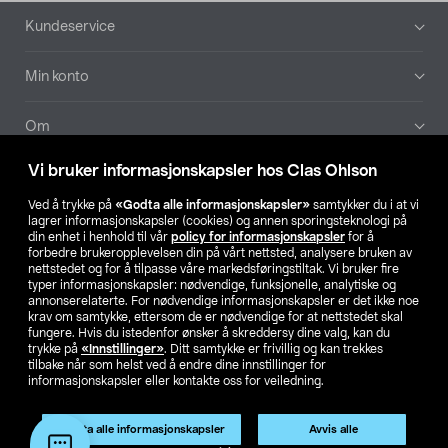
Bunntekst
Kundeservice
Min konto
Om
Vi bruker informasjonskapsler hos Clas Ohlson
Aktuelt
Ved å trykke på
«Godta alle informasjonskapsler»
samtykker du i at vi
lagrer informasjonskapsler (cookies) og annen sporingsteknologi på
Våre selskaper
din enhet i henhold til vår
policy for informasjonskapsler
for å
forbedre brukeropplevelsen din på vårt nettsted, analysere bruken av
nettstedet og for å tilpasse våre markedsføringstiltak. Vi bruker fire
Finn din butikk
typer informasjonskapsler: nødvendige, funksjonelle, analytiske og
annonserelaterte. For nødvendige informasjonskapsler er det ikke noe
krav om samtykke, ettersom de er nødvendige for at nettstedet skal
SE
NO
FI
fungere. Hvis du istedenfor ønsker å skreddersy dine valg, kan du
trykke på
«Innstillinger»
. Ditt samtykke er frivillig og kan trekkes
tilbake når som helst ved å endre dine innstillinger for
informasjonskapsler eller kontakte oss for veiledning.
Godta alle informasjonskapsler
Avvis alle