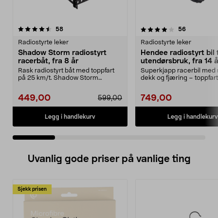
4.0 av 5 stjerner
anmeldelser
4.0 av 5 stjerner
anmeldelse
58
56
Radiostyrte leker
Radiostyrte leker
Shadow Storm radiostyrt
Hendee radiostyrt bil t
racerbåt, fra 8 år
utendørsbruk, fra 14 å
Rask radiostyrt båt med toppfart
Superkjapp racerbil med 
på 25 km/t. Shadow Storm
dekk og fjæring – toppfar
racerbåt – rekkevidde ...
km/t. Hendee – en...
449,00
749,00
599,00
Legg i handlekurv
Legg i handlekurv
Uvanlig gode priser på vanlige ting
Sjekk prisen