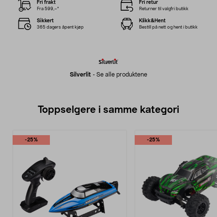
Fri frakt
Fri retur
Fra 599,–*
Returner til valgfri butikk
Sikkert
Klikk&Hent
365 dagers åpent kjøp
Bestill på nett og hent i butikk
Silverlit
-
Se alle produktene
Toppselgere i samme kategori
-25%
-25%