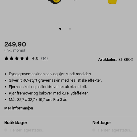
249,90
(inkl. moms)
4.6
(
14
)
Artikkelnr.:
31-8902
Bygg gravemaskinen selv og kjør rundt med den.
Silverlit RC-styrt gravemaskin med realistiske effekter.
Fjernkontroll og batteridrevet skrutrekker i ett.
Kjør fremover og bakover med kule lydeffekter.
Mål: 32,7 x 32,7 x 19,7 cm. Fra 3 år.
Mer informasjon
Butikklager
Nettlager
Henter lagerstatus...
Henter lagerstatus...