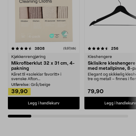
4.5av 5 stjerner
anmeldelser
4.5av 5 stjerner
anmeldels
3808
256
(9,97/stk)
Kjøkkenrengjøring
Kleshengere
Mikrofiberklut 32 x 31 cm, 4-
Sklisikre kleshengere 
pakning
med metallpinne, 8-p
Kåret til «soleklar favoritt» i
Elegant og skikkelig kles
svenske Afton...
tre og metall – finnes i fle
Kleshe...
Utførelse:
Grå/beige
39,90
79,90
Legg i handlekurv
Legg i handlekurv