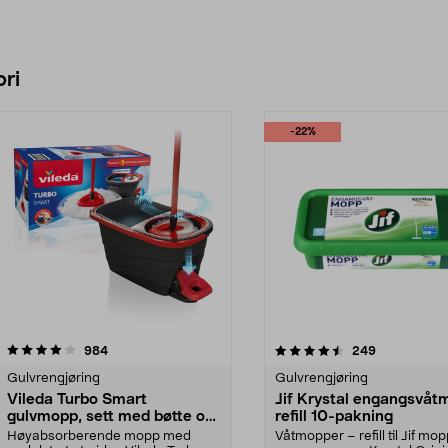
ri
-22%
4.5 av 5 stjerner
anmeldelser
4.0 av 5 stjerner
anmeldelser
984
249
Gulvrengjøring
Gulvrengjøring
Vileda Turbo Smart
Jif Krystal engangsvåt
gulvmopp, sett med bøtte og
refill 10-pakning
utvrider
Høyabsorberende mopp med
Våtmopper – refill til Jif mopp