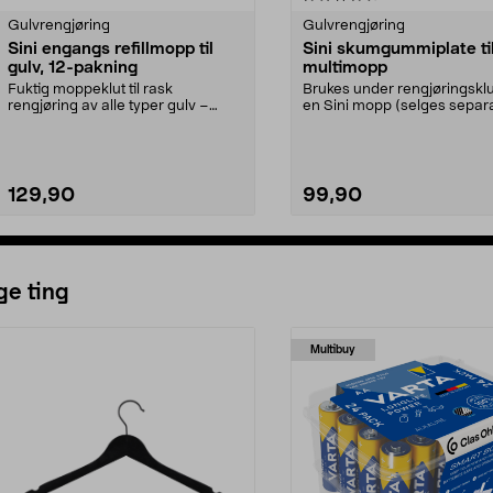
Gulvrengjøring
Gulvrengjøring
Sini engangs refillmopp til
Sini skumgummiplate til
gulv, 12-pakning
multimopp
Fuktig moppeklut til rask
Brukes under rengjøringsklu
rengjøring av alle typer gulv –
en Sini mopp (selges separa
epleduft. Sini engangs...
Sini skumgummipl...
129,90
99,90
Legg i handlekurv
Legg i handlekurv
ge ting
Multibuy