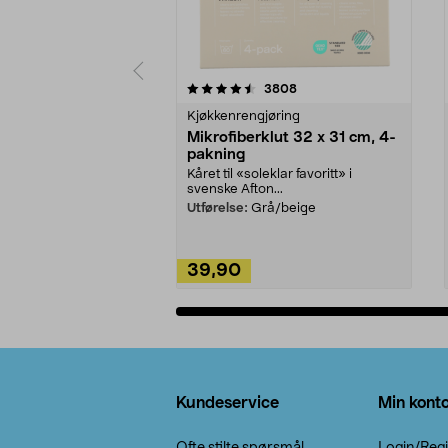
5av 5 stjerner
4.5av 5 stjerner
anmeldelser
3808
Kjøkkenrengjøring
Mikrofiberklut 32 x 31 cm, 4-
pakning
Kåret til «soleklar favoritt» i
svenske Afton...
Utførelse:
Grå/beige
39,90
Legg i handlekurv
Bunntekst
Kundeservice
Min kont
Ofte stilte spørsmål
Login/Regi