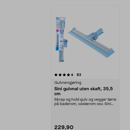
5av 5 stjerner
anmeldelser
83
Gulvrengjøring
Sini gulvnal uten skaft, 35,5
cm
Skrap og hold gulv og vegger tørre
på baderom, vaskerom osv. Sini
gulvnal – med ...
229,90