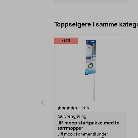
Legg i handlekurv
Toppselgere i samme katego
-20%
5 av 5 stjerner
4.0 av 5 stjerner
anmeldelser
206
Gulvrengjøring
Jif mopp startpakke med to
tørrmopper
Jiff mopp kommer til under