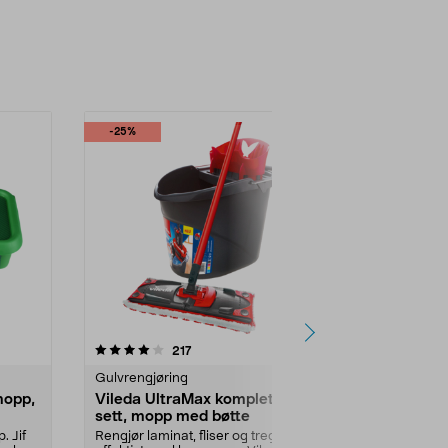
-25%
-22%
4.5 av 5 stjerner
anmeldelser
5.0
217
Gulvrengjøring
Rengjøringsm
mopp,
Vileda UltraMax komplett
Ekotipset li
sett, mopp med bøtte
rengjøring, 
. Jif
Rengjør laminat, fliser og tregulv
Linoljesåpe s