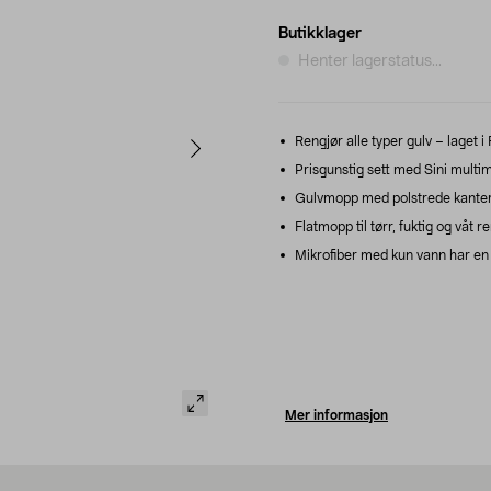
Butikklager
Henter lagerstatus...
Rengjør alle typer gulv – laget i
Prisgunstig sett med Sini multi
Gulvmopp med polstrede kanter –
Flatmopp til tørr, fuktig og våt r
Mikrofiber med kun vann har en 
Mer informasjon