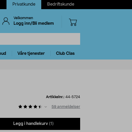
Privatkunde
Bedriftskunde
Velkommen
Logg inn/Bli medlem
bud
Våre tjenester
Club Clas
Artikkelnr.:
44-5724
59
anmeldelser
Legg i handlekurv
(1)