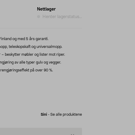
Nettlager
Henter lagerstatus...
 Finland og med 5 års garanti.
mopp, teleskopskaft og universalmopp.
 beskytter møbler og lister mot riper.
engjøring av alle typer gulv og vegger.
rengjøringseffekt på over 90 %.
Sini
-
Se alle produktene