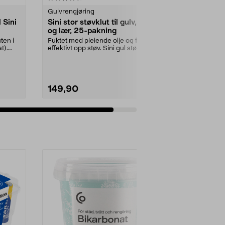
Gulvrengjøring
 Sini
Sini stor støvklut til gulv, tre
og lær, 25-pakning
ten i
Fuktet med pleiende olje og fanger
t).
effektivt opp støv. Sini gul støvklut
– rengj...
149,90
Legg i handlekurv