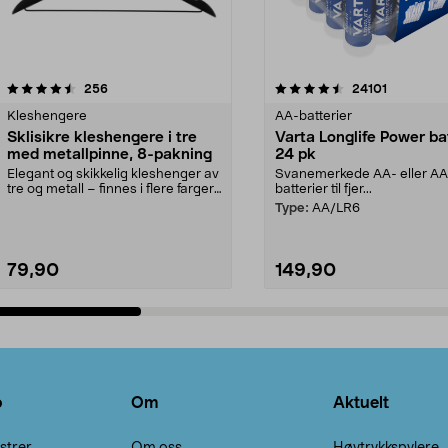
4.5av 5 stjerner
anmeldelser
4.5av 5 stjerner
anmeldels
256
24101
Kleshengere
AA-batterier
Sklisikre kleshengere i tre
Varta Longlife Power ba
med metallpinne, 8-pakning
24 pk
Elegant og skikkelig kleshenger av
Svanemerkede AA- eller A
tre og metall – finnes i flere farger.
batterier til fjer...
Kleshe...
Type:
AA/LR6
79,90
149,90
Legg i handlekurv
Legg i handlekurv
o
Om
Aktuelt
strer
Om oss
Høytrykkspylere