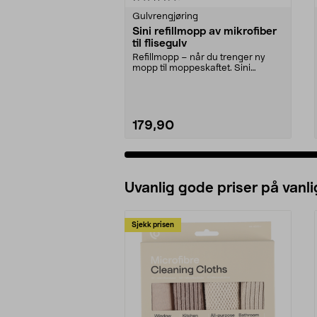
Gulvrengjøring
Sini refillmopp av mikrofiber
til flisegulv
Refillmopp – når du trenger ny
mopp til moppeskaftet. Sini
refillmopp – til våtr...
179,90
Legg i handlekurv
Uvanlig gode priser på vanli
Sjekk prisen