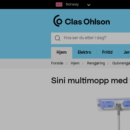
Select
Norway
market
Hjem
Elektro
Fritid
Je
Forside
Hjem
Rengjøring
Gulvrengjø
Sini multimopp med 