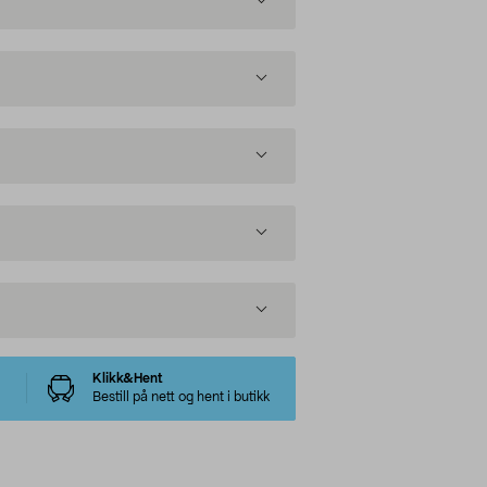
Klikk&Hent
Bestill på nett og hent i butikk