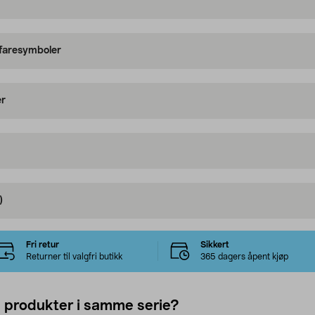
 faresymboler
er
)
Fri retur
Sikkert
Returner til valgfri butikk
365 dagers åpent kjøp
e produkter i samme serie?