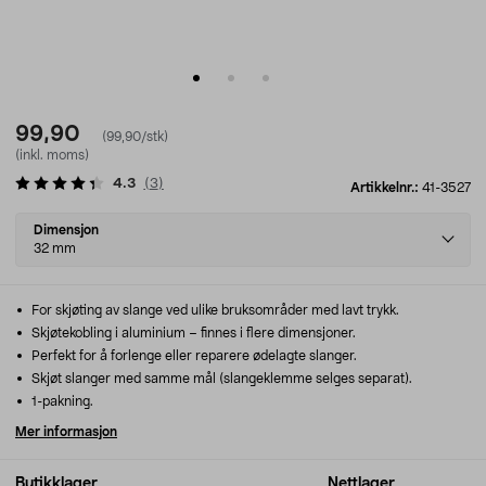
99,90
(99,90/stk)
(inkl. moms)
4.3
(
3
)
Artikkelnr.:
41-3527
Select
Dimensjon
variant
32 mm
For skjøting av slange ved ulike bruksområder med lavt trykk.
Skjøtekobling i aluminium – finnes i flere dimensjoner.
Perfekt for å forlenge eller reparere ødelagte slanger.
Skjøt slanger med samme mål (slangeklemme selges separat).
1-pakning.
Mer informasjon
Butikklager
Nettlager