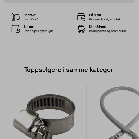
Fri frakt
Fri retur
Fra 599,–*
Returner til valgfri butikk
Sikkert
Klikk&Hent
365 dagers åpent kjøp
Bestill på nett og hent i butikk
Toppselgere i samme kategori