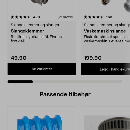
4.5 av 5 stjerner
anmeldelser
4.0 av 5 stjerner
anmeldels
423
163
(24,95/stk)
Slangeklemmer og slanger
Slangeklemmer og slang
Slangeklemmer
Vaskemaskinslange
Rustfritt, syrefast stål. Finnes i
Ekstraforsterket spesialsla
forskjelli...
vaskemaskin. Leveres m
fiberpakning og e...
49,90
199,90
Se varianter
Legg i handlekurv
Passende tilbehør