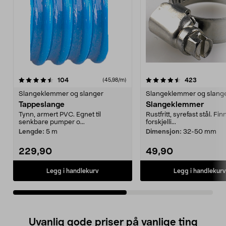
4.5av 5 stjerner
anmeldelser
5.0av 5 stjerner
anmeldels
104
423
(45,98/m)
Slangeklemmer og slanger
Slangeklemmer og slang
Tappeslange
Slangeklemmer
Tynn, armert PVC. Egnet til
Rustfritt, syrefast stål. Fin
senkbare pumper o...
forskjelli...
Lengde:
5 m
Dimensjon:
32-50 mm
229,90
49,90
Legg i handlekurv
Legg i handlekurv
Uvanlig gode priser på vanlige ting