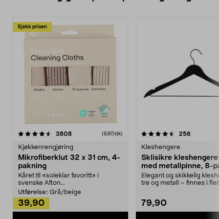
Sjekk prisen
4.5av 5 stjerner
anmeldelser
4.5av 5 stjerner
anmeldels
3808
256
(9,97/stk)
Kjøkkenrengjøring
Kleshengere
Mikrofiberklut 32 x 31 cm, 4-
Sklisikre kleshengere 
pakning
med metallpinne, 8-p
Kåret til «soleklar favoritt» i
Elegant og skikkelig kles
svenske Afton...
tre og metall – finnes i fle
Kleshe...
Utførelse:
Grå/beige
39,90
79,90