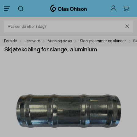
Forside
Jernvare
Vann og avløp
Slangeklemmer og slanger
Sk
Skjøtekobling for slange, aluminium