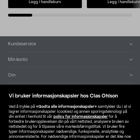
Legg i handlekurv
Legg i handlekurv
Bunntekst
Kundeservice
Min konto
Om
Aktuelt
Vi bruker informasjonskapsler hos Clas Ohlson
Våre selskaper
Ved å trykke på
«Godta alle informasjonskapsler»
samtykker du i at vi
lagrer informasjonskapsler (cookies) og annen sporingsteknologi på
din enhet i henhold til vår
policy for informasjonskapsler
for å
Finn din butikk
forbedre brukeropplevelsen din på vårt nettsted, analysere bruken av
nettstedet og for å tilpasse våre markedsføringstiltak. Vi bruker fire
typer informasjonskapsler: nødvendige, funksjonelle, analytiske og
annonserelaterte. For nødvendige informasjonskapsler er det ikke noe
SE
NO
FI