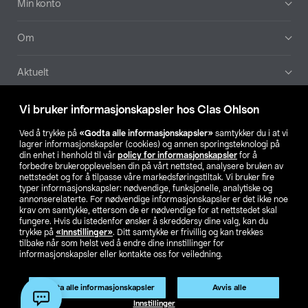
Min konto
Om
Aktuelt
Våre selskaper
Vi bruker informasjonskapsler hos Clas Ohlson
Ved å trykke på
«Godta alle informasjonskapsler»
samtykker du i at vi
Finn din butikk
lagrer informasjonskapsler (cookies) og annen sporingsteknologi på
din enhet i henhold til vår
policy for informasjonskapsler
for å
forbedre brukeropplevelsen din på vårt nettsted, analysere bruken av
SE
NO
FI
nettstedet og for å tilpasse våre markedsføringstiltak. Vi bruker fire
typer informasjonskapsler: nødvendige, funksjonelle, analytiske og
annonserelaterte. For nødvendige informasjonskapsler er det ikke noe
krav om samtykke, ettersom de er nødvendige for at nettstedet skal
fungere. Hvis du istedenfor ønsker å skreddersy dine valg, kan du
trykke på
«Innstillinger»
. Ditt samtykke er frivillig og kan trekkes
tilbake når som helst ved å endre dine innstillinger for
informasjonskapsler eller kontakte oss for veiledning.
Privacy statement
Medlemsvilkår
Kjøpsvilkår
For bedrifter
Endre til priser ekskl. moms
Produktet har utgått
Godta alle informasjonskapsler
Avvis alle
Artikkelnr.:
51-1763
Innstillinger