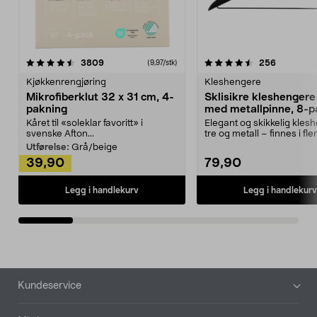
4.5av 5 stjerner
anmeldelser
4.5av 5 stjerner
anmeldels
3809
256
(9,97/stk)
Kjøkkenrengjøring
Kleshengere
Mikrofiberklut 32 x 31 cm, 4-
Sklisikre kleshengere 
pakning
med metallpinne, 8-p
Kåret til «soleklar favoritt» i
Elegant og skikkelig kles
svenske Afton...
tre og metall – finnes i fle
Kleshe...
Utførelse:
Grå/beige
39,90
79,90
Legg i handlekurv
Legg i handlekurv
Bunntekst
Kundeservice