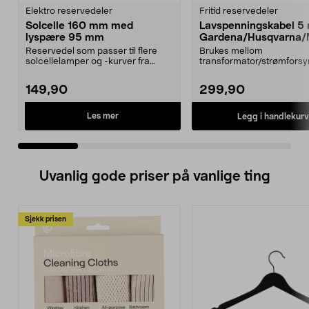
Elektro reservedeler
Fritid reservedeler
Solcelle 160 mm med
Lavspenningskabel 5
lyspære 95 mm
Gardena/Husqvarna/
ch/Flymo
Reservedel som passer til flere
Brukes mellom
solcellelamper og -kurver fra
transformator/strømforsy
Northlight. Solcel...
ladestasjon.Til bl.a. robotg
149,90
299,90
Les mer
Legg i handlekurv
Uvanlig gode priser på vanlige ting
Sjekk prisen