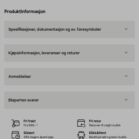
Produktinformasjon
Spesifikasjoner, dokumentasjon og ev. faresymboler
Kjøpsinformasjon, leveranser og returer
Anmeldelser
Eksperten svarer
Fri frakt
Fri retur
Fra 599,–*
Returner til valgfri butikk
Sikkert
Klikk&Hent
365 dagers åpent kjøp
Bestill på nett og hent i butikk