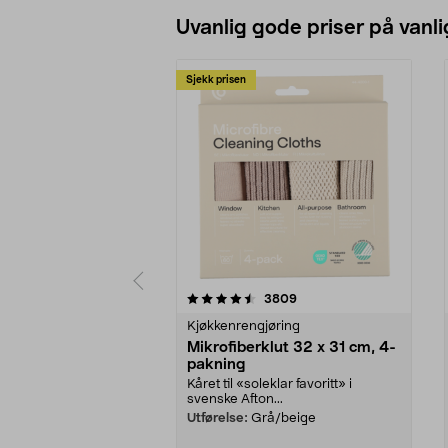
Uvanlig gode priser på vanli
Sjekk prisen
5av 5 stjerner
4.5av 5 stjerner
anmeldelser
3809
Kjøkkenrengjøring
Mikrofiberklut 32 x 31 cm, 4-
pakning
Kåret til «soleklar favoritt» i
svenske Afton...
Utførelse:
Grå/beige