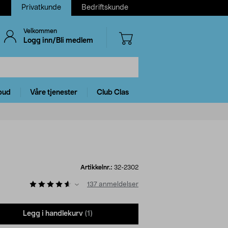
Privatkunde
Bedriftskunde
Velkommen
Logg inn/Bli medlem
bud
Våre tjenester
Club Clas
Artikkelnr.:
32-2302
137
anmeldelser
Legg i handlekurv
(1)