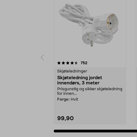
5 av 5 stjerner
4.5 av 5 stjerner
anmeldelser
752
Skjøteledninger
Skjøteledning jordet
innendørs, 3 meter
Prisgunstig og sikker skjøteledning
for innen...
Farge:
Hvit
99,90