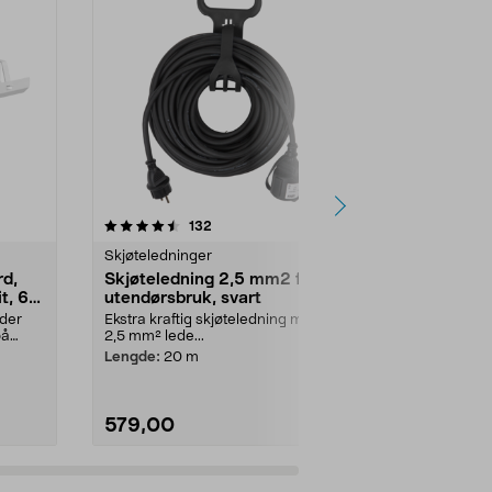
4.5 av 5 stjerner
anmeldelser
4.5
132
1
Skjøteledninger
Skjøteledning
rd,
Skjøteledning 2,5 mm2 for
Skjøteledni
it, 60
utendørsbruk, svart
Skjøtelednin
eurokontakt.
lder
Ekstra kraftig skjøteledning med
på
2,5 mm² lede...
Farge:
Hvit
Lengde:
20 m
579,00
59,90