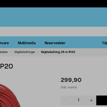
rnvare
Multimedia
Reservedeler
Til
kabler
Skjøteledninger
Skjøteledning 25 m IP20
IP20
299,90
(inkl. moms)
Product
quantity