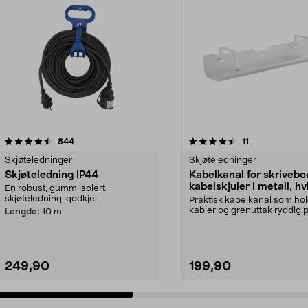
4.5 av 5 stjerner
anmeldelser
4.5 av 5 stjerner
anmeldelser
844
11
Skjøteledninger
Skjøteledninger
Skjøteledning IP44
Kabelkanal for skrivebo
kabelskjuler i metall, hv
En robust, gummiisolert
cm
skjøteledning, godkje...
Praktisk kabelkanal som ho
kabler og grenuttak ryddig 
Lengde:
10 m
plass. Kabelholder ...
249,90
199,90