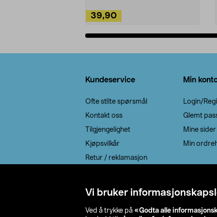
39,90
Legg i handlekurv
Bunntekst
Kundeservice
Min kont
Ofte stilte spørsmål
Login/Regi
Kontakt oss
Glemt pas
Tilgjengelighet
Mine sider
Kjøpsvilkår
Min ordreh
Retur / reklamasjon
EE-avfall
Cookie policy
Vi bruker informasjonskapsl
Leveringsalternativ
Ved å trykke på
«Godta alle informasjons