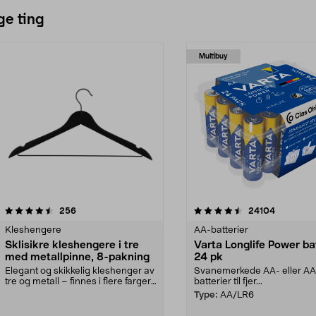
ge ting
Multibuy
4.5av 5 stjerner
anmeldelser
4.5av 5 stjerner
anmeldels
256
24104
Kleshengere
AA-batterier
Sklisikre kleshengere i tre
Varta Longlife Power ba
med metallpinne, 8-pakning
24 pk
Elegant og skikkelig kleshenger av
Svanemerkede AA- eller A
tre og metall – finnes i flere farger.
batterier til fjer...
Kleshe...
Type:
AA/LR6