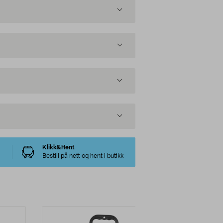
Klikk&Hent
Bestill på nett og hent i butikk