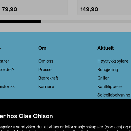
79,90
149,90
Legg i handlekurv
Legg i handlekurv
o
Om
Aktuelt
strer
Om oss
Høytrykkspylere
sordet?
Presse
Rengjøring
Bærekraft
Griller
istorikk
Karriere
Kantklippere
Solcellebelysning
er hos Clas Ohlson
kapsler»
samtykker du i at vi lagrer informasjonskapsler (cookies) og 