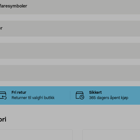
 faresymboler
er
Fri retur
Sikkert
Returner til valgfri butikk
365 dagers åpent kjøp
ri