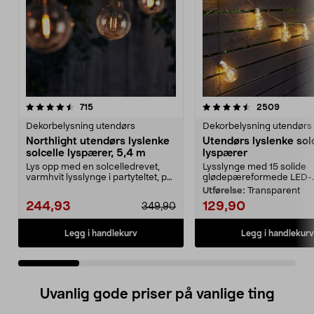
4.5 av 5 stjerner
anmeldelser
4.5 av 5 stjerner
anmelde
715
2509
Dekorbelysning utendørs
Dekorbelysning utendørs
Northlight utendørs lyslenke
Utendørs lyslenke sol
solcelle lyspærer, 5,4 m
lyspærer
Lys opp med en solcelledrevet,
Lysslynge med 15 solide
varmhvit lysslynge i partyteltet, på
glødepæreformede LED-..
balkongen el...
Utførelse:
Transparent
244,93
129,90
349,90
Legg i handlekurv
Legg i handlekurv
Uvanlig gode priser på vanlige ting