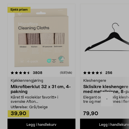
Sjekk prisen
4.5av 5 stjerner
anmeldelser
4.5av 5 stjerner
anmeldels
3808
256
(9,97/stk)
Kjøkkenrengjøring
Kleshengere
Mikrofiberklut 32 x 31 cm, 4-
Sklisikre kleshengere 
pakning
med metallpinne, 8-p
Kåret til «soleklar favoritt» i
Elegant og skikkelig kles
-
svenske Afton...
tre og metall – finnes i fle
Kleshe...
Utførelse:
Grå/beige
39,90
79,90
Legg i handlekurv
Legg i handlekurv