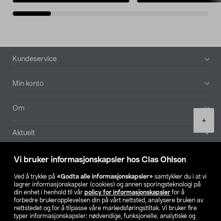
Bunntekst
Kundeservice
Min konto
Om
Product
+
quantity
Aktuelt
Våre selskaper
Vi bruker informasjonskapsler hos Clas Ohlson
Ved å trykke på
«Godta alle informasjonskapsler»
samtykker du i at vi
Finn din butikk
lagrer informasjonskapsler (cookies) og annen sporingsteknologi på
din enhet i henhold til vår
policy for informasjonskapsler
for å
forbedre brukeropplevelsen din på vårt nettsted, analysere bruken av
SE
NO
FI
nettstedet og for å tilpasse våre markedsføringstiltak. Vi bruker fire
typer informasjonskapsler: nødvendige, funksjonelle, analytiske og