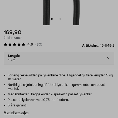
169,90
(inkl. moms)
4.9
(
30
)
Artikkelnr.:
46-1149-2
Select
Lengde
variant
10 m
Forleng rekkevidden på lyslenkene dine. Tilgjengelig i flere lengder, 5 og
10 meter.
Northlight skjøteledning (IP44) til lyslenke – gummikabel av robust
kvalitet.
Med kontakter i begge ender – spesielt tilpasset lyslenker.
Passer til lyslenker med 0,75 mm² ledere.
5 års garanti.
Mer informasjon