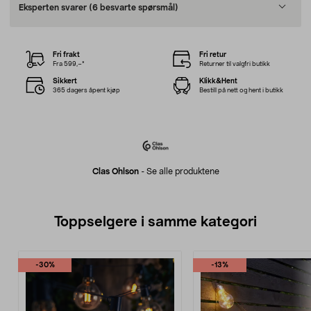
Eksperten svarer
(6 besvarte spørsmål)
Fri frakt
Fri retur
Fra 599,–*
Returner til valgfri butikk
Sikkert
Klikk&Hent
365 dagers åpent kjøp
Bestill på nett og hent i butikk
Clas Ohlson
-
Se alle produktene
Toppselgere i samme kategori
-30%
-13%