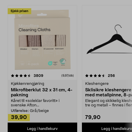
Sjekk prisen
4.5av 5 stjerner
anmeldelser
4.5av 5 stjerner
anmeldels
3809
256
(9,97/stk)
Kjøkkenrengjøring
Kleshengere
Mikrofiberklut 32 x 31 cm, 4-
Sklisikre kleshengere 
pakning
med metallpinne, 8-p
Kåret til «soleklar favoritt» i
Elegant og skikkelig kles
svenske Afton...
tre og metall – finnes i fle
Kleshe...
Utførelse:
Grå/beige
39,90
79,90
Legg i handlekurv
Legg i handlekurv