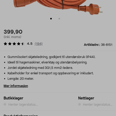
399,90
(inkl. moms)
4.5
(
194
)
Artikkelnr.:
36-6151
Gummiisolert skjøteledning, godkjent til utendørsbruk (IP44).
Ideell til hagemaskiner, elverktøy og utendørsbelysning.
Jordet skjøteledning med 3G1,5 mm2-ledere.
Kabelholder for enkel transport og oppbevaring er inkludert.
Lengde: 20 meter.
Mer informasjon
Butikklager
Nettlager
Henter lagerstatus...
Henter lagerstatus...