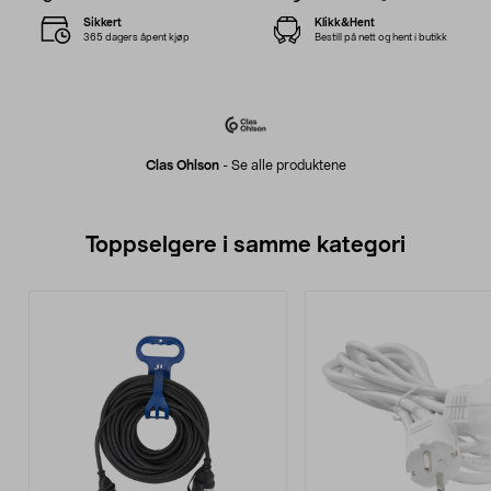
Sikkert
Klikk&Hent
365 dagers åpent kjøp
Bestill på nett og hent i butikk
Clas Ohlson
-
Se alle produktene
Toppselgere i samme kategori