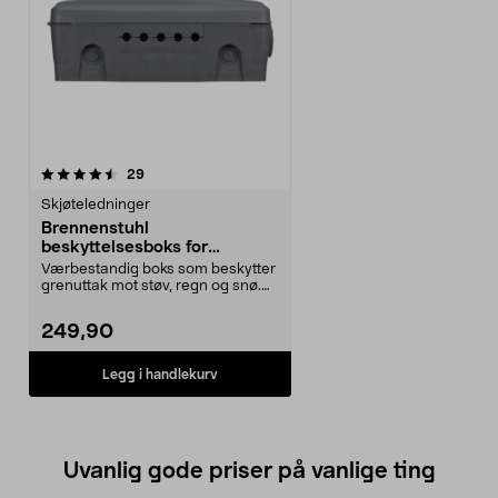
anmeldelser
29
Skjøteledninger
Brennenstuhl
beskyttelsesboks for
grenuttak
Værbestandig boks som beskytter
grenuttak mot støv, regn og snø.
Brennenstuhl be...
249,90
Legg i handlekurv
Uvanlig gode priser på vanlige ting