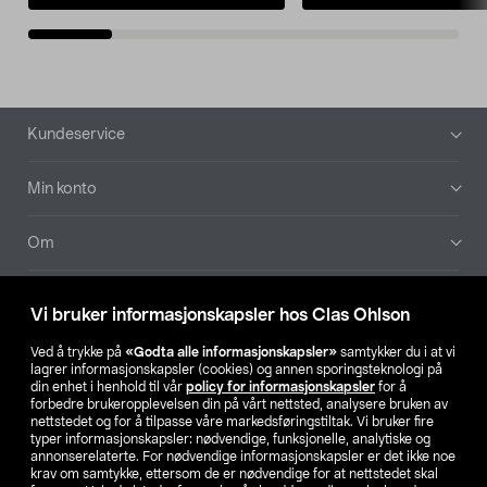
Bunntekst
Kundeservice
Min konto
Om
Aktuelt
Vi bruker informasjonskapsler hos Clas Ohlson
Våre selskaper
Ved å trykke på
«Godta alle informasjonskapsler»
samtykker du i at vi
lagrer informasjonskapsler (cookies) og annen sporingsteknologi på
din enhet i henhold til vår
policy for informasjonskapsler
for å
Finn din butikk
forbedre brukeropplevelsen din på vårt nettsted, analysere bruken av
nettstedet og for å tilpasse våre markedsføringstiltak. Vi bruker fire
typer informasjonskapsler: nødvendige, funksjonelle, analytiske og
annonserelaterte. For nødvendige informasjonskapsler er det ikke noe
SE
NO
FI
krav om samtykke, ettersom de er nødvendige for at nettstedet skal