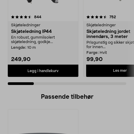
4.5 av 5 stjerner
anmeldelser
4.5 av 5 stjerner
anmeldels
844
752
Skjøteledninger
Skjøteledninger
Skjøteledning IP44
Skjøteledning jordet
innendørs, 3 meter
En robust, gummiisolert
skjøteledning, godkje...
Prisgunstig og sikker skjø
for innen...
Lengde:
10 m
Farge:
Hvit
249,90
99,90
Les mer
Legg i handlekurv
Passende tilbehør