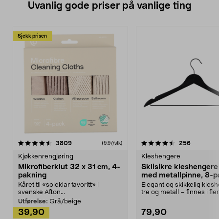
Uvanlig gode priser på vanlige ting
Sjekk prisen
4.5av 5 stjerner
anmeldelser
4.5av 5 stjerner
anmeldels
3809
256
(9,97/stk)
Kjøkkenrengjøring
Kleshengere
Mikrofiberklut 32 x 31 cm, 4-
Sklisikre kleshengere 
pakning
med metallpinne, 8-p
Kåret til «soleklar favoritt» i
Elegant og skikkelig kles
svenske Afton...
tre og metall – finnes i fle
Kleshe...
Utførelse:
Grå/beige
39,90
79,90