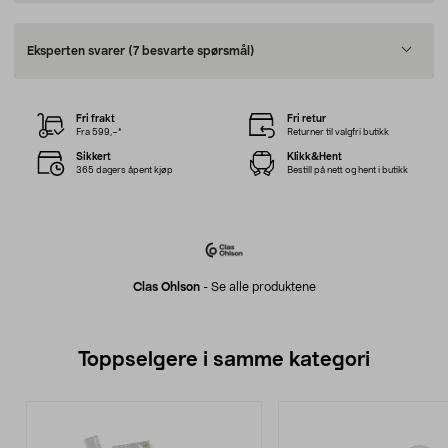
Eksperten svarer
(7 besvarte spørsmål)
Fri frakt
Fri retur
Fra 599,–*
Returner til valgfri butikk
Sikkert
Klikk&Hent
365 dagers åpent kjøp
Bestill på nett og hent i butikk
Clas Ohlson
-
Se alle produktene
Toppselgere i samme kategori