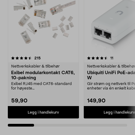
4.5 av 5 stjerner
anmeldelser
4.5 av 5 stjerner
anmeldelser
215
11
Nettverkskabler & tilbehør
Nettverkskabler & tilbehø
Exibel modularkontakt CAT6,
Ubiquiti UniFi PoE-ad
10-pakning
W
Exibel RJ45 med CAT6-standard
Gir strøm og nettverk til 
for høyeste
enheter via én enkelt kabe
filoverføringshastighet. For
Passer til blant anne...
klargjøri...
59,90
149,90
Legg i handlekurv
Legg i handlekurv