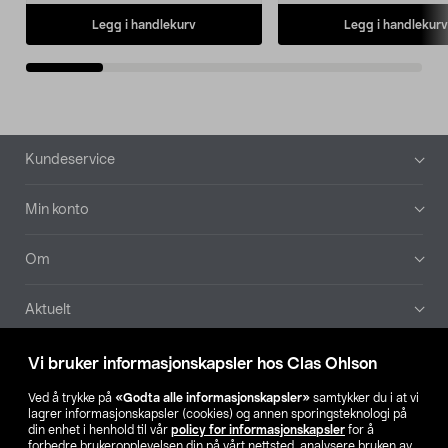
Legg i handlekurv
Legg i handlekurv
Bunntekst
Kundeservice
Min konto
Om
Aktuelt
Våre selskaper
Vi bruker informasjonskapsler hos Clas Ohlson
Ved å trykke på
«Godta alle informasjonskapsler»
samtykker du i at vi
Finn din butikk
lagrer informasjonskapsler (cookies) og annen sporingsteknologi på
din enhet i henhold til vår
policy for informasjonskapsler
for å
forbedre brukeropplevelsen din på vårt nettsted, analysere bruken av