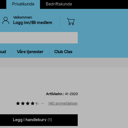
Privatkunde
Bedriftskunde
Velkommen
Logg inn/Bli medlem
bud
Våre tjenester
Club Clas
Artikkelnr.:
41-2929
140
anmeldelser
Legg i handlekurv
(1)