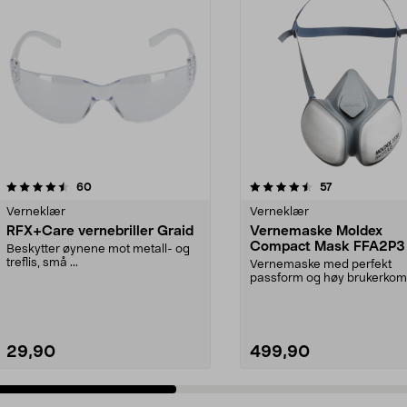
4.5 av 5 stjerner
anmeldelser
4.0 av 5 stjerner
anmeldelser
60
57
Verneklær
Verneklær
RFX+Care vernebriller Graid
Vernemaske Moldex
Compact Mask FFA2P3
Beskytter øynene mot metall- og
treflis, små ...
Vernemaske med perfekt
passform og høy brukerkomf
Filterteknologi med rynker...
29,90
499,90