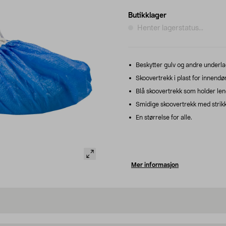
Butikklager
Henter lagerstatus...
Beskytter gulv og andre underl
Skoovertrekk i plast for innendø
Blå skoovertrekk som holder len
Smidige skoovertrekk med strikk 
En størrelse for alle.
Mer informasjon