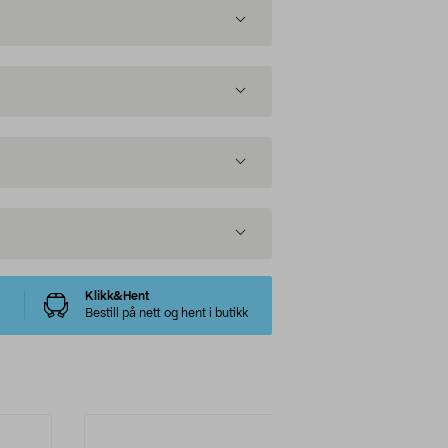
Klikk&Hent
Bestill på nett og hent i butikk