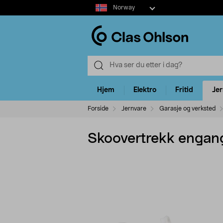
Select
Norway
market
Hjem
Elektro
Fritid
Je
Forside
Jernvare
Garasje og verksted
Skoovertrekk engan