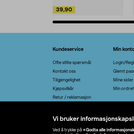
39,90
Legg i handlekurv
Bunntekst
Kundeservice
Min kont
Ofte stilte spørsmål
Login/Regi
Kontakt oss
Glemt pas
Tilgjengelighet
Mine sider
Kjøpsvilkår
Min ordreh
Retur / reklamasjon
EE-avfall
Cookie policy
Vi bruker informasjonskapsl
Leveringsalternativ
Ved å trykke på
«Godta alle informasjons