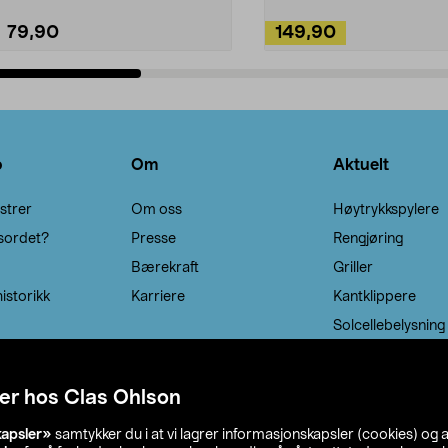
79,90
149,90
Legg i handlekurv
Legg i handlekurv
o
Om
Aktuelt
strer
Om oss
Høytrykkspylere
sordet?
Presse
Rengjøring
Bærekraft
Griller
istorikk
Karriere
Kantklippere
Solcellebelysning
er hos Clas Ohlson
kapsler»
samtykker du i at vi lagrer informasjonskapsler (cookies) og 