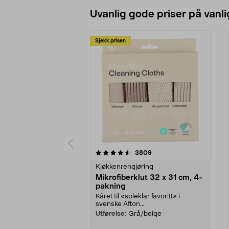
Uvanlig gode priser på vanli
Sjekk prisen
5av 5 stjerner
4.5av 5 stjerner
anmeldelser
3809
Kjøkkenrengjøring
Mikrofiberklut 32 x 31 cm, 4-
pakning
Kåret til «soleklar favoritt» i
svenske Afton...
Utførelse:
Grå/beige