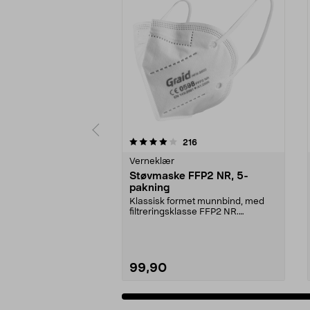
0 av 5 stjerner
4.5 av 5 stjerner
anmeldelser
216
Verneklær
Støvmaske FFP2 NR, 5-
pakning
Klassisk formet munnbind, med
filtreringsklasse FFP2 NR.
Ansiktsmaske som beskyt...
99,90