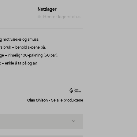
Nettlager
Henter lagerstatus...
ag mot væske og smuss.
rs bruk – behold skoene på.
ge – rimelig 100-pakning (50 par).
– enkle å ta på og av.
Clas Ohlson
-
Se alle produktene