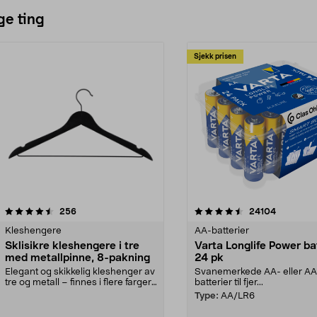
ge ting
Sjekk prisen
4.5av 5 stjerner
anmeldelser
4.5av 5 stjerner
anmeldels
256
24104
Kleshengere
AA-batterier
Sklisikre kleshengere i tre
Varta Longlife Power ba
med metallpinne, 8-pakning
24 pk
Elegant og skikkelig kleshenger av
Svanemerkede AA- eller A
tre og metall – finnes i flere farger.
batterier til fjer...
Kleshe...
Type:
AA/LR6