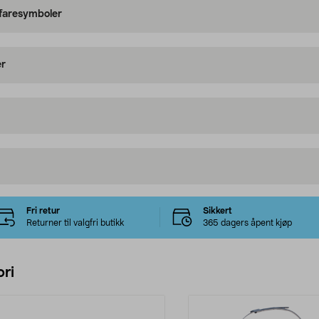
 faresymboler
er
Fri retur
Sikkert
Returner til valgfri butikk
365 dagers åpent kjøp
ri