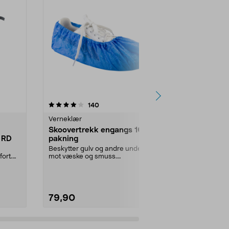
4.5 av 5 stjerner
anmeldelser
4.5
140
1
Verneklær
Verneklær
Skoovertrekk engangs 100-
3M SecureF
 RD
pakning
vernebrille
glass
Beskytter gulv og andre underlag
Sitter trygt 
ort.
mot væske og smuss.
automatisk ju
Skoovertrekk i plast for in...
SecureFit 400
79,90
169,90