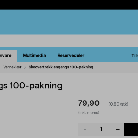
rnvare
Multimedia
Reservedeler
Til
Verneklær
Skoovertrekk engangs 100-pakning
gs 100-pakning
79,90
(0,80/stk)
(inkl. moms)
Product
quantity