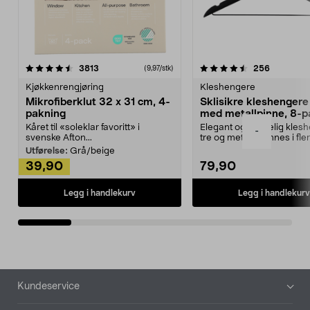
4.5av 5 stjerner
anmeldelser
4.5av 5 stjerner
anmeldels
3813
256
(9,97/stk)
Kjøkkenrengjøring
Kleshengere
Mikrofiberklut 32 x 31 cm, 4-
Sklisikre kleshengere 
pakning
med metallpinne, 8-p
Kåret til «soleklar favoritt» i
Elegant og skikkelig kles
-
svenske Afton...
tre og metall – finnes i fle
Kleshe...
Utførelse:
Grå/beige
39,90
79,90
Legg i handlekurv
Legg i handlekurv
Bunntekst
Kundeservice