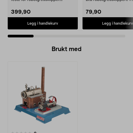
Bakhjul – reserv...
Gardena, Flymo og McC..
399,90
79,90
Legg i handlekurv
Legg i handlekurv
Brukt med
anmeldelser