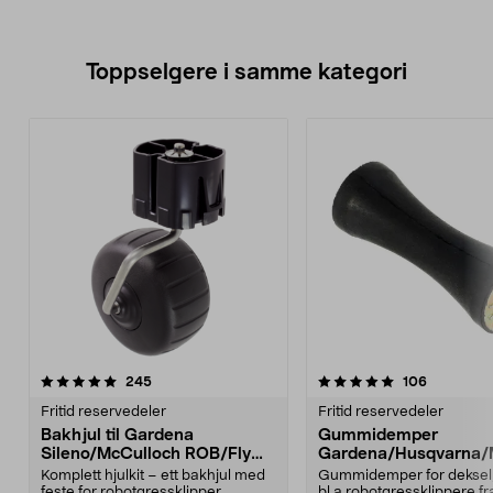
Toppselgere i samme kategori
5.0 av 5 stjerner
anmeldelser
4.5 av 5 stjerner
anmeldels
245
106
Fritid reservedeler
Fritid reservedeler
Bakhjul til Gardena
Gummidemper
Sileno/McCulloch ROB/Flymo
Gardena/Husqvarna/
Easilife
ch/Flymo
Komplett hjulkit – ett bakhjul med
Gummidemper for deksel,
feste for robotgressklipper.
bl.a robotgressklippere fr