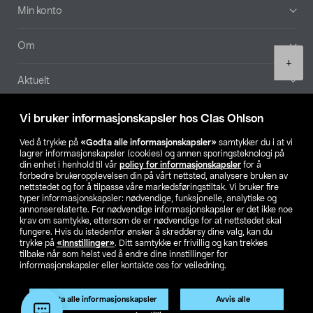
Min konto
Om
Product
+
quantity
Aktuelt
Våre selskaper
Vi bruker informasjonskapsler hos Clas Ohlson
Ved å trykke på
«Godta alle informasjonskapsler»
samtykker du i at vi
Finn din butikk
lagrer informasjonskapsler (cookies) og annen sporingsteknologi på
din enhet i henhold til vår
policy for informasjonskapsler
for å
forbedre brukeropplevelsen din på vårt nettsted, analysere bruken av
SE
NO
FI
nettstedet og for å tilpasse våre markedsføringstiltak. Vi bruker fire
typer informasjonskapsler: nødvendige, funksjonelle, analytiske og
annonserelaterte. For nødvendige informasjonskapsler er det ikke noe
krav om samtykke, ettersom de er nødvendige for at nettstedet skal
fungere. Hvis du istedenfor ønsker å skreddersy dine valg, kan du
trykke på
«Innstillinger»
. Ditt samtykke er frivillig og kan trekkes
tilbake når som helst ved å endre dine innstillinger for
informasjonskapsler eller kontakte oss for veiledning.
Privacy statement
Medlemsvilkår
Kjøpsvilkår
For bedrifter
Endre til priser ekskl. moms
Godta alle informasjonskapsler
Avvis alle
Legg i handlekurv
(1)