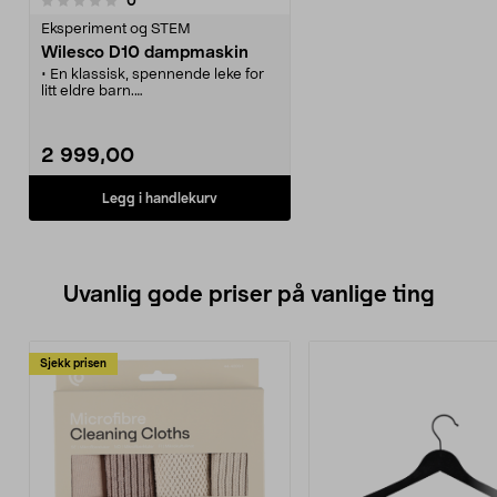
0
Eksperiment og STEM
Wilesco D10 dampmaskin
• En klassisk, spennende leke for
litt eldre barn.
• Fyr opp og lær litt
industrihistorikk.
• Virkelighetstro med
2 999,00
sentrifugalregulator, dampfløyte
og ekte røyk fra skorsteinen.
Legg i handlekurv
Uvanlig gode priser på vanlige ting
Sjekk prisen