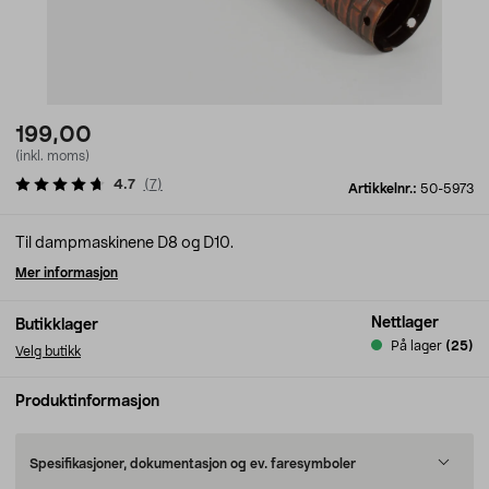
199,00
(inkl. moms)
4.7
(
7
)
Artikkelnr.:
50-5973
Til dampmaskinene D8 og D10.
Mer informasjon
Nettlager
Butikklager
På lager
(25)
Velg butikk
Produktinformasjon
Spesifikasjoner, dokumentasjon og ev. faresymboler