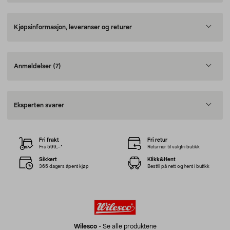
Kjøpsinformasjon, leveranser og returer
Anmeldelser
(7)
Eksperten svarer
Fri frakt
Fri retur
Fra 599,–*
Returner til valgfri butikk
Sikkert
Klikk&Hent
365 dagers åpent kjøp
Bestill på nett og hent i butikk
Wilesco
-
Se alle produktene