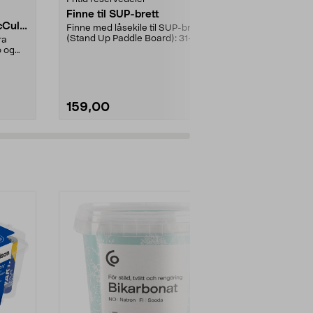
Finne til SUP-brett
Lavspennin
Cullo
Gardena/H
Finne med låsekile til SUP-brett
ch/Flymo
(Stand Up Paddle Board): 31-
ra
Brukes mello
974331-2059, E11 Pa...
o og
transformato
ladestasjon.Til
159,00
299,90