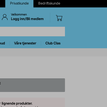
Privatkunde
Bedriftskunde
Velkommen
Logg inn/Bli medlem
bud
Våre tjenester
Club Clas
t
er
lignende produkter.