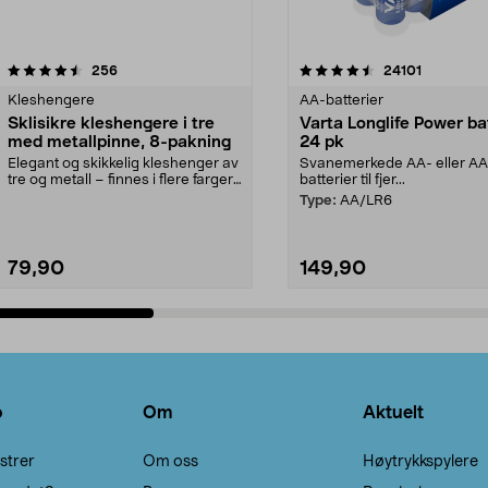
4.5av 5 stjerner
anmeldelser
4.5av 5 stjerner
anmeldels
256
24101
Kleshengere
AA-batterier
Sklisikre kleshengere i tre
Varta Longlife Power ba
med metallpinne, 8-pakning
24 pk
Elegant og skikkelig kleshenger av
Svanemerkede AA- eller A
tre og metall – finnes i flere farger.
batterier til fjer...
Kleshe...
Type:
AA/LR6
79,90
149,90
Legg i handlekurv
Legg i handlekurv
o
Om
Aktuelt
strer
Om oss
Høytrykkspylere