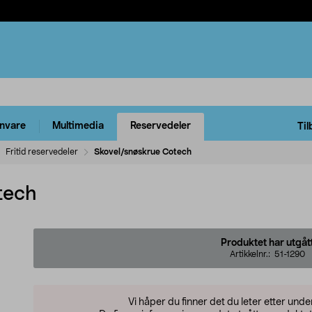
rnvare
Multimedia
Reservedeler
Til
Fritid reservedeler
Skovel/snøskrue Cotech
tech
Produktet har utgåt
Artikkelnr.:
51-1290
Vi håper du finner det du leter etter und