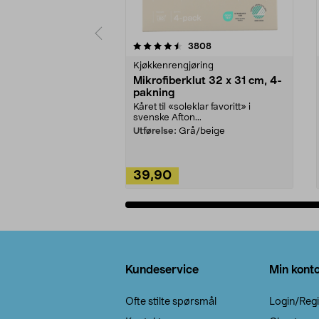
5av 5 stjerner
4.5av 5 stjerner
anmeldelser
3808
Kjøkkenrengjøring
Mikrofiberklut 32 x 31 cm, 4-
pakning
Kåret til «soleklar favoritt» i
svenske Afton...
Utførelse:
Grå/beige
39,90
Legg i handlekurv
Bunntekst
Kundeservice
Min kont
Ofte stilte spørsmål
Login/Regi