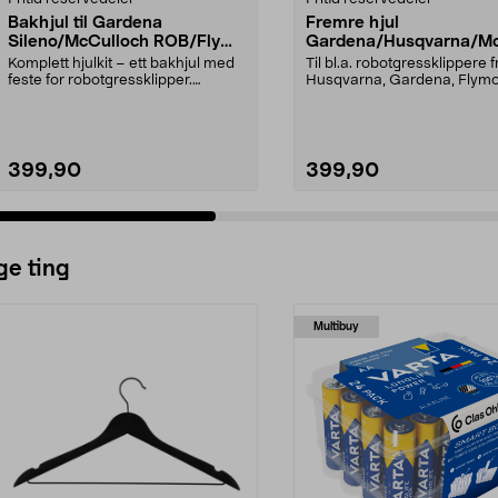
Bakhjul til Gardena
Fremre hjul
Sileno/McCulloch ROB/Flymo
Gardena/Husqvarna/Mc
Easilife
ch/Flymo
Komplett hjulkit – ett bakhjul med
Til bl.a. robotgressklippere f
feste for robotgressklipper.
Husqvarna, Gardena, Flym
Bakhjul – reserv...
McCulloch: Husqvar...
399,90
399,90
ge ting
Multibuy