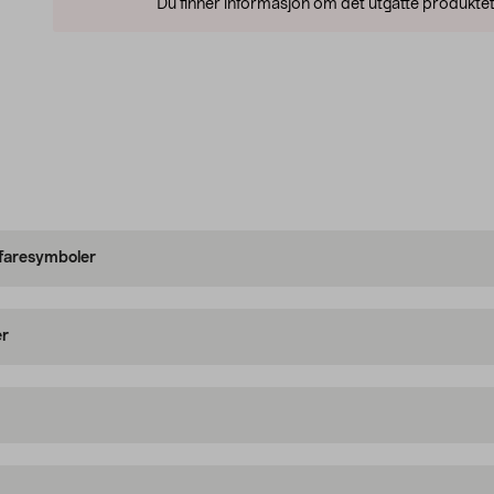
Du finner informasjon om det utgåtte produktet
 faresymboler
er