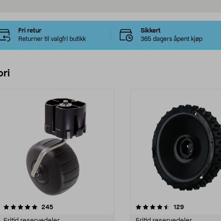
Fri retur
Sikkert
Returner til valgfri butikk
365 dagers åpent kjøp
ri
4.5 av 5 stjerner
anmeldelser
4.5 av 5 stjerner
anmeldelser
245
129
Fritid reservedeler
Fritid reservedeler