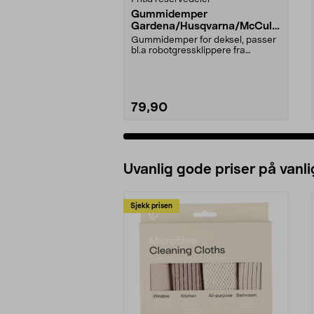
Gummidemper
Gardena/Husqvarna/McCullo
ch/Flymo
Gummidemper for deksel, passer
bl.a robotgressklippere fra
Gardena, Flymo og McC...
79,90
Uvanlig gode priser på vanli
Sjekk prisen