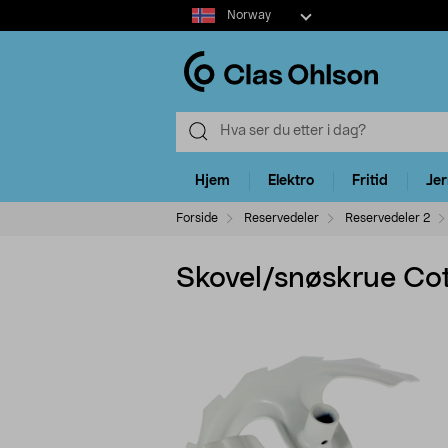
Select
Norway
market
Hjem
Elektro
Fritid
Je
Forside
Reservedeler
Reservedeler 2
Skovel/snøskrue Co