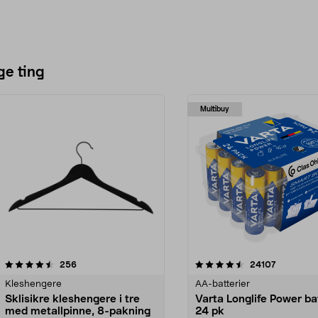
ge ting
Multibuy
4.5av 5 stjerner
anmeldelser
4.5av 5 stjerner
anmeldels
256
24107
Kleshengere
AA-batterier
Sklisikre kleshengere i tre
Varta Longlife Power ba
med metallpinne, 8-pakning
24 pk