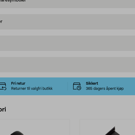
 faresymboler
er
Fri retur
Sikkert
Returner til valgfri butikk
365 dagers åpent kjøp
ri