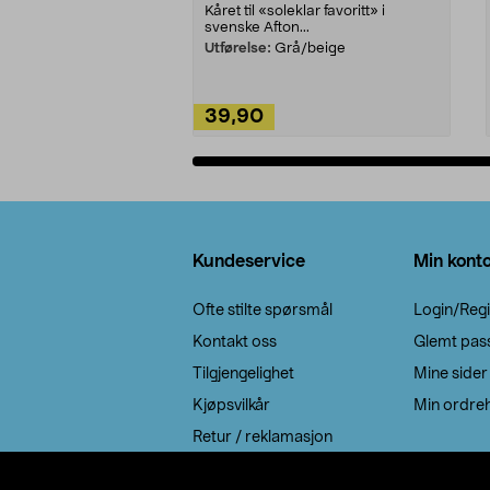
Kåret til «soleklar favoritt» i
svenske Afton...
Utførelse:
Grå/beige
39,90
Legg i handlekurv
Bunntekst
Kundeservice
Min kont
Ofte stilte spørsmål
Login/Regi
Kontakt oss
Glemt pas
Tilgjengelighet
Mine sider
Kjøpsvilkår
Min ordreh
Retur / reklamasjon
EE-avfall