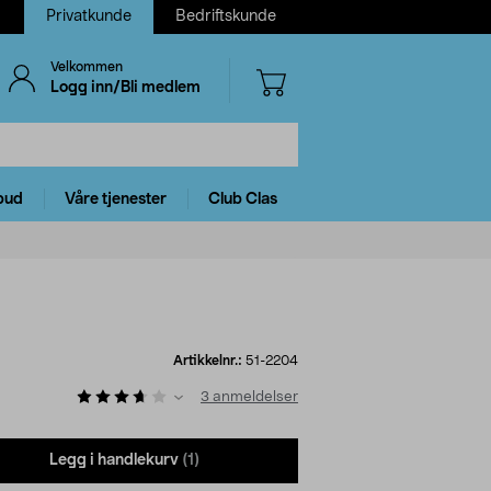
Privatkunde
Bedriftskunde
Velkommen
Logg inn/Bli medlem
bud
Våre tjenester
Club Clas
Artikkelnr.:
51-2204
3
anmeldelser
Legg i handlekurv
(1)