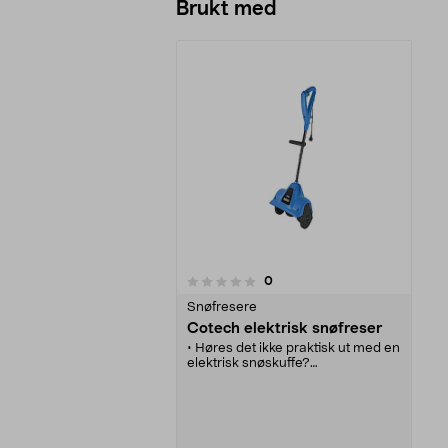
Brukt med
anmeldelser
0
0 av 5 stjerner
Snøfresere
Cotech elektrisk snøfreser
• Høres det ikke praktisk ut med en
elektrisk snøskuffe?
• Gjør det enklere for deg å måke
vekk snøen.
• Den tar også veldig liten plass i
boden.