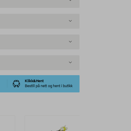
Klikk&Hent
Bestill på nett og hent i butikk