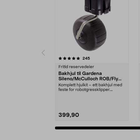
0 av 5 stjerner
5.0 av 5 stjerner
anmeldelser
245
Fritid reservedeler
Bakhjul til Gardena
Sileno/McCulloch ROB/Flymo
Easilife
Komplett hjulkit – ett bakhjul med
feste for robotgressklipper.
Bakhjul – reserv...
399,90