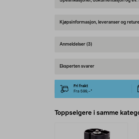
Spesifikasjoner, dokumentasjon og ev.
Kjøpsinformasjon, leveranser og retur
Anmeldelser
(3)
Eksperten svarer
Fri frakt
Fra 599,–*
Toppselgere i samme katego