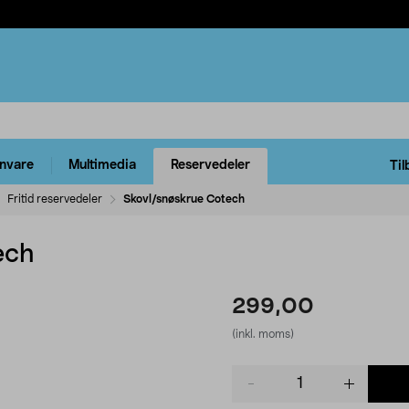
rnvare
Multimedia
Reservedeler
Til
Fritid reservedeler
Skovl/snøskrue Cotech
ech
299,00
(inkl. moms)
Product
quantity