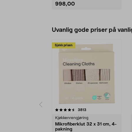
998,00
Se varianter
Uvanlig gode priser på vanli
Sjekk prisen
5av 5 stjerner
4.5av 5 stjerner
anmeldelser
3813
Kjøkkenrengjøring
Mikrofiberklut 32 x 31 cm, 4-
pakning