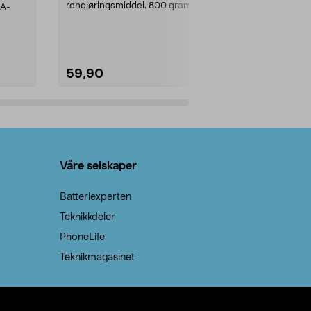
rengjøringsmiddel. 800 gram
AA-
100 % stearin
natron – til rengjøring både...
råvarer. Produ
brenner med e
59,90
69,90
Legg i handlekurv
Legg 
Våre selskaper
Batteriexperten
Teknikkdeler
PhoneLife
Teknikmagasinet