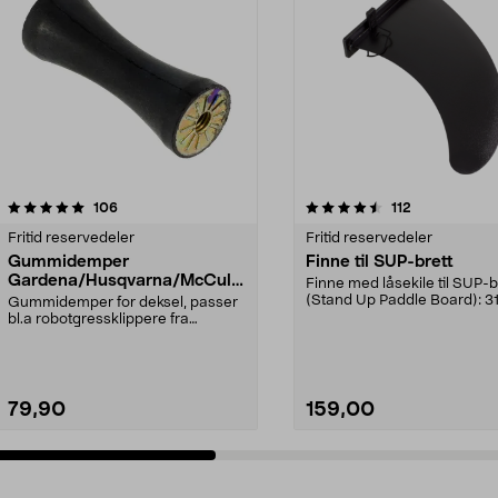
4.5 av 5 stjerner
anmeldelser
5.0 av 5 stjerner
anmeldelser
106
112
Fritid reservedeler
Fritid reservedeler
Gummidemper
Finne til SUP-brett
Gardena/Husqvarna/McCullo
Finne med låsekile til SUP-b
ch/Flymo
(Stand Up Paddle Board): 3
Gummidemper for deksel, passer
974331-2059, E11 Pa...
bl.a robotgressklippere fra
Gardena, Flymo og McC...
79,90
159,00