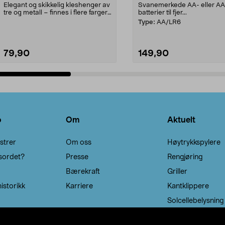
Elegant og skikkelig kleshenger av
Svanemerkede AA- eller A
tre og metall – finnes i flere farger.
batterier til fjer...
Kleshe...
Type:
AA/LR6
79,90
149,90
Legg i handlekurv
Legg i handlekurv
o
Om
Aktuelt
strer
Om oss
Høytrykkspylere
sordet?
Presse
Rengjøring
Bærekraft
Griller
istorikk
Karriere
Kantklippere
Solcellebelysning