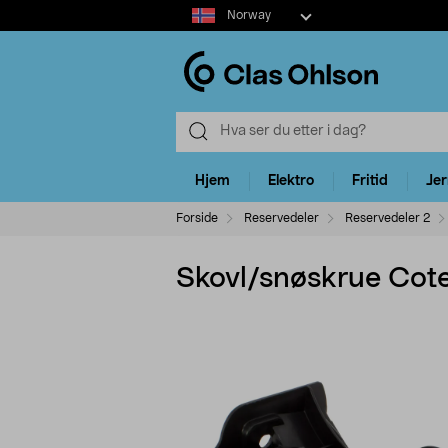
Select
Norway
market
Hjem
Elektro
Fritid
Je
Forside
Reservedeler
Reservedeler 2
Skovl/snøskrue Cot