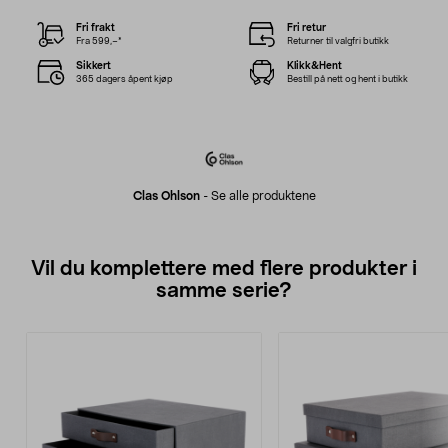
Fri frakt
Fri retur
Fra 599,–*
Returner til valgfri butikk
Sikkert
Klikk&Hent
365 dagers åpent kjøp
Bestill på nett og hent i butikk
Clas Ohlson
-
Se alle produktene
Vil du komplettere med flere produkter i
samme serie?