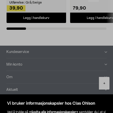
Kleshe...
Utførelse:
Grå/beige
39,90
79,90
Legg i handlekurv
Legg i handlekurv
Bunntekst
Kundeservice
Min konto
Om
Product
+
quantity
Aktuelt
Våre selskaper
Vi bruker informasjonskapsler hos Clas Ohlson
Ved å trykke på
«Godta alle informasjonskapsler»
samtykker du i at vi