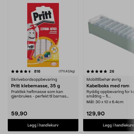
5.0 av 5 stjerner
anmeldelser
4.0 av 5 stjerner
anmeldelse
816
26
(1711,43/kg)
Skrivebordsoppbevaring
Mobiltilbehør øvrig
Pritt klebemasse, 35 g
Kabelboks med rom
Praktisk heftmasse som kan
Ryddig oppbevaring for k
gjenbrukes - perfekt til barnas
småting – fi...
tegninger, postere et...
Mål:
30 x 10 x 6.4cm
59,90
129,90
Legg i handlekurv
Legg i handlekurv