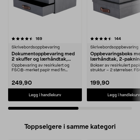
4.5av 5 stjerner
anmeldelser
4.5av 5 stjerner
anmeldels
169
144
Skrivebordsoppbevaring
Skrivebordsoppbevaring
Dokumentoppbevaring med
Oppbevaringsboks m
2 skuffer og lærhåndtak,
lærhåndtak, 2-paknin
mørk grå
grå
Oppbevaring av resirkulert og
Bokser av resirkulert papi
FSC®-merket papir med fin
struktur – 2 størrelser. 
struktur. Hylleoppbevari...
merkede. Oppbe...
249,90
199,90
Legg i handlekurv
Legg i handlekurv
Toppselgere i samme kategori