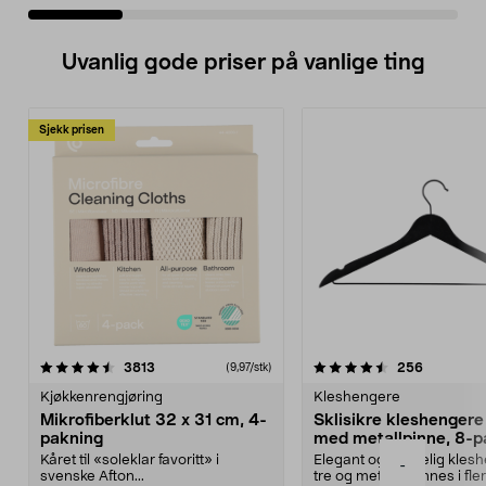
Uvanlig gode priser på vanlige ting
Sjekk prisen
4.5av 5 stjerner
anmeldelser
4.5av 5 stjerner
anmeldels
3813
256
(9,97/stk)
Kjøkkenrengjøring
Kleshengere
Mikrofiberklut 32 x 31 cm, 4-
Sklisikre kleshengere 
pakning
med metallpinne, 8-p
Kåret til «soleklar favoritt» i
Elegant og skikkelig kles
-
svenske Afton...
tre og metall – finnes i fle