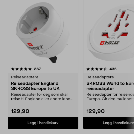
4.5 av 5 stjerner
anmeldelser
4.5 av 5 stjerner
anmeldels
867
436
Reiseadaptere
Reiseadaptere
Reiseadapter England
SKROSS World to Eur
SKROSS Europe to UK
reiseadapter
Reiseadapter for deg som skal
Reiseadapter for reisende 
reise til England eller andre land
Europa. Gir deg mulighet t
med kontakttype...
bruke apparater i E...
129,90
129,90
Legg i handlekurv
Legg i handlekurv