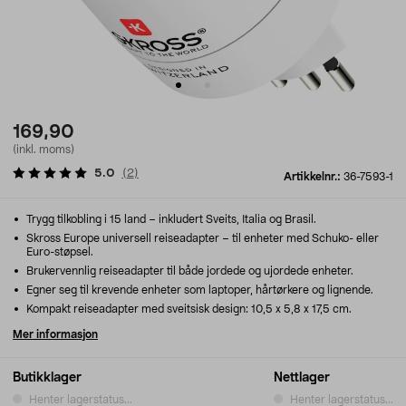
169,90
(inkl. moms)
5.0
(
2
)
Artikkelnr.:
36-7593-1
Trygg tilkobling i 15 land – inkludert Sveits, Italia og Brasil.
Skross Europe universell reiseadapter – til enheter med Schuko- eller
Euro-støpsel.
Brukervennlig reiseadapter til både jordede og ujordede enheter.
Egner seg til krevende enheter som laptoper, hårtørkere og lignende.
Kompakt reiseadapter med sveitsisk design: 10,5 x 5,8 x 17,5 cm.
Mer informasjon
Butikklager
Nettlager
Henter lagerstatus...
Henter lagerstatus...