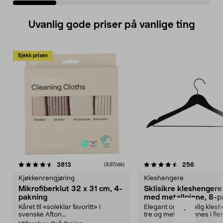
Uvanlig gode priser på vanlige ting
Sjekk prisen
4.5av 5 stjerner
anmeldelser
4.5av 5 stjerner
anmeldels
3813
256
(9,97/stk)
Kjøkkenrengjøring
Kleshengere
Mikrofiberklut 32 x 31 cm, 4-
Sklisikre kleshengere 
pakning
med metallpinne, 8-p
Kåret til «soleklar favoritt» i
Elegant og skikkelig kles
-
svenske Afton...
tre og metall – finnes i fle
Kleshe...