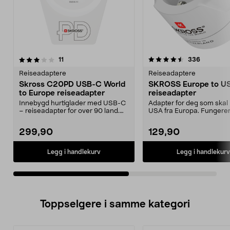
4.5av 5 stjerner
anmeldelser
5.0av 5 stjerner
anmeldels
11
336
Reiseadaptere
Reiseadaptere
Skross C20PD USB-C World
SKROSS Europe to U
to Europe reiseadapter
reiseadapter
Innebygd hurtiglader med USB-C
Adapter for deg som skal r
– reiseadapter for over 90 land.
USA fra Europa. Fungere
Skross USB-C Eur...
med jordede og ...
299,90
129,90
Legg i handlekurv
Legg i handlekurv
Toppselgere i samme kategori