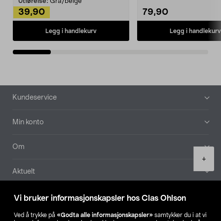
Utførelse:
Grå/beige
39,90
79,90
Legg i handlekurv
Legg i handlekurv
Bunntekst
Kundeservice
Min konto
Om
Product
+
quantity
Aktuelt
Våre selskaper
Vi bruker informasjonskapsler hos Clas Ohlson
Ved å trykke på
«Godta alle informasjonskapsler»
samtykker du i at vi
Finn din butikk