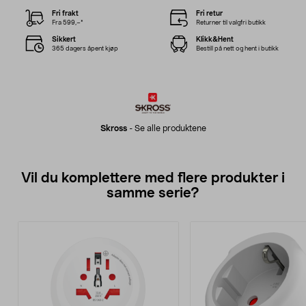
Fri frakt
Fri retur
Fra 599,–*
Returner til valgfri butikk
Sikkert
Klikk&Hent
365 dagers åpent kjøp
Bestill på nett og hent i butikk
Skross
-
Se alle produktene
Vil du komplettere med flere produkter i
samme serie?