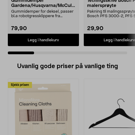
Gummidemper
Tetningsskive Bosch 
Gardena/Husqvarna/McCullo
malersprøyte
ch/Flymo
Gummidemper for deksel, passer
Pakning til malingssprøyt
bl.a robotgressklippere fra
Bosch PFS 3000-2, PFS 
Gardena, Flymo og McC...
og PFS 7000.
79,90
29,90
Legg i handlekurv
Legg i handlekurv
Uvanlig gode priser på vanlige ting
Sjekk prisen