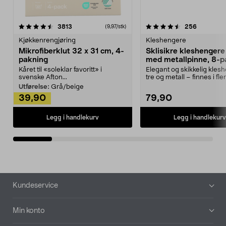
4.5av 5 stjerner
anmeldelser
4.5av 5 stjerner
anmeldels
3813
256
(9,97/stk)
Kjøkkenrengjøring
Kleshengere
Mikrofiberklut 32 x 31 cm, 4-
Sklisikre kleshengere 
pakning
med metallpinne, 8-p
Kåret til «soleklar favoritt» i
Elegant og skikkelig kles
svenske Afton...
tre og metall – finnes i fle
Kleshe...
Utførelse:
Grå/beige
39,90
79,90
Legg i handlekurv
Legg i handlekurv
Bunntekst
Kundeservice
Min konto