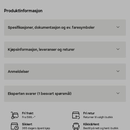
Produktinformasjon
Spesifikasjoner, dokumentasjon og ev. faresymboler
Kjøpsinformasjon, leveranser og returer
Anmeldelser
Eksperten svarer
(1 besvart spørsmål)
Fri frakt
Fri retur
Fra 599,–*
Returner til valgfri butikk
Sikkert
Klikk&Hent
365 dagers åpent kjøp
Bestill på nett og hent i butikk