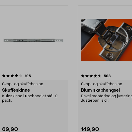
4.5 av 5 stjerner
anmeldelser
4.5 av 5 stjerner
anmeldelser
195
593
Skap- og skuffebeslag
Skap- og skuffebeslag
Skuffeskinne
Blum skaphengsel
Kuleskinne i ubehandlet stål. 2-
Enkel montering og justering
pack.
Justerbar i sid...
69,90
149,90