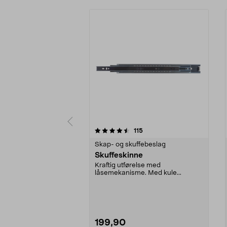
5 av 5 stjerner
4.0 av 5 stjerner
anmeldelser
115
Skap- og skuffebeslag
Skuffeskinne
Kraftig utførelse med
låsemekanisme. Med kule...
199,90