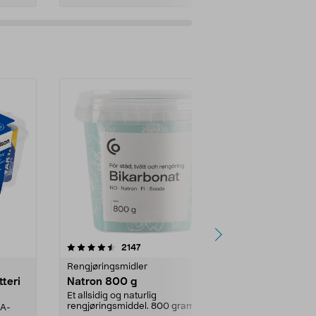
er
4.0av 5 stjerner
anmeldelser
4.5
2147
4
Rengjøringsmidler
Levende lys
tteri
Natron 800 g
Telys steari
prosent ste
Et allsidig og naturlig
rengjøringsmiddel. 800 gram
AA-
100 % stearin