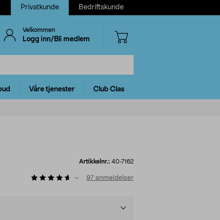
Privatkunde
Bedriftskunde
Velkommen
Logg inn/Bli medlem
bud
Våre tjenester
Club Clas
Artikkelnr.:
40-7162
97
anmeldelser