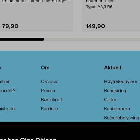
tre og metall – finnes i flere farger.
batterier til fjer...
Kleshe...
Type:
AA/LR6
79,90
149,90
Legg i handlekurv
Legg i handlekurv
o
Om
Aktuelt
strer
Om oss
Høytrykkspylere
sordet?
Presse
Rengjøring
Bærekraft
Griller
istorikk
Karriere
Kantklippere
Solcellebelysning