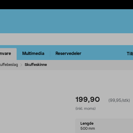
rnvare
Multimedia
Reservedeler
Til
kuffebeslag
Skuffeskinne
199,90
(99,95/stk)
(inkl. moms)
Select
Lengde
variant
500 mm