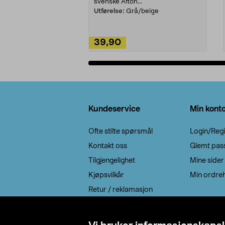
svenske Afton...
Utførelse:
Grå/beige
39,90
Legg i handlekurv
Bunntekst
Kundeservice
Min kont
Ofte stilte spørsmål
Login/Regi
Kontakt oss
Glemt pas
Tilgjengelighet
Mine sider
Kjøpsvilkår
Min ordreh
Retur / reklamasjon
EE-avfall
Cookie policy