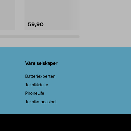
natron – til rengjøring både...
råvarer. Produ
brenner med e
59,90
69,90
Legg i handlekurv
Legg 
Våre selskaper
Batteriexperten
Teknikkdeler
PhoneLife
Teknikmagasinet