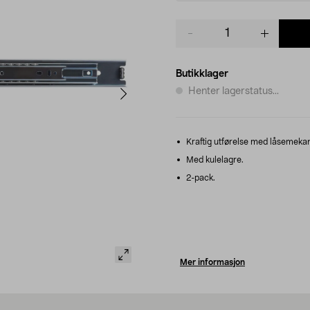
Product
quantity
Butikklager
Henter lagerstatus...
Kraftig utførelse med låsemeka
Med kulelagre.
2-pack.
Mer informasjon