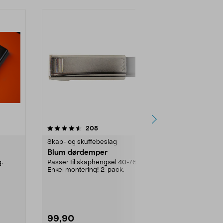
4.5 av 5 stjerner
anmeldelser
4.5
208
8
Skap- og skuffebeslag
Skap- og sku
Blum dørdemper
Aluminiumsp
kasser
.
Passer til skaphengsel 40-7887.
Enkel montering! 2-pack.
Aluminiumsprof
bygge case, ..
99,90
79,90