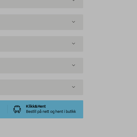
Klikk&Hent
Bestill på nett og hent i butikk