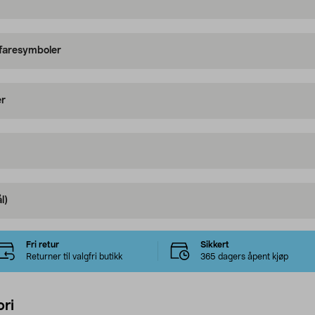
 faresymboler
er
l)
Fri retur
Sikkert
Returner til valgfri butikk
365 dagers åpent kjøp
ri