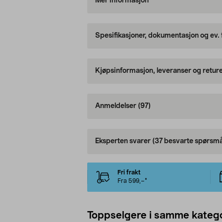
Mer informasjon
Spesifikasjoner, dokumentasjon og ev.
Kjøpsinformasjon, leveranser og retur
Anmeldelser
(97)
Eksperten svarer
(37 besvarte spørsmå
Fri frakt
Fra 599,–*
Toppselgere i samme katego