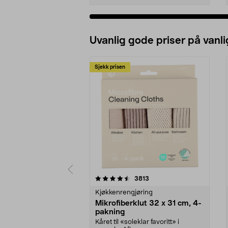
Uvanlig gode priser på vanli
Sjekk prisen
5av 5 stjerner
4.5av 5 stjerner
anmeldelser
3813
Kjøkkenrengjøring
Mikrofiberklut 32 x 31 cm, 4-
pakning
Kåret til «soleklar favoritt» i