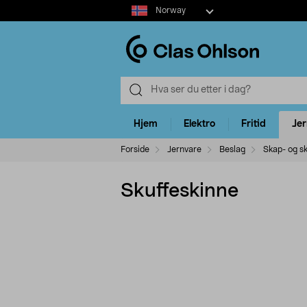
Select
Norway
market
Hjem
Elektro
Fritid
Je
Forside
Jernvare
Beslag
Skap- og s
Skuffeskinne