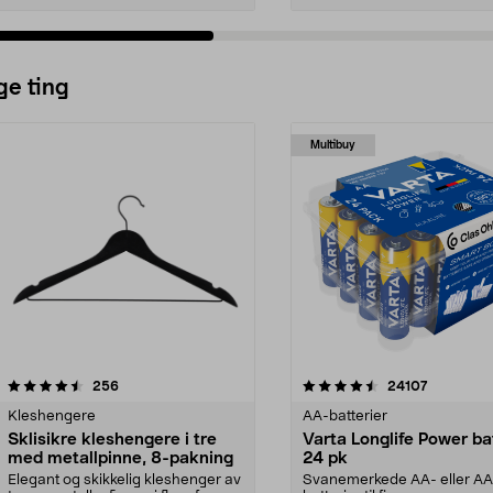
ge ting
Multibuy
4.5av 5 stjerner
anmeldelser
4.5av 5 stjerner
anmeldels
256
24107
Kleshengere
AA-batterier
Sklisikre kleshengere i tre
Varta Longlife Power ba
med metallpinne, 8-pakning
24 pk
Elegant og skikkelig kleshenger av
Svanemerkede AA- eller A