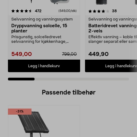
4.0 av 5 stjerner
anmeldelser
4.5 av 5 stjerner
anmeldelse
472
38
(549,00/stk)
Selvvanning og vanningssystem
Selvvanning og vanning
Dryppvanning solcelle, 15
Batteridrevet vanning
planter
2-veis
Prisgunstig, solcelledrevet
Effektiv vanning – koble til
selvvanning for kjøkkenhage,
slanger separat eller samt
pallekarmer og drivhus....
Praktisk vanning...
549,00
449,90
799,00
Legg i handlekurv
Legg i handlekurv
Passende tilbehør
-31%