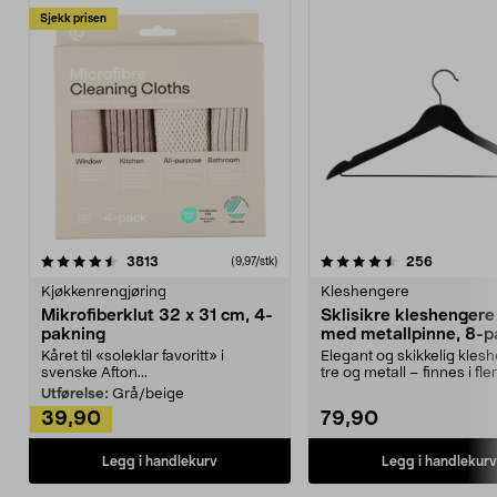
Sjekk prisen
4.5av 5 stjerner
anmeldelser
4.5av 5 stjerner
anmeldels
3813
256
(9,97/stk)
Kjøkkenrengjøring
Kleshengere
Mikrofiberklut 32 x 31 cm, 4-
Sklisikre kleshengere 
pakning
med metallpinne, 8-p
Kåret til «soleklar favoritt» i
Elegant og skikkelig kles
svenske Afton...
tre og metall – finnes i fle
Kleshe...
Utførelse:
Grå/beige
39,90
79,90
Legg i handlekurv
Legg i handlekurv