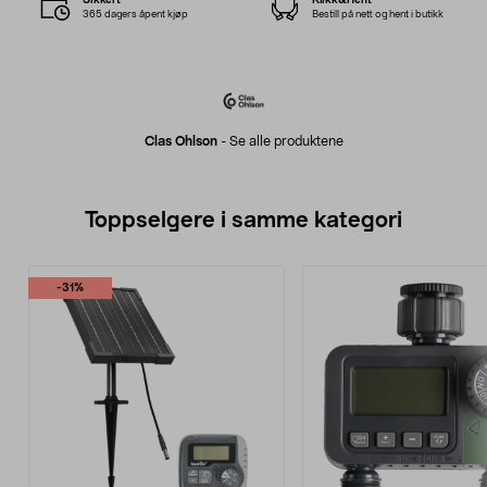
365 dagers åpent kjøp
Bestill på nett og hent i butikk
Clas Ohlson
-
Se alle produktene
Toppselgere i samme kategori
-31%