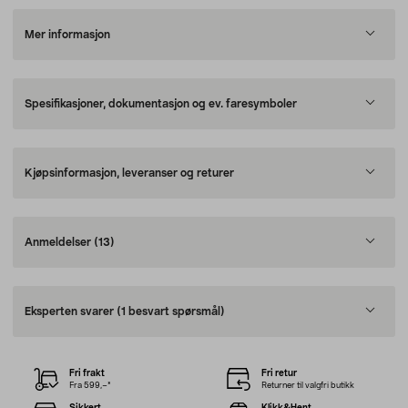
Mer informasjon
Spesifikasjoner, dokumentasjon og ev. faresymboler
Kjøpsinformasjon, leveranser og returer
Anmeldelser
(13)
Eksperten svarer
(1 besvart spørsmål)
Fri frakt
Fri retur
Fra 599,–*
Returner til valgfri butikk
Sikkert
Klikk&Hent