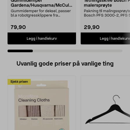
Gummidemper
Tetningsskive Bosch 
Gardena/Husqvarna/McCullo
malersprøyte
ch/Flymo
Gummidemper for deksel, passer
Pakning til malingssprøyt
bl.a robotgressklippere fra
Bosch PFS 3000-2, PFS 
Gardena, Flymo og McC...
og PFS 7000.
79,90
29,90
Legg i handlekurv
Legg i handlekurv
Uvanlig gode priser på vanlige ting
Sjekk prisen