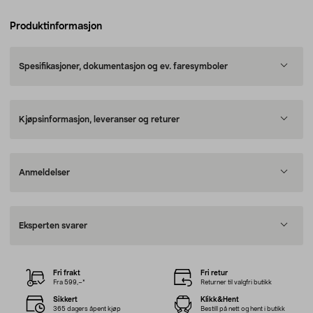
Produktinformasjon
Spesifikasjoner, dokumentasjon og ev. faresymboler
Kjøpsinformasjon, leveranser og returer
Anmeldelser
Eksperten svarer
Fri frakt
Fri retur
Fra 599,–*
Returner til valgfri butikk
Sikkert
Klikk&Hent
365 dagers åpent kjøp
Bestill på nett og hent i butikk