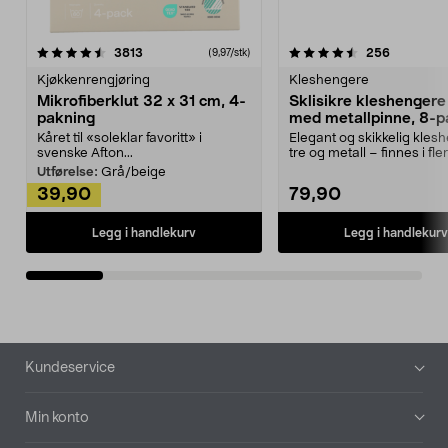
4.5av 5 stjerner
anmeldelser
4.5av 5 stjerner
anmeldels
3813
256
(9,97/stk)
Kjøkkenrengjøring
Kleshengere
Mikrofiberklut 32 x 31 cm, 4-
Sklisikre kleshengere 
pakning
med metallpinne, 8-p
Kåret til «soleklar favoritt» i
Elegant og skikkelig kles
svenske Afton...
tre og metall – finnes i fle
Kleshe...
Utførelse:
Grå/beige
39,90
79,90
Legg i handlekurv
Legg i handlekurv
Bunntekst
Kundeservice
Min konto