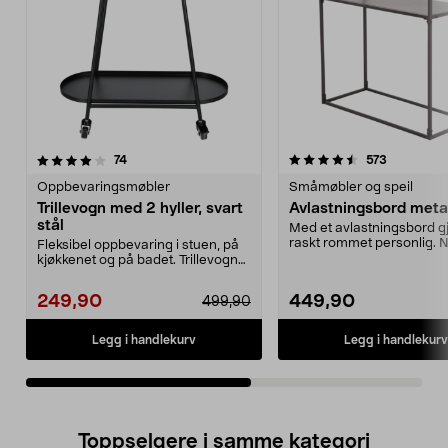
4.5av 5 stjerner
anmeldelser
4.5av 5 stjerner
anmeldels
74
573
Oppbevaringsmøbler
Småmøbler og speil
Trillevogn med 2 hyller, svart
Avlastningsbord metal
stål
Med et avlastningsbord g
raskt rommet personlig. N
Fleksibel oppbevaring i stuen, på
stilrent design g...
kjøkkenet og på badet. Trillevogn
med 2 hyller...
249,90
449,90
499,90
Legg i handlekurv
Legg i handlekurv
Toppselgere i samme kategori