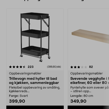
3.5 av 5 stjerner
anmeldelser
4.5 av 5 stjerner
anmeldelse
223
82
(399,90/stk)
Oppbevaringsmøbler
Oppbevaringsmøbler
Trillevogn med hyller til bad
Svevende vegghylle i
og kjøkken, sammenleggbar
eikefiner, 60 eller 80
Fleksibel oppbevaring av småting,
Pyntehylle som svever p
kjøkkenreds...
– stilren opp...
Farge:
Svart
Lengde:
80 cm
399,90
349,90