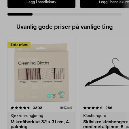
Legg i handlekurv
Legg i handlekurv
Uvanlig gode priser på vanlige ting
Sjekk prisen
4.5av 5 stjerner
anmeldelser
4.5av 5 stjerner
anmeldels
3808
256
(9,97/stk)
Kjøkkenrengjøring
Kleshengere
Mikrofiberklut 32 x 31 cm, 4-
Sklisikre kleshengere 
pakning
med metallpinne, 8-p