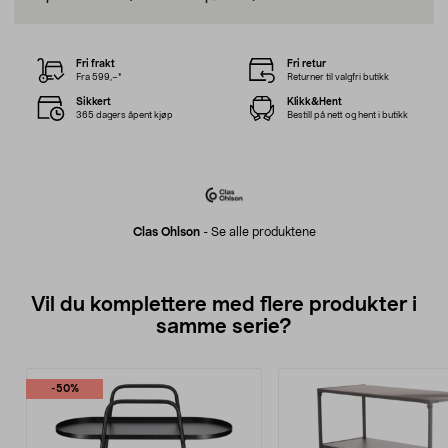
Fri frakt
Fri retur
Fra 599,–*
Returner til valgfri butikk
Sikkert
Klikk&Hent
365 dagers åpent kjøp
Bestill på nett og hent i butikk
Clas Ohlson
-
Se alle produktene
Vil du komplettere med flere produkter i
samme serie?
-50%