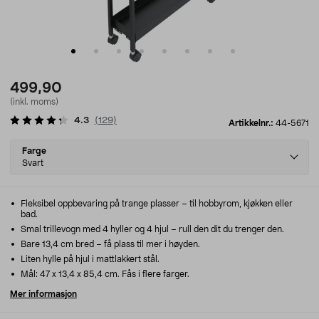
499,90
(inkl. moms)
4.3
(
129
)
Artikkelnr.:
44-5671
Select
Farge
variant
Svart
Fleksibel oppbevaring på trange plasser – til hobbyrom, kjøkken eller
bad.
Smal trillevogn med 4 hyller og 4 hjul – rull den dit du trenger den.
Bare 13,4 cm bred – få plass til mer i høyden.
Liten hylle på hjul i mattlakkert stål.
Mål: 47 x 13,4 x 85,4 cm. Fås i flere farger.
Mer informasjon