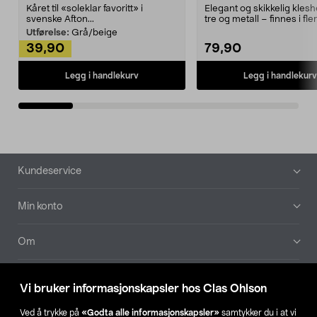
Kåret til «soleklar favoritt» i
Elegant og skikkelig kles
svenske Afton...
tre og metall – finnes i fle
Kleshe...
Utførelse:
Grå/beige
39,90
79,90
Legg i handlekurv
Legg i handlekurv
Bunntekst
Kundeservice
Min konto
Om
Aktuelt
Vi bruker informasjonskapsler hos Clas Ohlson
Våre selskaper
Ved å trykke på
«Godta alle informasjonskapsler»
samtykker du i at vi