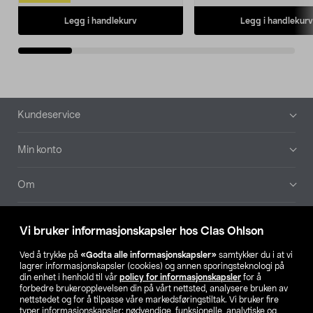
Legg i handlekurv
Legg i handlekurv
Bunntekst
Kundeservice
Min konto
Om
Aktuelt
Vi bruker informasjonskapsler hos Clas Ohlson
Våre selskaper
Ved å trykke på
«Godta alle informasjonskapsler»
samtykker du i at vi
lagrer informasjonskapsler (cookies) og annen sporingsteknologi på
din enhet i henhold til vår
policy for informasjonskapsler
for å
Finn din butikk
forbedre brukeropplevelsen din på vårt nettsted, analysere bruken av
nettstedet og for å tilpasse våre markedsføringstiltak. Vi bruker fire
typer informasjonskapsler: nødvendige, funksjonelle, analytiske og