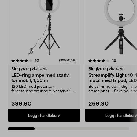
4.0 av 5 stjerner
anmeldelser
4.0 av 5 stjerner
anmeldelse
10
12
(399,90/stk)
Ringlys og videolys
Ringlys og videolys
LED-ringlampe med stativ,
Streamplify Light 10 r
for mobil, 1,55 m
mobil med tripod, LED
120 LED med justerbar
Belys innholdet riktig i alle
fargetemperatur og ti lysstyrker –
situasjoner – fleksibel ri
riktig lys i enhver sit...
med USB. Streamp...
399,90
269,90
Legg i handlekurv
Legg i handlekurv