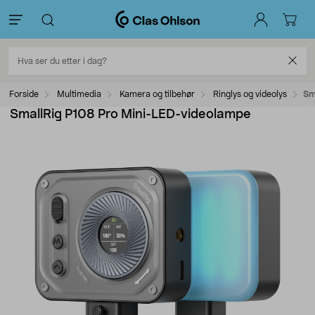
Forside
Multimedia
Kamera og tilbehør
Ringlys og videolys
Sm
SmallRig P108 Pro Mini-LED-videolampe