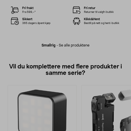
Fri frakt
Fri retur
Fra 599,–*
Returner til valgfri butikk
Sikkert
Klikk&Hent
365 dagers åpent kjøp
Bestill på nett og hent i butikk
Smallrig
-
Se alle produktene
Vil du komplettere med flere produkter i
samme serie?