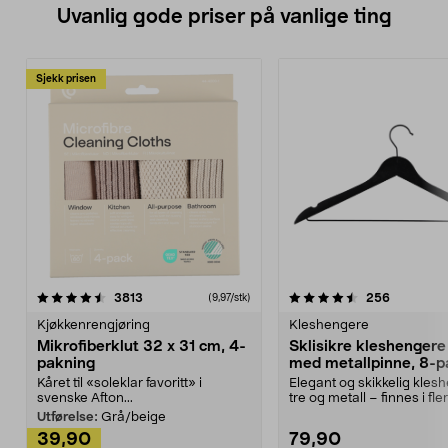
Uvanlig gode priser på vanlige ting
Sjekk prisen
4.5av 5 stjerner
anmeldelser
4.5av 5 stjerner
anmeldels
3813
256
(9,97/stk)
Kjøkkenrengjøring
Kleshengere
Mikrofiberklut 32 x 31 cm, 4-
Sklisikre kleshengere 
pakning
med metallpinne, 8-p
Kåret til «soleklar favoritt» i
Elegant og skikkelig kles
svenske Afton...
tre og metall – finnes i fle
Kleshe...
Utførelse:
Grå/beige
39,90
79,90