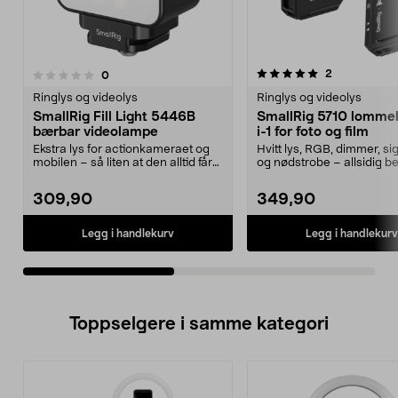
5.0av 5 stjerner
anmeldelser
2
anmeldelser
0
0.0 av 5 stjerner
Ringlys og videolys
Ringlys og videolys
SmallRig Fill Light 5446B
SmallRig 5710 lommel
bærbar videolampe
i-1 for foto og film
Ekstra lys for actionkameraet og
Hvitt lys, RGB, dimmer, si
mobilen – så liten at den alltid får
og nødstrobe – allsidig be
plass i ba...
SmallRig 57...
309,90
349,90
Legg i handlekurv
Legg i handlekurv
Toppselgere i samme kategori