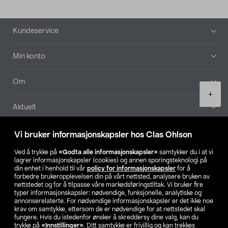
Bunntekst
Kundeservice
Min konto
Om
Product
+
quantity
Aktuelt
Våre selskaper
Vi bruker informasjonskapsler hos Clas Ohlson
Ved å trykke på
«Godta alle informasjonskapsler»
samtykker du i at vi
Finn din butikk
lagrer informasjonskapsler (cookies) og annen sporingsteknologi på
din enhet i henhold til vår
policy for informasjonskapsler
for å
forbedre brukeropplevelsen din på vårt nettsted, analysere bruken av
SE
NO
FI
nettstedet og for å tilpasse våre markedsføringstiltak. Vi bruker fire
typer informasjonskapsler: nødvendige, funksjonelle, analytiske og
annonserelaterte. For nødvendige informasjonskapsler er det ikke noe
krav om samtykke, ettersom de er nødvendige for at nettstedet skal
fungere. Hvis du istedenfor ønsker å skreddersy dine valg, kan du
trykke på
«Innstillinger»
. Ditt samtykke er frivillig og kan trekkes