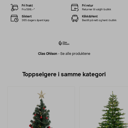
Fri frakt
Fri retur
Fra 599,–*
Returner til valgfri butikk
Sikkert
Klikk&Hent
365 dagers åpent kjøp
Bestill på nett og hent i butikk
Clas Ohlson
-
Se alle produktene
Toppselgere i samme kategori