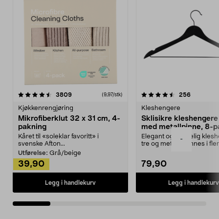
4.5av 5 stjerner
anmeldelser
4.5av 5 stjerner
anmeldels
3809
256
(9,97/stk)
Kjøkkenrengjøring
Kleshengere
Mikrofiberklut 32 x 31 cm, 4-
Sklisikre kleshengere 
pakning
med metallpinne, 8-p
Kåret til «soleklar favoritt» i
Elegant og skikkelig kles
-
svenske Afton...
tre og metall – finnes i fle
Kleshe...
Utførelse:
Grå/beige
39,90
79,90
Legg i handlekurv
Legg i handlekurv