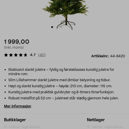
1 999,00
(inkl. moms)
4.7
(
40
)
Artikkelnr.:
44-6420
Eksklusivt slankt juletre – fyldig og førsteklasses kunstig juletre for
mindre rom.
Slim Lillehammer slankt juletre med dimbar belysning og tidsur.
Høyt og slankt kunstig juletre – høyde: 210 cm, diameter: 115 cm.
Kunstig juletre med praktisk gulvbryter og 8-timers timerfunksjon.
Robust metallfot på 52 cm – juletreet står stødig gjennom hele julen.
Mer informasjon
Butikklager
Nettlager
Henter lagerstatus...
Henter lagerstatus...