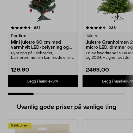
4.5 av 5 stjerner
anmeldelser
4.5 av 5 stjerner
anmeldels
687
238
Bordtrær
Juletre
Mini juletre 60 cm med
Juletre Granholmen 2
varmhvit LED-belysning og
micro LED, dimmer og
pynt
Pynt opp på julebordet,
En av favorittene i VGs te
barnerommet, en kommode eller i
og 2024: «Ligner det du h
et vindu. Minijuletre me...
skogen». Gr...
129,90
2499,00
Legg i handlekurv
Legg i handlekurv
Uvanlig gode priser på vanlige ting
Sjekk prisen