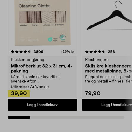
4.5av 5 stjerner
anmeldelser
4.5av 5 stjerner
anmeldels
3809
256
(9,97/stk)
Kjøkkenrengjøring
Kleshengere
Mikrofiberklut 32 x 31 cm, 4-
Sklisikre kleshengere 
pakning
med metallpinne, 8-p
Kåret til «soleklar favoritt» i
Elegant og skikkelig kles
svenske Afton...
tre og metall – finnes i fle
Kleshe...
Utførelse:
Grå/beige
39,90
79,90
Legg i handlekurv
Legg i handlekurv