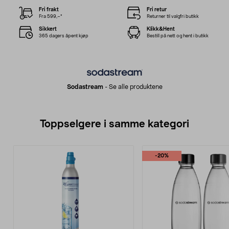
Fri frakt
Fri retur
Fra 599,–*
Returner til valgfri butikk
Sikkert
Klikk&Hent
365 dagers åpent kjøp
Bestill på nett og hent i butikk
Sodastream
-
Se alle produktene
Toppselgere i samme kategori
-20%