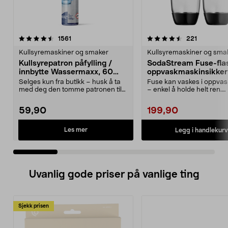
4.5 av 5 stjerner
anmeldelser
4.5 av 5 stjerner
anmeldels
1561
221
Kullsyremaskiner og smaker
Kullsyremaskiner og sma
Kullsyrepatron påfylling /
SodaStream Fuse-fla
innbytte Wassermaxx, 60
oppvaskmaskinsikker 1
liter
pakning
Selges kun fra butikk – husk å ta
Fuse kan vaskes i oppva
med deg den tomme patronen til
– enkel å holde helt ren.
butikken. Kulls...
Gjenbrukbar flaske av ...
59,90
199,90
Les mer
Legg i handlekurv
Uvanlig gode priser på vanlige ting
Sjekk prisen