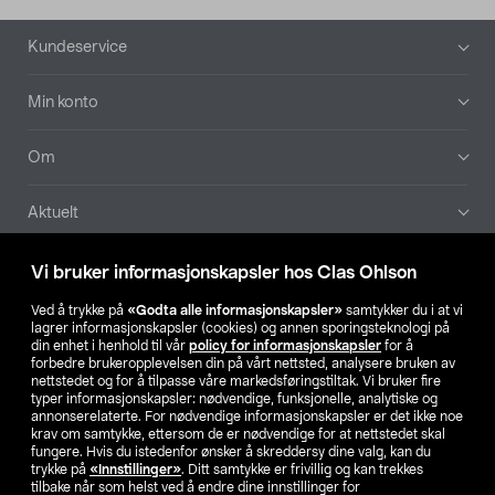
Bunntekst
Kundeservice
Min konto
Om
Aktuelt
Våre selskaper
Vi bruker informasjonskapsler hos Clas Ohlson
Ved å trykke på
«Godta alle informasjonskapsler»
samtykker du i at vi
Finn din butikk
lagrer informasjonskapsler (cookies) og annen sporingsteknologi på
din enhet i henhold til vår
policy for informasjonskapsler
for å
forbedre brukeropplevelsen din på vårt nettsted, analysere bruken av
SE
NO
FI
nettstedet og for å tilpasse våre markedsføringstiltak. Vi bruker fire
typer informasjonskapsler: nødvendige, funksjonelle, analytiske og
annonserelaterte. For nødvendige informasjonskapsler er det ikke noe
krav om samtykke, ettersom de er nødvendige for at nettstedet skal
fungere. Hvis du istedenfor ønsker å skreddersy dine valg, kan du
trykke på
«Innstillinger»
. Ditt samtykke er frivillig og kan trekkes
tilbake når som helst ved å endre dine innstillinger for