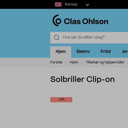
Select
Norway
market
Hjem
Elektro
Fritid
Je
Forside
Hjem
Tilbehør og hjelpemidler
Solbriller Clip-on
-72%