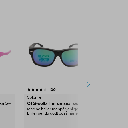
4.0 av 5 stjerner
anmeldelser
4.0
100
5
Solbriller
Solbriller
rka 5–
OTG-solbriller unisex, svarte
Solbriller C
Med solbriller utenpå vanlige
Clip On-solbril
briller ser du godt også når solen
bilen. Gjø...
skinner. OTG-so...
Størrelse:
La