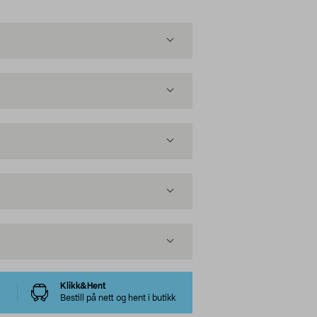
Klikk&Hent
Bestill på nett og hent i butikk