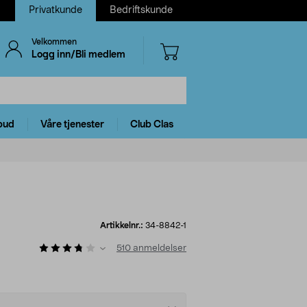
Privatkunde
Bedriftskunde
Velkommen
Logg inn/Bli medlem
bud
Våre tjenester
Club Clas
Artikkelnr.:
34-8842-1
510
anmeldelser