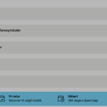
 faresymboler
er
Fri retur
Sikkert
Returner til valgfri butikk
365 dagers åpent kjøp