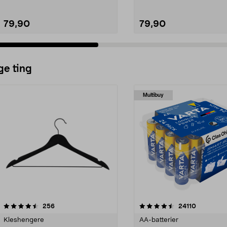
79,90
79,90
ge ting
Multibuy
4.5av 5 stjerner
anmeldelser
4.5av 5 stjerner
anmeldels
256
24110
Kleshengere
AA-batterier