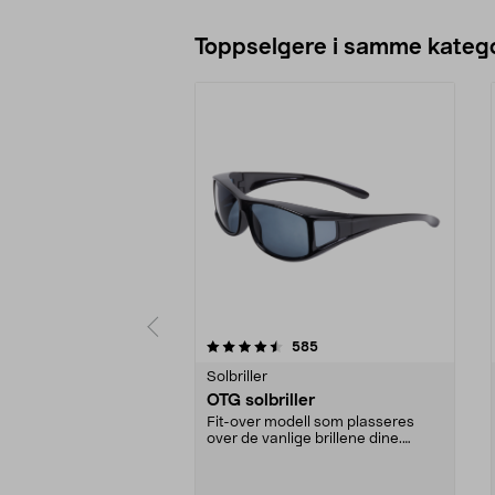
Toppselgere i samme katego
5 av 5 stjerner
4.5 av 5 stjerner
anmeldelser
585
Solbriller
OTG solbriller
Fit-over modell som plasseres
over de vanlige brillene dine.
Perfekte å ha i bil...