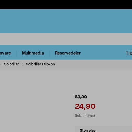
rnvare
Multimedia
Reservedeler
Til
Solbriller
Solbriller Clip-on
89,90
24,90
(inkl. moms)
Select
Størrelse