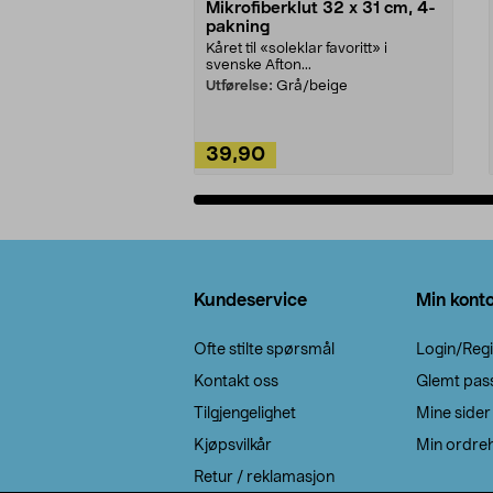
Mikrofiberklut 32 x 31 cm, 4-
pakning
Kåret til «soleklar favoritt» i
svenske Afton...
Utførelse:
Grå/beige
39,90
Legg i handlekurv
Bunntekst
Kundeservice
Min kont
Ofte stilte spørsmål
Login/Regi
Kontakt oss
Glemt pas
Tilgjengelighet
Mine sider
Kjøpsvilkår
Min ordreh
Retur / reklamasjon