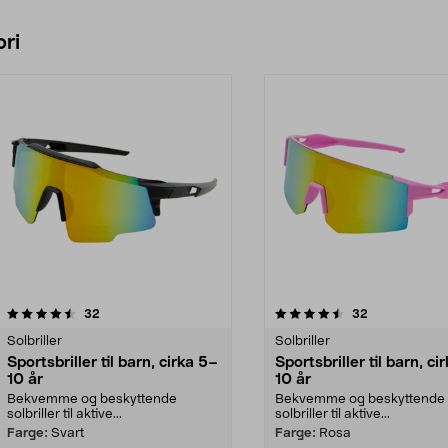
ri
4.5 av 5 stjerner
anmeldelser
4.0 av 5 stjerner
anmeldelser
32
32
Solbriller
Solbriller
Sportsbriller til barn, cirka 5–
Sportsbriller til barn, ci
10 år
10 år
Bekvemme og beskyttende
Bekvemme og beskyttende
solbriller til aktive...
solbriller til aktive...
Farge:
Svart
Farge:
Rosa