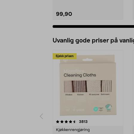
99,90
Uvanlig gode priser på vanli
Sjekk prisen
5av 5 stjerner
4.5av 5 stjerner
anmeldelser
3813
Kjøkkenrengjøring