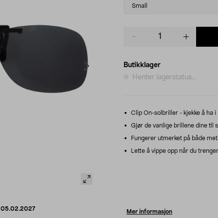
variant
Small
Product
quantity
Butikklager
Henter lagerstatus...
Clip On-solbriller - kjekke å ha i 
Gjør de vanlige brillene dine til so
Fungerer utmerket på både metal
Lette å vippe opp når du trenger
d
05.02.2027
Mer informasjon