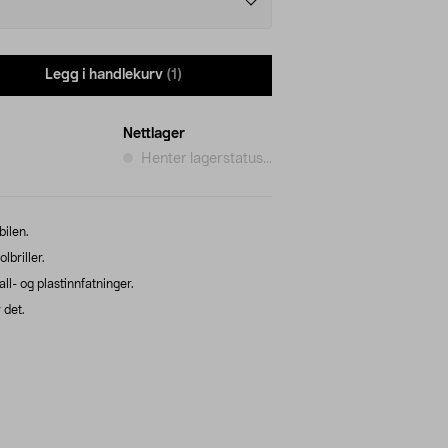
Legg i handlekurv
(1)
Nettlager
Henter lagerstatus...
bilen.
lbriller.
l- og plastinnfatninger.
 det.