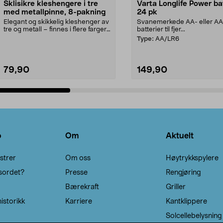
Sklisikre kleshengere i tre
Varta Longlife Power ba
med metallpinne, 8-pakning
24 pk
Elegant og skikkelig kleshenger av
Svanemerkede AA- eller A
tre og metall – finnes i flere farger.
batterier til fjer...
Kleshe...
Type:
AA/LR6
79,90
149,90
Legg i handlekurv
Legg i handlekurv
o
Om
Aktuelt
strer
Om oss
Høytrykkspylere
sordet?
Presse
Rengjøring
Bærekraft
Griller
istorikk
Karriere
Kantklippere
Solcellebelysning