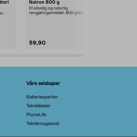
tteri
Natron 800 g
Telys steari
prosent ste
Et allsidig og naturlig
rengjøringsmiddel. 800 gram
AA-
100 % stearin
natron – til rengjøring både...
råvarer. Produ
brenner med e
59,90
69,90
Legg i handlekurv
Legg 
Våre selskaper
Batteriexperten
Teknikkdeler
PhoneLife
Teknikmagasinet