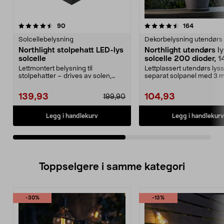
4.5av 5 stjerner
anmeldelser
3.5av 5 stjerner
anmeldels
90
164
Solcellebelysning
Dekorbelysning utendørs
Northlight stolpehatt LED-lys
Northlight utendørs l
solcelle
solcelle 200 dioder, 
Lettmontert belysning til
Lettplassert utendørs lys
stolpehatter – drives av solen,
separat solpanel med 3 m
ingen ledninger trengs...
ledning. Solcell...
139,93
104,93
199,90
Legg i handlekurv
Legg i handlekurv
Toppselgere i samme kategori
-30%
-13%