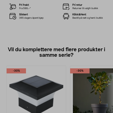
Fri frakt
Fri retur
Fra 599,–*
Returner til valgfri butikk
Sikkert
Klikk&Hent
365 dagers åpent kjøp
Bestill på nett og hent i butikk
Vil du komplettere med flere produkter i
samme serie?
-30%
-30%