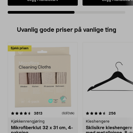
Uvanlig gode priser på vanlige ting
Sjekk prisen
4.5av 5 stjerner
anmeldelser
4.5av 5 stjerner
anmeldels
3813
256
(9,97/stk)
Kjøkkenrengjøring
Kleshengere
Mikrofiberklut 32 x 31 cm, 4-
Sklisikre kleshengere 
pakning
med metallpinne, 8-p