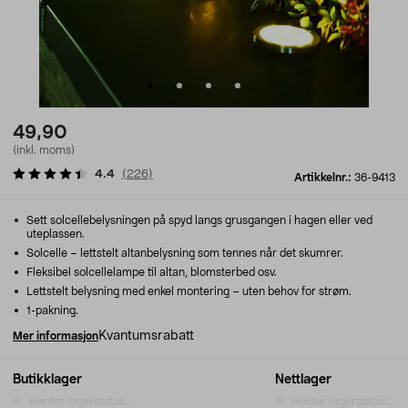
49,90
(inkl. moms)
4.4
(
226
)
Artikkelnr.:
36-9413
Sett solcellebelysningen på spyd langs grusgangen i hagen eller ved
uteplassen.
Solcelle – lettstelt altanbelysning som tennes når det skumrer.
Fleksibel solcellelampe til altan, blomsterbed osv.
Lettstelt belysning med enkel montering – uten behov for strøm.
1-pakning.
Kvantumsrabatt
Mer informasjon
Butikklager
Nettlager
Henter lagerstatus...
Henter lagerstatus...