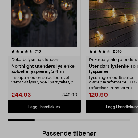
4.5 av 5 stjerner
anmeldelser
4.5 av 5 stjerner
anmeldel
716
2516
Dekorbelysning utendørs
Dekorbelysning utendørs
Northlight utendørs lyslenke
Utendørs lyslenke sol
solcelle lyspærer, 5,4 m
lyspærer
Lys opp med en solcelledrevet,
Lysslynge med 15 solide
varmhvit lysslynge i partyteltet, på
glødepæreformede LED-..
balkongen el...
Utførelse:
Transparent
244,93
129,90
349,90
Legg i handlekurv
Legg i handlekurv
Passende tilbehør