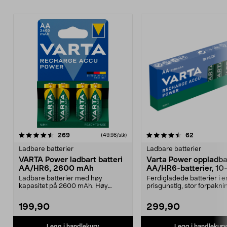
4.5av 5 stjerner
anmeldelser
4.0av 5 stjerner
anmeldelse
269
62
(49,98/stk)
Ladbare batterier
Ladbare batterier
VARTA Power ladbart batteri
Varta Power oppladb
AA/HR6, 2600 mAh
AA/HR6-batterier, 10
pakning
Ladbare batterier med høy
Ferdigladede batterier i e
kapasitet på 2600 mAh. Høy
prisgunstig, stor forpakni
ytelse - for krevende appar...
Power, oppladbar...
199,90
299,90
Legg i handlekurv
Legg i handlekurv