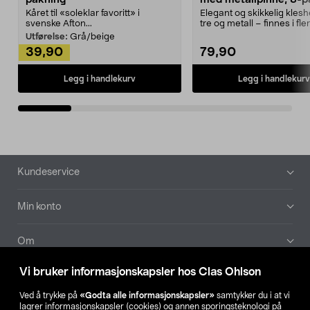
Kåret til «soleklar favoritt» i
Elegant og skikkelig kles
svenske Afton...
tre og metall – finnes i fle
Kleshe...
Utførelse:
Grå/beige
39,90
79,90
Legg i handlekurv
Legg i handlekurv
Bunntekst
Kundeservice
Min konto
Om
Vi bruker informasjonskapsler hos Clas Ohlson
Aktuelt
Ved å trykke på
«Godta alle informasjonskapsler»
samtykker du i at vi
lagrer informasjonskapsler (cookies) og annen sporingsteknologi på