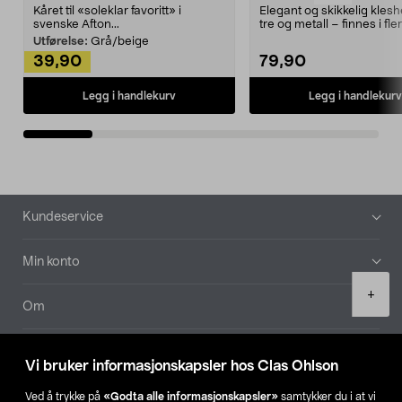
Kåret til «soleklar favoritt» i
Elegant og skikkelig kles
svenske Afton...
tre og metall – finnes i fle
Kleshe...
Utførelse:
Grå/beige
39,90
79,90
Legg i handlekurv
Legg i handlekurv
Bunntekst
Kundeservice
Min konto
Product
+
quantity
Om
Aktuelt
Vi bruker informasjonskapsler hos Clas Ohlson
Våre selskaper
Ved å trykke på
«Godta alle informasjonskapsler»
samtykker du i at vi