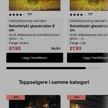
4.0av 5 stjerner
anmeldelser
anmeldelse
777
777
Dekorbelysning utendørs
Dekorbelysning utendørs
Solcellelykt glasskrukke 8
Solcellelykt glasskru
cm
cm
Små, lettplasserte solcellelamper i
Små, lettplasserte solcell
glass – k...
glass – k...
Farge:
Grønn
Farge:
Lilla
27,93
27,93
39,90
Legg i handlekurv
Legg i handlekurv
Toppselgere i samme kategori
-30%
-13%