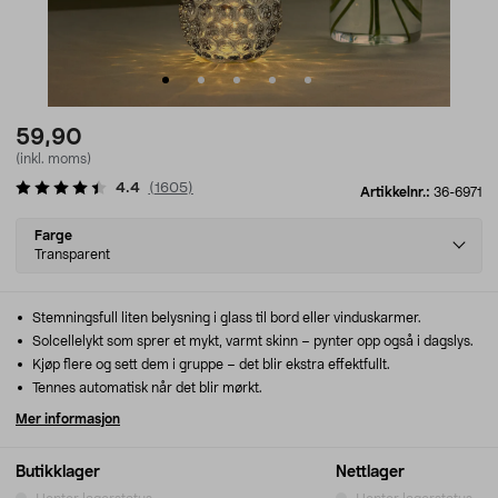
59,90
(inkl. moms)
4.4
(
1605
)
Artikkelnr.:
36-6971
Select
Farge
variant
Transparent
Stemningsfull liten belysning i glass til bord eller vinduskarmer.
Solcellelykt som sprer et mykt, varmt skinn – pynter opp også i dagslys.
Kjøp flere og sett dem i gruppe – det blir ekstra effektfullt.
Tennes automatisk når det blir mørkt.
Mer informasjon
Butikklager
Nettlager