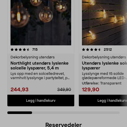
4.5 av 5 stjerner
anmeldelser
4.5 av 5 stjerner
anmeldel
715
2512
Dekorbelysning utendørs
Dekorbelysning utendørs
Northlight utendørs lyslenke
Utendørs lyslenke sol
solcelle lyspærer, 5,4 m
lyspærer
Lys opp med en solcelledrevet,
Lysslynge med 15 solide
varmhvit lysslynge i partyteltet, på
glødepæreformede LED-..
balkongen el...
Utførelse:
Transparent
244,93
129,90
349,90
Legg i handlekurv
Legg i handlekurv
Reservedeler