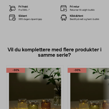
Fri frakt
Fri retur
Fra 599,–*
Returner til valgfri butikk
Sikkert
Klikk&Hent
365 dagers åpent kjøp
Bestill på nett og hent i butikk
Vil du komplettere med flere produkter i
samme serie?
-30%
-30%