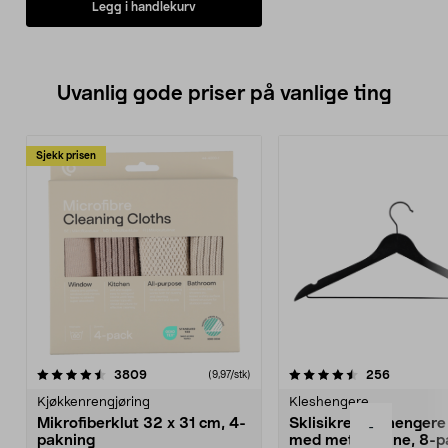
Legg i handlekurv
Uvanlig gode priser på vanlige ting
Sjekk prisen
4.5av 5 stjerner
anmeldelser
4.5av 5 stjerner
anmeldels
3809
256
(9,97/stk)
Kjøkkenrengjøring
Kleshengere
Mikrofiberklut 32 x 31 cm, 4-
Sklisikre kleshengere 
-
pakning
med metallpinne, 8-p