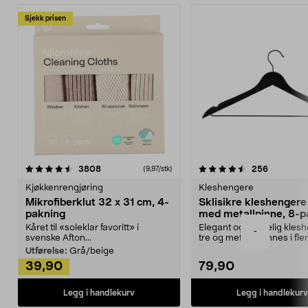
Sjekk prisen
4.5av 5 stjerner
anmeldelser
4.5av 5 stjerner
anmeldels
3808
256
(9,97/stk)
Kjøkkenrengjøring
Kleshengere
Mikrofiberklut 32 x 31 cm, 4-
Sklisikre kleshengere 
pakning
med metallpinne, 8-p
Kåret til «soleklar favoritt» i
Elegant og skikkelig kles
-
svenske Afton...
tre og metall – finnes i fle
Kleshe...
Utførelse:
Grå/beige
39,90
79,90
Legg i handlekurv
Legg i handlekurv