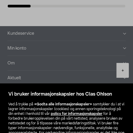
Bunntekst
Kundeservice
Min konto
Om
Product
+
quantity
Aktuelt
Våre selskaper
Vi bruker informasjonskapsler hos Clas Ohlson
Ved å trykke på
«Godta alle informasjonskapsler»
samtykker du i at vi
Finn din butikk
lagrer informasjonskapsler (cookies) og annen sporingsteknologi på
din enhet i henhold til vår
policy for informasjonskapsler
for å
forbedre brukeropplevelsen din på vårt nettsted, analysere bruken av
SE
NO
FI
nettstedet og for å tilpasse våre markedsføringstiltak. Vi bruker fire
typer informasjonskapsler: nødvendige, funksjonelle, analytiske og
annonserelaterte. For nødvendige informasjonskapsler er det ikke noe