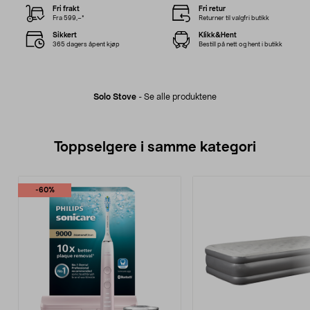
Fri frakt
Fri retur
Fra 599,–*
Returner til valgfri butikk
Sikkert
Klikk&Hent
365 dagers åpent kjøp
Bestill på nett og hent i butikk
Solo Stove
-
Se alle produktene
Toppselgere i samme kategori
-60%