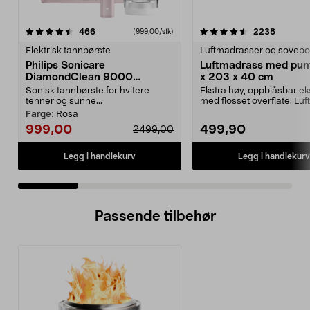
4.5 av 5 stjerner
anmeldelser
4.5 av 5 stjerner
anmelde
466
2238
(999,00/stk)
Elektrisk tannbørste
Luftmadrasser og sovepo
Philips Sonicare
Luftmadrass med pu
DiamondClean 9000
x 203 x 40 cm
elektrisk tannbørste, Special
Sonisk tannbørste for hvitere
Ekstra høy, oppblåsbar e
Edition
tenner og sunne...
med flosset overflate. Lu
med innebyg...
Farge:
Rosa
999,00
499,90
2499,00
Legg i handlekurv
Legg i handlekurv
Passende tilbehør