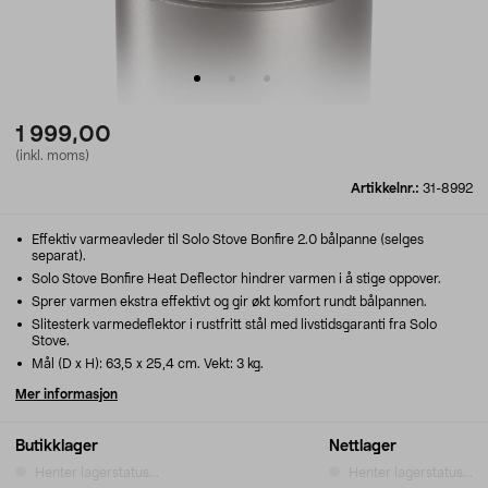
1 999,00
(inkl. moms)
Artikkelnr.:
31-8992
Effektiv varmeavleder til Solo Stove Bonfire 2.0 bålpanne (selges
separat).
Solo Stove Bonfire Heat Deflector hindrer varmen i å stige oppover.
Sprer varmen ekstra effektivt og gir økt komfort rundt bålpannen.
Slitesterk varmedeflektor i rustfritt stål med livstidsgaranti fra Solo
Stove.
Mål (D x H): 63,5 x 25,4 cm. Vekt: 3 kg.
Mer informasjon
Butikklager
Nettlager
Henter lagerstatus...
Henter lagerstatus...