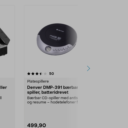
anmeldelser
4.5
50
0.0 av 5 stjerner
Platespillere
Platespillere
ller
Denver DMP-391 bærbar CD-
Nedis kasse
spiller, batteridrevet
omformer m
l
Bærbar CD-spiller med antishock
Bærbar kasset
og resume – hodetelefoner følger
konverterer ka
med. Denver kom...
Nedis kassett-
499,90
499,90