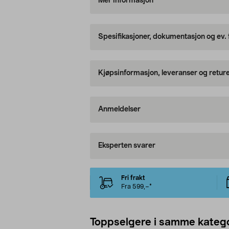
Mer informasjon
Spesifikasjoner, dokumentasjon og ev.
Kjøpsinformasjon, leveranser og retur
Anmeldelser
Eksperten svarer
Fri frakt
Fra 599,–*
Toppselgere i samme katego