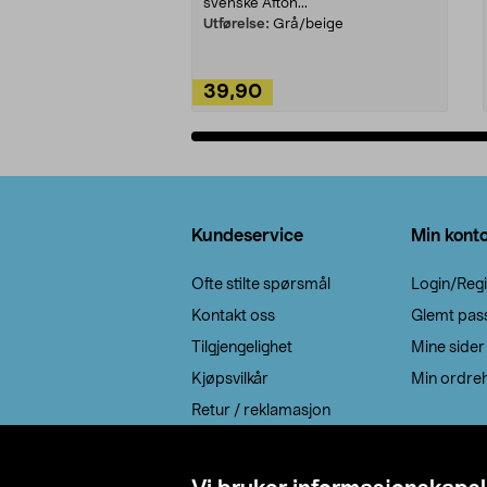
svenske Afton...
Utførelse:
Grå/beige
39,90
Legg i handlekurv
Bunntekst
Kundeservice
Min kont
Ofte stilte spørsmål
Login/Regi
Kontakt oss
Glemt pas
Tilgjengelighet
Mine sider
Kjøpsvilkår
Min ordreh
Retur / reklamasjon
EE-avfall
Cookie policy