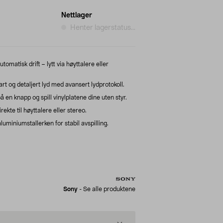
Nettlager
Henter lagerstatus...
omatisk drift – lytt via høyttalere eller
rt og detaljert lyd med avansert lydprotokoll.
 en knapp og spill vinylplatene dine uten styr.
ekte til høyttalere eller stereo.
luminiumstallerken for stabil avspilling.
Sony
-
Se alle produktene