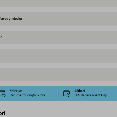
 faresymboler
er
Fri retur
Sikkert
Returner til valgfri butikk
365 dagers åpent kjøp
ri