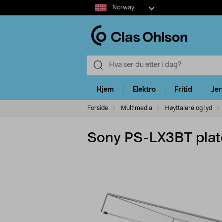
Select
Norway
market
Hjem
Elektro
Fritid
Je
Forside
Multimedia
Høyttalere og lyd
Sony PS-LX3BT plate