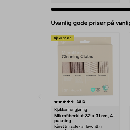
Uvanlig gode priser på vanli
Sjekk prisen
5av 5 stjerner
4.5av 5 stjerner
anmeldelser
3813
Kjøkkenrengjøring
Mikrofiberklut 32 x 31 cm, 4-
pakning
Kåret til «soleklar favoritt» i