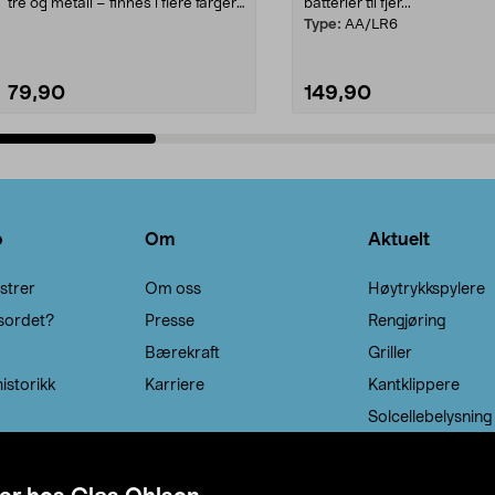
tre og metall – finnes i flere farger.
batterier til fjer...
Kleshe...
Type:
AA/LR6
79,90
149,90
Legg i handlekurv
Legg i handlekurv
o
Om
Aktuelt
strer
Om oss
Høytrykkspylere
sordet?
Presse
Rengjøring
Bærekraft
Griller
istorikk
Karriere
Kantklippere
Solcellebelysning