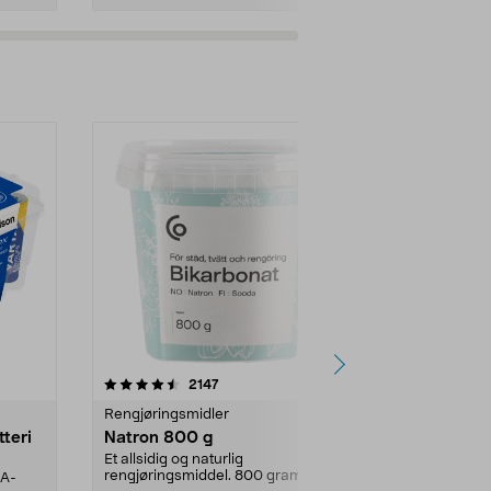
er
4.0av 5 stjerner
anmeldelser
4.5
2147
4
Rengjøringsmidler
Levende lys
tteri
Natron 800 g
Telys steari
prosent ste
Et allsidig og naturlig
rengjøringsmiddel. 800 gram
AA-
100 % stearin