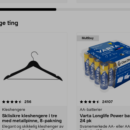
ge ting
Multibuy
4.5av 5 stjerner
anmeldelser
4.5av 5 stjerner
anmeldels
256
24107
Kleshengere
AA-batterier
Sklisikre kleshengere i tre
Varta Longlife Power ba
med metallpinne, 8-pakning
24 pk
Elegant og skikkelig kleshenger av
Svanemerkede AA- eller A