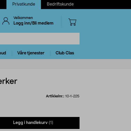
Privatkunde
Bedriftskunde
Velkommen
Logg inn/Bli medlem
bud
Våre tjenester
Club Clas
erker
Artikkelnr.:
10-1-225
Legg i handlekurv
(1)