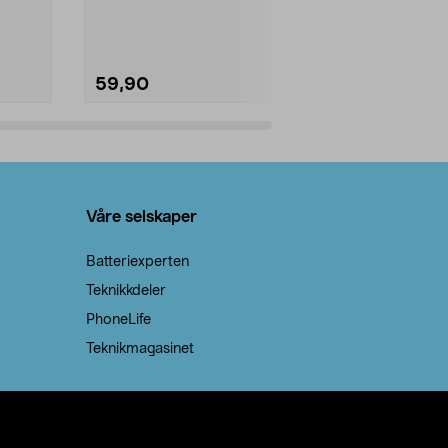
natron – til rengjøring både...
råvarer. Produ
brenner med e
59,90
69,90
Legg i handlekurv
Legg 
Våre selskaper
Batteriexperten
Teknikkdeler
PhoneLife
Teknikmagasinet