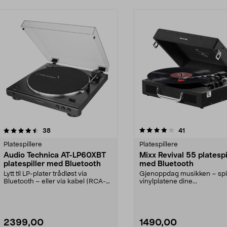
4.0 av 5 stjerner
anmeldelser
3.5 av 5 stjerner
anmeldelser
38
41
Platespillere
Platespillere
Audio Technica AT-LP60XBT
Mixx Revival 55 platespi
platespiller med Bluetooth
med Bluetooth
Lytt til LP-plater trådløst via
Gjenoppdag musikken – spil
Bluetooth – eller via kabel (RCA-
vinylplatene dine...
kabel følger me...
2399,00
1490,00