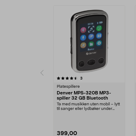
5 av 5 stjerner
4.5 av 5 stjerner
anmeldelser
3
Platespillere
Denver MPS-320B MP3-
spiller 32 GB Bluetooth
Ta med musikken uten mobil – lytt
til sanger eller lydbøker under
trening og på ...
399,00