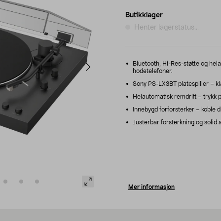
Butikklager
Henter lagerstatus...
Bluetooth, Hi-Res-støtte og helaut
hodetelefoner.
Sony PS-LX3BT platespiller – kla
Helautomatisk remdrift – trykk på
Innebygd forforsterker – koble dir
Justerbar forsterkning og solid a
Mer informasjon