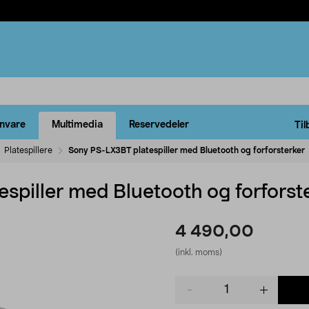
rnvare
Multimedia
Reservedeler
Til
Platespillere
Sony PS-LX3BT platespiller med Bluetooth og forforsterker
spiller med Bluetooth og forforst
4 490,00
(inkl. moms)
Product
quantity