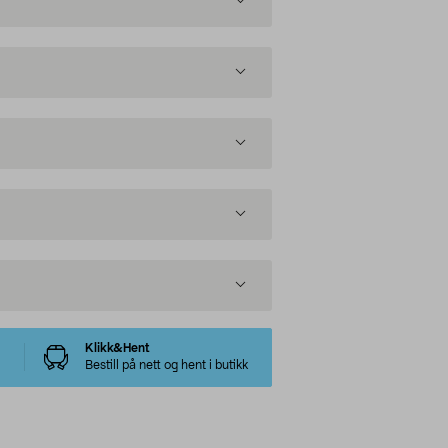
Klikk&Hent
Bestill på nett og hent i butikk