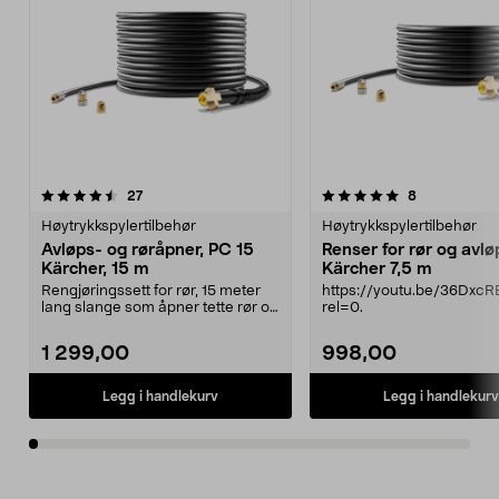
5.0av 5 stjerner
anmeldelser
3.5av 5 stjerner
anmeldelser
27
8
Høytrykkspylertilbehør
Høytrykkspylertilbehør
Avløps- og røråpner, PC 15
Renser for rør og avlø
Kärcher, 15 m
Kärcher 7,5 m
Rengjøringssett for rør, 15 meter
https://youtu.be/36Dxc
lang slange som åpner tette rør og
rel=0.
avløp. Søke...
1 299,00
998,00
Legg i handlekurv
Legg i handlekurv