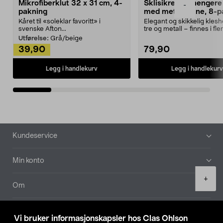
Mikrofiberklut 32 x 31 cm, 4-
Sklisikre kleshengere 
-
pakning
med metallpinne, 8-p
Kåret til «soleklar favoritt» i
Elegant og skikkelig kles
svenske Afton...
tre og metall – finnes i fle
Kleshe...
Utførelse:
Grå/beige
39,90
79,90
Legg i handlekurv
Legg i handlekurv
Bunntekst
Kundeservice
Min konto
Product
+
quantity
Om
Aktuelt
Vi bruker informasjonskapsler hos Clas Ohlson