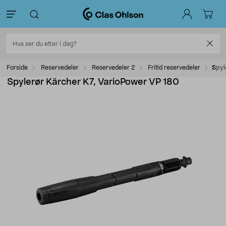
Forside
Reservedeler
Reservedeler 2
Fritid reservedeler
Spyl
Spylerør Kärcher K7, VarioPower VP 180