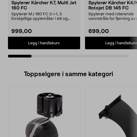
Spylerør Kärcher K7, Multi Jet
Spylerør Kärcher K4/
180 FC
Rotojet DB 145 FC
Spylerør MJ 180 FC 3-i-1, 3
Spylerør med roterende
forskjellige spylemåter i ett og
vannstråle for fjerning a
samme munnstykke. J...
skitt som sitter godt....
999,00
699,00
Legg i handlekurv
Legg i handlekurv
Toppselgere i samme kategori