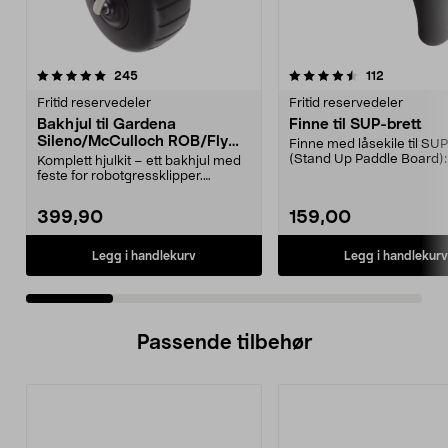
4.5 av 5 stjerner
anmeldelser
5.0 av 5 stjerner
anmeldelse
245
112
Fritid reservedeler
Fritid reservedeler
Bakhjul til Gardena
Finne til SUP-brett
Sileno/McCulloch ROB/Flymo
Finne med låsekile til SUP
Easilife
(Stand Up Paddle Board):
Komplett hjulkit – ett bakhjul med
974331-2059, E11 Pa...
feste for robotgressklipper.
Bakhjul – reserv...
399,90
159,00
Legg i handlekurv
Legg i handlekurv
Passende tilbehør