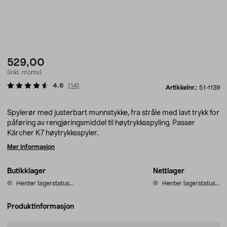
529,00
(inkl. moms)
4.6
(
14
)
Artikkelnr.:
51-1139
Spylerør med justerbart munnstykke, fra stråle med lavt trykk for
påføring av rengjøringsmiddel til høytrykksspyling. Passer
Kärcher K7 høytrykksspyler.
Mer informasjon
Butikklager
Nettlager
Henter lagerstatus...
Henter lagerstatus...
Produktinformasjon