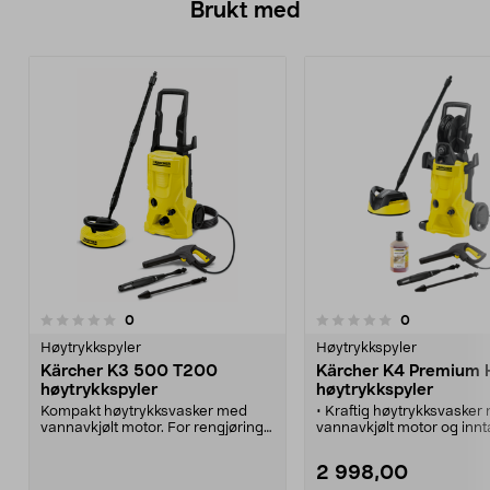
Brukt med
anmeldelser
anmeldelser
0
0
0.0 av 5 stjerner
0.0 av 5 stjerner
Høytrykkspyler
Høytrykkspyler
Kärcher K3 500 T200
Kärcher K4 Premium
høytrykkspyler
høytrykkspyler
Kompakt høytrykksvasker med
• Kraftig høytrykksvasker
vannavkjølt motor. For rengjøring
vannavkjølt motor og inntak
av motorsykkel, hagemøbler etc. 6
• Start-/stoppautomatikk.
m høytrykkslange, Quick Connect
• Håndtak og hjul for enkel 
2 998,00
høytrykkspistol, Roto-jet- og Vario-
• Quick Connect-