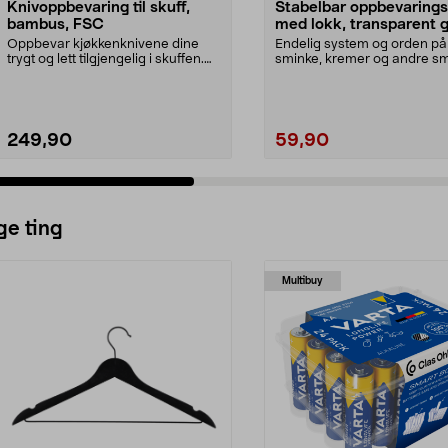
Knivoppbevaring til skuff,
Stabelbar oppbevaring
bambus, FSC
med lokk, transparent 
Oppbevar kjøkkenknivene dine
Endelig system og orden på
trygt og lett tilgjengelig i skuffen.
sminke, kremer og andre sm
Knivoppbevari...
Stabelbar boks i gje...
249,90
59,90
ge ting
Multibuy