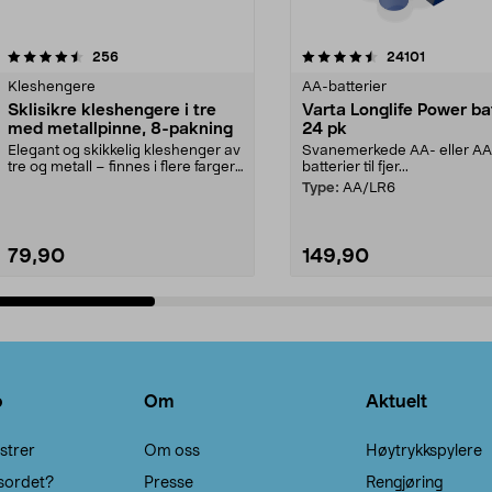
4.5av 5 stjerner
anmeldelser
4.5av 5 stjerner
anmeldels
256
24101
Kleshengere
AA-batterier
Sklisikre kleshengere i tre
Varta Longlife Power ba
med metallpinne, 8-pakning
24 pk
Elegant og skikkelig kleshenger av
Svanemerkede AA- eller A
tre og metall – finnes i flere farger.
batterier til fjer...
Kleshe...
Type:
AA/LR6
79,90
149,90
Legg i handlekurv
Legg i handlekurv
o
Om
Aktuelt
strer
Om oss
Høytrykkspylere
sordet?
Presse
Rengjøring