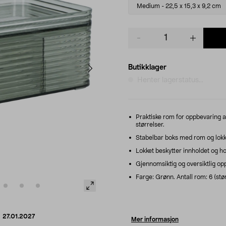
variant
Medium - 22,5 x 15,3 x 9,2 cm
Product
quantity
Butikklager
Henter lagerstatus...
Praktiske rom for oppbevaring av
størrelser.
Stabelbar boks med rom og lokk 
Lokket beskytter innholdet og hol
Gjennomsiktig og oversiktlig oppb
Farge: Grønn. Antall rom: 6 (stør
d
27.01.2027
Mer informasjon