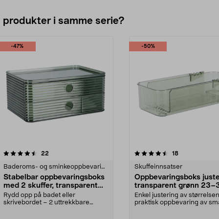
e produkter i samme serie?
-47%
-50%
4.5av 5 stjerner
anmeldelser
anmeldelser
22
18
Baderoms- og sminkeoppbevaring
Skuffeinnsatser
Stabelbar oppbevaringsboks
Oppbevaringsboks just
med 2 skuffer, transparent
transparent grønn 23–
grønn
cm
Rydd opp på badet eller
Enkel justering av størrelse
skrivebordet – 2 uttrekkbare
praktisk oppbevaring av små
skuffer med plass til småti...
Justerbar oppbe...