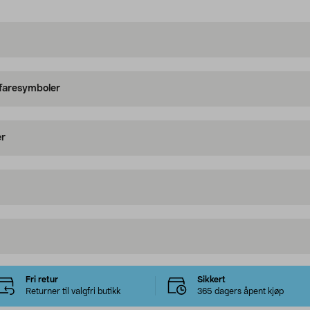
 faresymboler
er
Fri retur
Sikkert
Returner til valgfri butikk
365 dagers åpent kjøp