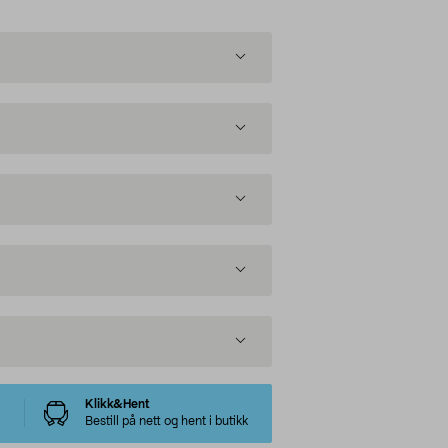
Klikk&Hent
Bestill på nett og hent i butikk