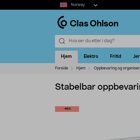
Select
Norway
market
Hjem
Elektro
Fritid
Je
Forside
Hjem
Oppbevaring og organiser
Stabelbar oppbevari
-46%