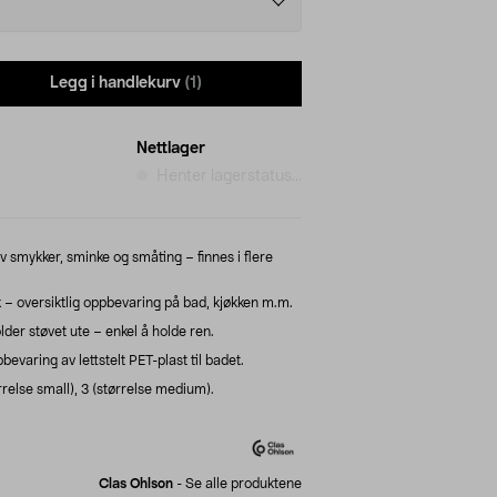
Legg i handlekurv
(1)
Nettlager
Henter lagerstatus...
 smykker, sminke og småting – finnes i flere
– oversiktlig oppbevaring på bad, kjøkken m.m.
der støvet ute – enkel å holde ren.
evaring av lettstelt PET-plast til badet.
relse small), 3 (størrelse medium).
Clas Ohlson
-
Se alle produktene