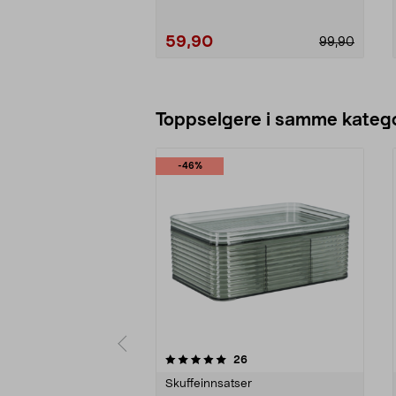
59,90
99,90
Legg i handlekurv
Toppselgere i samme katego
-46%
0 av 5 stjerner
4.5 av 5 stjerner
anmeldelser
26
Skuffeinnsatser