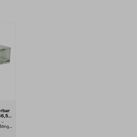
erbar
36,5
n –
ting.