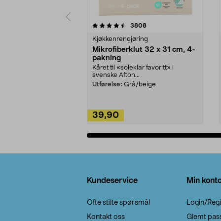
5av 5 stjerner
4.5av 5 stjerner
anmeldelser
3808
Kjøkkenrengjøring
Mikrofiberklut 32 x 31 cm, 4-
pakning
Kåret til «soleklar favoritt» i
svenske Afton...
Utførelse:
Grå/beige
39,90
Legg i handlekurv
Bunntekst
Kundeservice
Min kont
Ofte stilte spørsmål
Login/Regi
Kontakt oss
Glemt pas