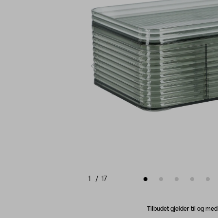
1
/
17
Tilbudet gjelder til og me