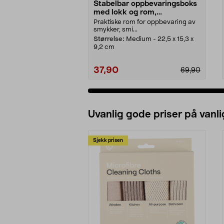
Stabelbar oppbevaringsboks
med lokk og rom,
transparent grønn
Praktiske rom for oppbevaring av
smykker, smi...
Størrelse:
Medium - 22,5 x 15,3 x
9,2 cm
37,90
69,90
Uvanlig gode priser på vanli
Sjekk prisen