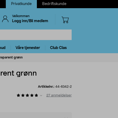
Privatkunde
Bedriftskunde
Velkommen
Logg inn/Bli medlem
bud
Våre tjenester
Club Clas
nsparent grønn
rent grønn
Artikkelnr.:
44-6342-2
27
anmeldelser