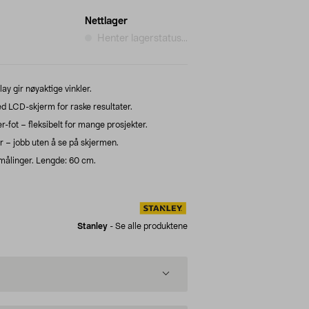
Nettlager
Henter lagerstatus...
lay gir nøyaktige vinkler.
d LCD-skjerm for raske resultater.
fot – fleksibelt for mange prosjekter.
r – jobb uten å se på skjermen.
 målinger. Lengde: 60 cm.
Stanley
-
Se alle produktene