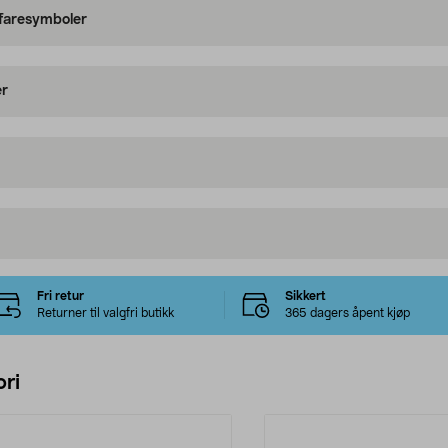
 faresymboler
er
Fri retur
Sikkert
Returner til valgfri butikk
365 dagers åpent kjøp
ri