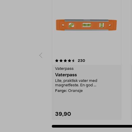
5 av 5 stjerner
5.0 av 5 stjerner
anmeldelser
230
Vaterpass
Vaterpass
Lite, praktisk vater med
magnetfeste. En god ...
Farge:
Oransje
39,90