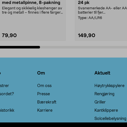
med metallpinne, 8-pakning
24 pk
Elegant og skikkelig kleshenger av
Svanemerkede AA- eller A
tre og metall – finnes i flere farger.
batterier til fjer...
Kleshe...
Type:
AA/LR6
79,90
149,90
Legg i handlekurv
Legg i handlekurv
o
Om
Aktuelt
strer
Om oss
Høytrykkspylere
sordet?
Presse
Rengjøring
Bærekraft
Griller
istorikk
Karriere
Kantklippere
Solcellebelysning