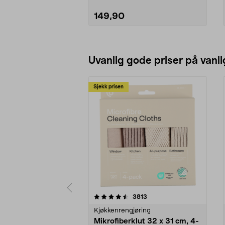
149,90
Legg i handlekurv
Uvanlig gode priser på vanli
Sjekk prisen
5av 5 stjerner
4.5av 5 stjerner
anmeldelser
3813
Kjøkkenrengjøring
Mikrofiberklut 32 x 31 cm, 4-