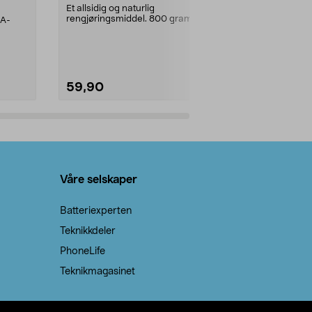
prosent ste
Et allsidig og naturlig
rengjøringsmiddel. 800 gram
AA-
100 % stearin
natron – til rengjøring både...
råvarer. Produ
brenner med e
59,90
69,90
Legg i handlekurv
Legg 
Våre selskaper
Batteriexperten
Teknikkdeler
PhoneLife
Teknikmagasinet