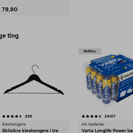
79,90
Legg i handlekurv
ge ting
Multibuy
4.5av 5 stjerner
anmeldelser
4.5av 5 stjerner
anmeldels
256
24107
Kleshengere
AA-batterier
Sklisikre kleshengere i tre
Varta Longlife Power ba