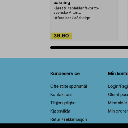
pakning
Kåret til «soleklar favoritt» i
svenske Afton...
Utførelse:
Grå/beige
39,90
Legg i handlekurv
Bunntekst
Kundeservice
Min kont
Ofte stilte spørsmål
Login/Regi
Kontakt oss
Glemt pas
Tilgjengelighet
Mine sider
Kjøpsvilkår
Min ordreh
Retur / reklamasjon
EE-avfall