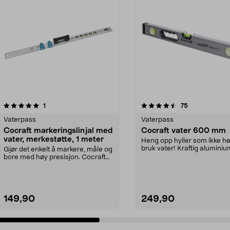
4.5 av 5 stjerner
anmeldelser
anmeldelser
1
75
0.0 av 5 stjerner
Vaterpass
Vaterpass
Cocraft markeringslinjal med
Cocraft vater 600 mm
vater, merkestøtte, 1 meter
Heng opp hyller som ikke he
bruk vater! Kraftig aluminiu
Gjør det enkelt å markere, måle og
med fresed...
bore med høy presisjon. Cocraft
markeringslin...
149,90
249,90