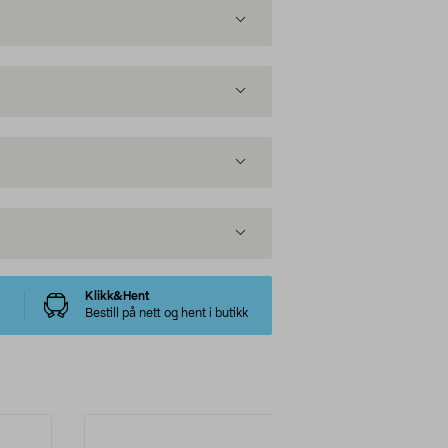
Klikk&Hent
Bestill på nett og hent i butikk