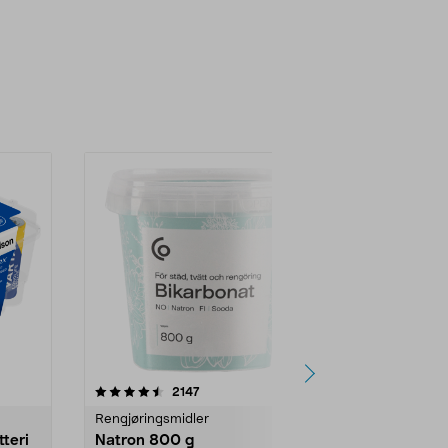
er
4.0av 5 stjerner
anmeldelser
4.5
2147
4
Rengjøringsmidler
Levende lys
tteri
Natron 800 g
Telys steari