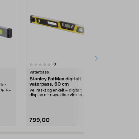
4.5 av 5 stjerner
4.5
6
anmeldelser
0
Vaterpass
Rammer
Stanley FatMax digitalt
Verktøy for
vaterpass, 60 cm
bilder, med
ller –
mprofil
Vei raskt og enkelt – digitalt
Fikse bildeveg
display gir nøyaktige vinkler.
en enkel måte
Stanley FatMax dig...
veggen. Kompa
799,00
59,90