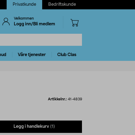
Privatkunde
Bedriftskunde
Velkommen
Logg inn/Bli medlem
bud
Våre tjenester
Club Clas
Artikkelnr.:
41-4839
Legg i handlekurv
(1)