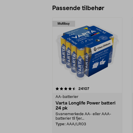
Passende tilbehør
Multibuy
5av 5 stjerner
4.5av 5 stjerner
anmeldelser
24107
AA-batterier
Varta Longlife Power batteri
24 pk
Svanemerkede AA- eller AAA-
batterier til fjer...
Type:
AAA/LR03