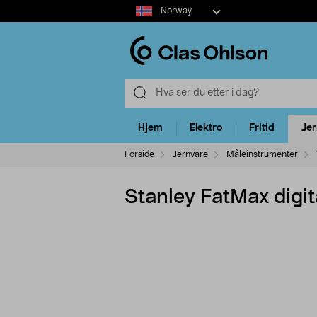
Select
Norway
market
Hjem
Elektro
Fritid
Je
Forside
Jernvare
Måleinstrumenter
Stanley FatMax digit