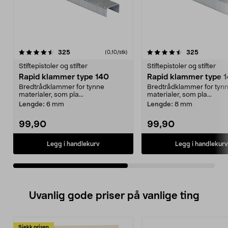
4.5av 5 stjerner
anmeldelser
4.5av 5 stjerner
anmeldels
325
325
(0,10/stk)
Stiftepistoler og stifter
Stiftepistoler og stifter
Rapid klammer type 140
Rapid klammer type 
Bredtrådklammer for tynne
Bredtrådklammer for tyn
materialer, som pla...
materialer, som pla...
Lengde:
6 mm
Lengde:
8 mm
99,90
99,90
Legg i handlekurv
Legg i handlekurv
Uvanlig gode priser på vanlige ting
Sjekk prisen