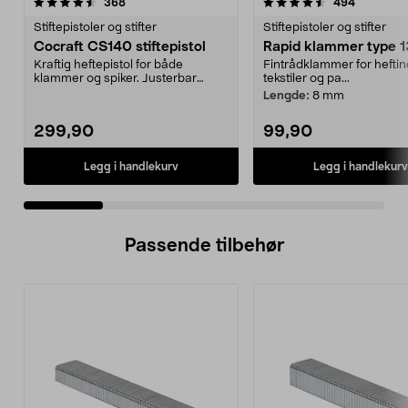
4.5 av 5 stjerner
anmeldelser
4.5 av 5 stjerner
anmeldels
368
494
Stiftepistoler og stifter
Stiftepistoler og stifter
Cocraft CS140 stiftepistol
Rapid klammer type 1
Kraftig heftepistol for både
Fintrådklammer for heftin
klammer og spiker. Justerbar
tekstiler og pa...
slagstyrke. Velegnet t...
Lengde:
8 mm
299,90
99,90
Legg i handlekurv
Legg i handlekurv
Passende tilbehør