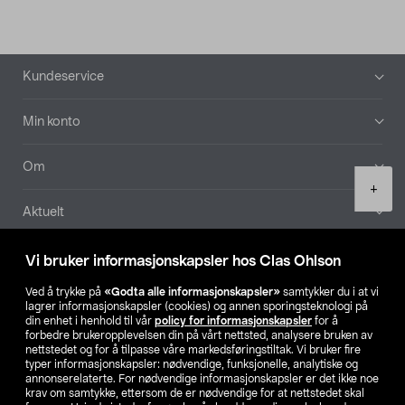
Bunntekst
Kundeservice
Min konto
Om
Product
+
quantity
Aktuelt
Våre selskaper
Vi bruker informasjonskapsler hos Clas Ohlson
Ved å trykke på
«Godta alle informasjonskapsler»
samtykker du i at vi
Finn din butikk
lagrer informasjonskapsler (cookies) og annen sporingsteknologi på
din enhet i henhold til vår
policy for informasjonskapsler
for å
forbedre brukeropplevelsen din på vårt nettsted, analysere bruken av
SE
NO
FI
nettstedet og for å tilpasse våre markedsføringstiltak. Vi bruker fire
typer informasjonskapsler: nødvendige, funksjonelle, analytiske og
annonserelaterte. For nødvendige informasjonskapsler er det ikke noe
krav om samtykke, ettersom de er nødvendige for at nettstedet skal