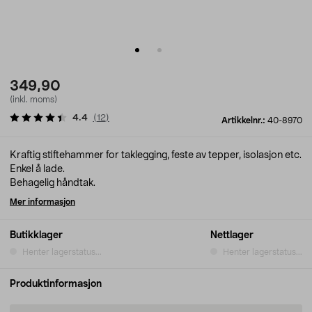
349,90
(inkl. moms)
4.4
(
12
)
Artikkelnr.:
40-8970
Kraftig stiftehammer for taklegging, feste av tepper, isolasjon etc.
Enkel å lade.
Behagelig håndtak.
Mer informasjon
Butikklager
Nettlager
Henter lagerstatus...
Henter lagerstatus...
Produktinformasjon