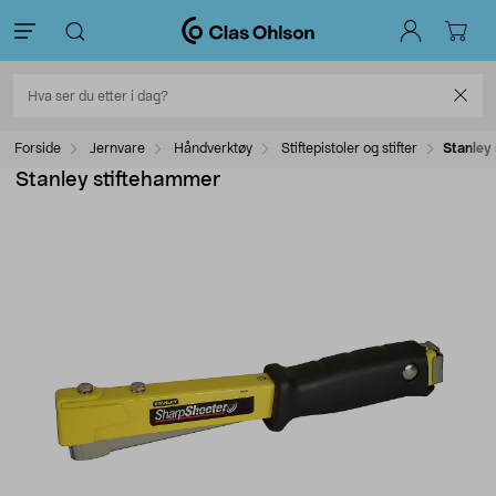
Forside
Jernvare
Håndverktøy
Stiftepistoler og stifter
Stanley
Stanley stiftehammer