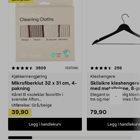
4.5av 5 stjerner
anmeldelser
4.5av 5 stjerner
anmeldels
3809
256
(9,97/stk)
Kjøkkenrengjøring
Kleshengere
Mikrofiberklut 32 x 31 cm, 4-
Sklisikre kleshengere 
pakning
med metallpinne, 8-p
Kåret til «soleklar favoritt» i
Elegant og skikkelig kles
-
svenske Afton...
tre og metall – finnes i fle
Kleshe...
Utførelse:
Grå/beige
39,90
79,90
Legg i handlekurv
Legg i handlekurv