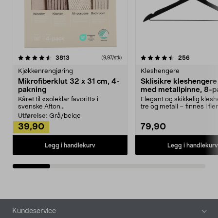
4.5av 5 stjerner
anmeldelser
4.5av 5 stjerner
anmeldels
3813
256
(9,97/stk)
Kjøkkenrengjøring
Kleshengere
Mikrofiberklut 32 x 31 cm, 4-
Sklisikre kleshengere 
pakning
med metallpinne, 8-p
Kåret til «soleklar favoritt» i
Elegant og skikkelig kles
svenske Afton...
tre og metall – finnes i fle
Kleshe...
Utførelse:
Grå/beige
39,90
79,90
Legg i handlekurv
Legg i handlekurv
Bunntekst
Kundeservice