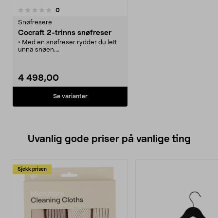
anmeldelser
0
Snøfresere
Cocraft 2-trinns snøfreser
• Med en snøfreser rydder du lett
unna snøen.
• Generøs kapasitet med opptil 8
meters kastlengd.
• Friksjonsgir og drift på begge
4 498,00
hjulene - gode kjøregenskaper.
• Bensindrevet 4-takts-motor med
trekksnor og primer.
Se varianter
Uvanlig gode priser på vanlige ting
Sjekk prisen