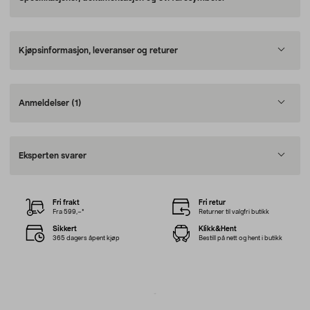
Kjøpsinformasjon, leveranser og returer
Anmeldelser
(1)
Eksperten svarer
Fri frakt
Fri retur
Fra 599,–*
Returner til valgfri butikk
Sikkert
Klikk&Hent
365 dagers åpent kjøp
Bestill på nett og hent i butikk