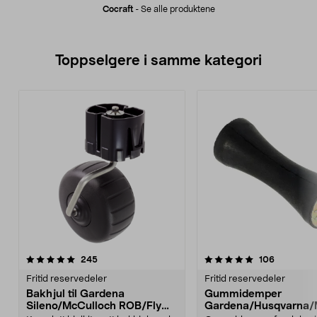
Cocraft
-
Se alle produktene
Toppselgere i samme kategori
5.0 av 5 stjerner
anmeldelser
4.5 av 5 stjerner
anmeldels
245
106
Fritid reservedeler
Fritid reservedeler
Bakhjul til Gardena
Gummidemper
Sileno/McCulloch ROB/Flymo
Gardena/Husqvarna/