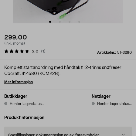
299,00
(inkl. moms)
5.0
(
1
)
Artikkelnr.:
51-3280
Komplett startanordning med håndtak til 2-trinns snøfreser
Cocraft, 41-1580 (KCM22B).
Mer informasjon
Butikklager
Nettlager
Henter lagerstatus...
Henter lagerstatus...
Produktinformasjon
Spesifikasjoner, dokumentasjon og ev. faresymboler