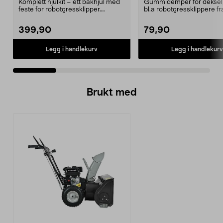
Easilife
ch/Flymo
Komplett hjulkit – ett bakhjul med
Gummidemper for deksel,
feste for robotgressklipper.
bl.a robotgressklippere fr
Bakhjul – reserv...
Gardena, Flymo og McC..
399,90
79,90
Legg i handlekurv
Legg i handlekurv
Brukt med