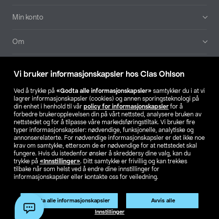
Min konto
Om
Aktuelt
Vi bruker informasjonskapsler hos Clas Ohlson
Våre selskaper
Ved å trykke på
«Godta alle informasjonskapsler»
samtykker du i at vi
lagrer informasjonskapsler (cookies) og annen sporingsteknologi på
din enhet i henhold til vår
policy for informasjonskapsler
for å
Finn din butikk
forbedre brukeropplevelsen din på vårt nettsted, analysere bruken av
nettstedet og for å tilpasse våre markedsføringstiltak. Vi bruker fire
typer informasjonskapsler: nødvendige, funksjonelle, analytiske og
annonserelaterte. For nødvendige informasjonskapsler er det ikke noe
SE
NO
FI
krav om samtykke, ettersom de er nødvendige for at nettstedet skal
fungere. Hvis du istedenfor ønsker å skreddersy dine valg, kan du
trykke på
«Innstillinger»
. Ditt samtykke er frivillig og kan trekkes
tilbake når som helst ved å endre dine innstillinger for
informasjonskapsler eller kontakte oss for veiledning.
Godta alle informasjonskapsler
Avvis alle
Privacy statement
Medlemsvilkår
Kjøpsvilkår
For bedrifter
Innstillinger
Endre til priser ekskl. moms