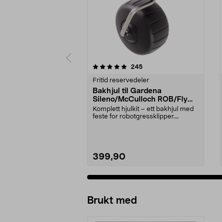
0 av 5 stjerner
4.5 av 5 stjerner
anmeldelser
245
Fritid reservedeler
Bakhjul til Gardena
Sileno/McCulloch ROB/Flymo
Easilife
Komplett hjulkit – ett bakhjul med
feste for robotgressklipper.
Bakhjul – reserv...
399,90
Brukt med