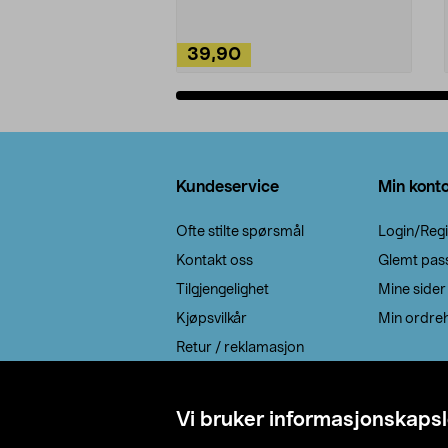
39,90
Legg i handlekurv
Bunntekst
Kundeservice
Min kont
Ofte stilte spørsmål
Login/Regi
Kontakt oss
Glemt pas
Tilgjengelighet
Mine sider
Kjøpsvilkår
Min ordreh
Retur / reklamasjon
EE-avfall
Cookie policy
Vi bruker informasjonskapsl
Leveringsalternativ