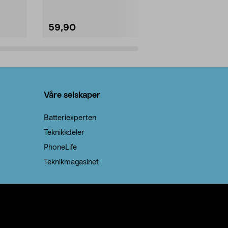
59,90
69,90
Legg i handlekurv
Legg 
Våre selskaper
Batteriexperten
Teknikkdeler
PhoneLife
Teknikmagasinet