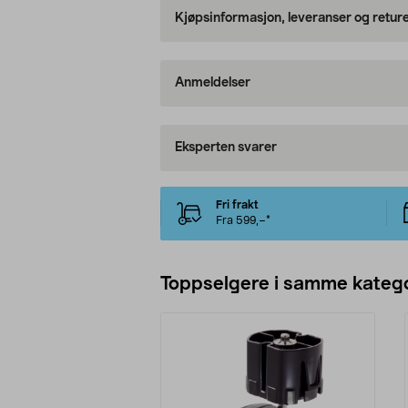
Kjøpsinformasjon, leveranser og retur
Anmeldelser
Eksperten svarer
Fri frakt
Fra 599,–*
Toppselgere i samme katego