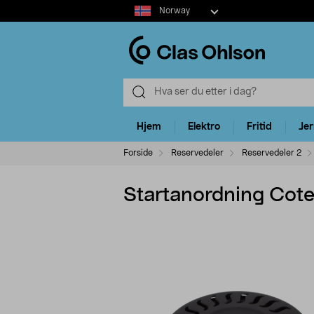
Select
Norway
market
Hjem
Elektro
Fritid
Je
Forside
Reservedeler
Reservedeler 2
Startanordning Cot