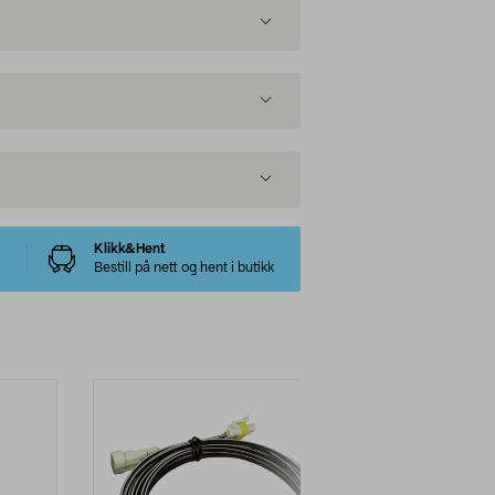
Klikk&Hent
Bestill på nett og hent i butikk