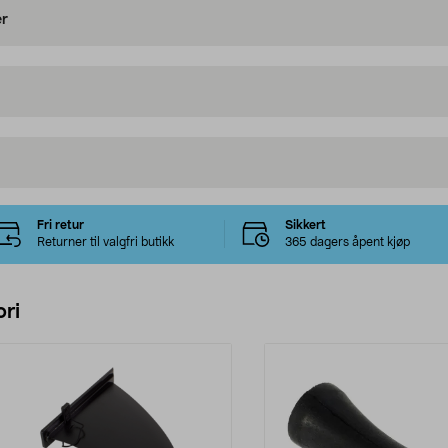
er
Fri retur
Sikkert
Returner til valgfri butikk
365 dagers åpent kjøp
ri