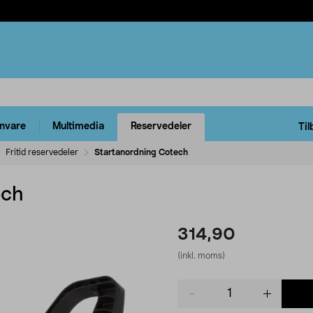
rnvare
Multimedia
Reservedeler
Til
Fritid reservedeler
Startanordning Cotech
ech
314,90
(inkl. moms)
Product
quantity