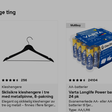
ge ting
Multibuy
4.5av 5 stjerner
anmeldelser
4.5av 5 stjerner
anmeldels
256
24104
Kleshengere
AA-batterier
Sklisikre kleshengere i tre
Varta Longlife Power ba
med metallpinne, 8-pakning
24 pk
Elegant og skikkelig kleshenger av
Svanemerkede AA- eller A
tre og metall – finnes i flere farger.
batterier til fjer...
Kleshe...
Type:
AA/LR6