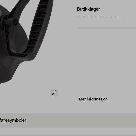
Butikklager
Henter lagerstatus...
Mer informasjon
 faresymboler