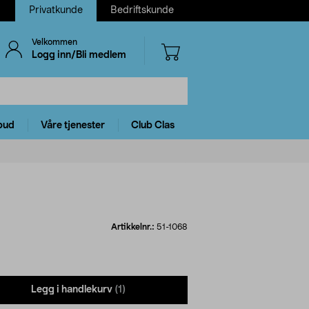
Privatkunde
Bedriftskunde
Velkommen
Logg inn/Bli medlem
bud
Våre tjenester
Club Clas
Artikkelnr.:
51-1068
Legg i handlekurv
(1)