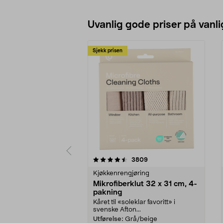
Se varianter
Uvanlig gode priser på vanli
Sjekk prisen
5av 5 stjerner
4.5av 5 stjerner
anmeldelser
3809
Kjøkkenrengjøring
Mikrofiberklut 32 x 31 cm, 4-
pakning
Kåret til «soleklar favoritt» i
svenske Afton...
Utførelse:
Grå/beige