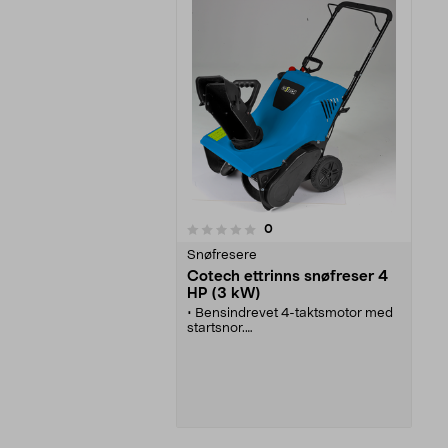
anmeldelser
0
0 av 5 stjerner
Snøfresere
Cotech ettrinns snøfreser 4
HP (3 kW)
• Bensindrevet 4-taktsmotor med
startsnor.
• Primer gir lettere start.
• Justerbart utkast.