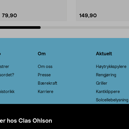
79,90
149,90
Legg i handlekurv
Legg i handlekurv
o
Om
Aktuelt
strer
Om oss
Høytrykkspylere
sordet?
Presse
Rengjøring
Bærekraft
Griller
istorikk
Karriere
Kantklippere
Solcellebelysning
er hos Clas Ohlson