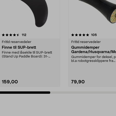
5.0 av 5 stjerner
anmeldelser
5.0 av 5 stjerner
anmeldelser
112
105
Fritid reservedeler
Fritid reservedeler
Finne til SUP-brett
Gummidemper
Gardena/Husqvarna/Mc
Finne med låsekile til SUP-brett
ch/Flymo
(Stand Up Paddle Board): 31-
Gummidemper for deksel, p
974331-2059, E11 Pa...
bl.a robotgressklippere fra
Gardena, Flymo og McC...
159,00
79,90