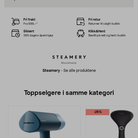
Fri frakt
Fri retur
Fra 599,–*
Returner til valgfri butikk
Sikkert
Klikk&Hent
365 dagers åpent kjøp
Bestill på nett og hent i butikk
Steamery
-
Se alle produktene
Toppselgere i samme kategori
-25%