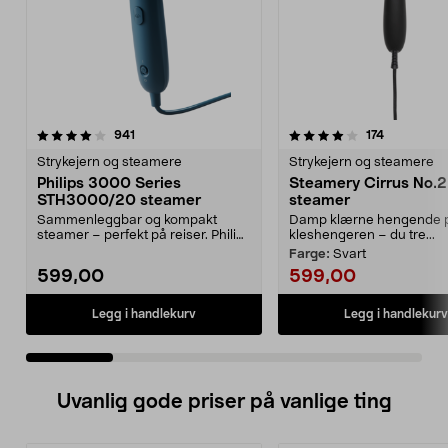
4.0 av 5 stjerner
anmeldelser
4.0 av 5 stjerner
anmeldelse
941
174
Strykejern og steamere
Strykejern og steamere
Philips 3000 Series
Steamery Cirrus No.2
STH3000/20 steamer
steamer
Sammenleggbar og kompakt
Damp klærne hengende 
steamer – perfekt på reiser. Philips
kleshengeren – du tre...
3000 Series STH300...
Farge:
Svart
599,00
599,00
Legg i handlekurv
Legg i handlekurv
Uvanlig gode priser på vanlige ting