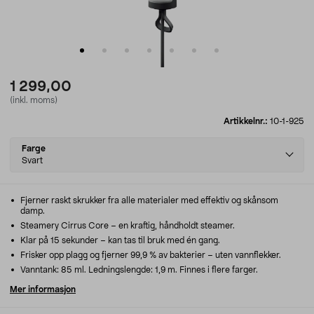
1 299,00
(inkl. moms)
Artikkelnr.:
10-1-925
Select
Farge
variant
Svart
Fjerner raskt skrukker fra alle materialer med effektiv og skånsom
damp.
Steamery Cirrus Core – en kraftig, håndholdt steamer.
Klar på 15 sekunder – kan tas til bruk med én gang.
Frisker opp plagg og fjerner 99,9 % av bakterier – uten vannflekker.
Vanntank: 85 ml. Ledningslengde: 1,9 m. Finnes i flere farger.
Mer informasjon