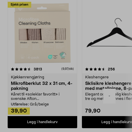
Sjekk prisen
4.5av 5 stjerner
anmeldelser
4.5av 5 stjerner
anmeldels
3813
256
(9,97/stk)
Kjøkkenrengjøring
Kleshengere
Mikrofiberklut 32 x 31 cm, 4-
Sklisikre kleshengere 
pakning
med metallpinne, 8-p
Kåret til «soleklar favoritt» i
Elegant og skikkelig kles
-
svenske Afton...
tre og metall – finnes i fle
Kleshe...
Utførelse:
Grå/beige
39,90
79,90
Legg i handlekurv
Legg i handlekurv