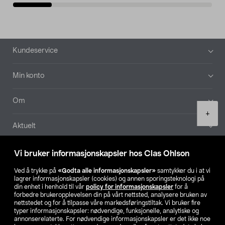
Bunntekst
Kundeservice
Min konto
Om
Product
+
quantity
Aktuelt
Våre selskaper
Vi bruker informasjonskapsler hos Clas Ohlson
Ved å trykke på
«Godta alle informasjonskapsler»
samtykker du i at vi
Finn din butikk
lagrer informasjonskapsler (cookies) og annen sporingsteknologi på
din enhet i henhold til vår
policy for informasjonskapsler
for å
forbedre brukeropplevelsen din på vårt nettsted, analysere bruken av
SE
NO
FI
nettstedet og for å tilpasse våre markedsføringstiltak. Vi bruker fire
typer informasjonskapsler: nødvendige, funksjonelle, analytiske og
annonserelaterte. For nødvendige informasjonskapsler er det ikke noe