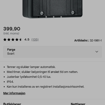
399,90
(inkl. moms)
4.5
(
135
)
Artikkelnr.:
32-1961-1
Select
Farge
variant
Svart
Tenner og slukker lamper automatisk.
Med timer, slukker belysningen til ønsket tid om natten.
Justerbar lysfølsomhet 0,5-10 lux.
IP54.
Kan kun installeres av en registrert installasjonsvirksomhet.
Mer informasjon
Butikklager
Nettlager