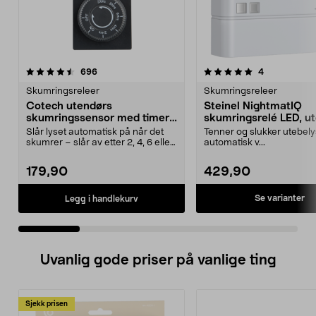
5.0 av 5 stjerner
anmeldelser
4.5 av 5 stjerner
anmeldelser
696
4
Skumringsreleer
Skumringsreleer
Cotech utendørs
Steinel NightmatIQ
skumringssensor med timer,
skumringsrelé LED, u
IP44
Slår lyset automatisk på når det
Tenner og slukker utebel
skumrer – slår av etter 2, 4, 6 eller
automatisk v...
8 timer. ...
179,90
429,90
Se varianter
Legg i handlekurv
Uvanlig gode priser på vanlige ting
Sjekk prisen