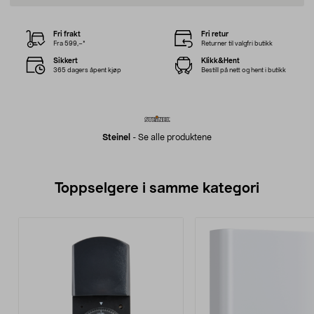
Fri frakt
Fri retur
Fra 599,–*
Returner til valgfri butikk
Sikkert
Klikk&Hent
365 dagers åpent kjøp
Bestill på nett og hent i butikk
Steinel
-
Se alle produktene
Toppselgere i samme kategori