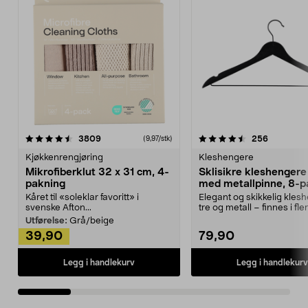
4.5av 5 stjerner
anmeldelser
4.5av 5 stjerner
anmeldels
3809
256
(9,97/stk)
Kjøkkenrengjøring
Kleshengere
Mikrofiberklut 32 x 31 cm, 4-
Sklisikre kleshengere 
pakning
med metallpinne, 8-p
Kåret til «soleklar favoritt» i
Elegant og skikkelig kles
svenske Afton...
tre og metall – finnes i fle
Kleshe...
Utførelse:
Grå/beige
39,90
79,90
Legg i handlekurv
Legg i handlekurv