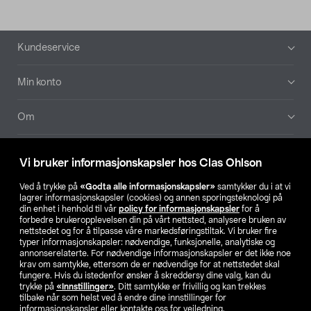
Bunntekst
Kundeservice
Min konto
Om
Aktuelt
Vi bruker informasjonskapsler hos Clas Ohlson
Våre selskaper
Ved å trykke på
«Godta alle informasjonskapsler»
samtykker du i at vi
lagrer informasjonskapsler (cookies) og annen sporingsteknologi på
din enhet i henhold til vår
policy for informasjonskapsler
for å
Finn din butikk
forbedre brukeropplevelsen din på vårt nettsted, analysere bruken av
nettstedet og for å tilpasse våre markedsføringstiltak. Vi bruker fire
typer informasjonskapsler: nødvendige, funksjonelle, analytiske og
annonserelaterte. For nødvendige informasjonskapsler er det ikke noe
SE
NO
FI
krav om samtykke, ettersom de er nødvendige for at nettstedet skal
fungere. Hvis du istedenfor ønsker å skreddersy dine valg, kan du
trykke på
«Innstillinger»
. Ditt samtykke er frivillig og kan trekkes
tilbake når som helst ved å endre dine innstillinger for
informasjonskapsler eller kontakte oss for veiledning.