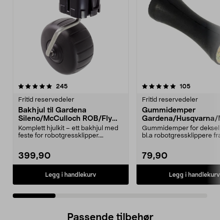
5.0 av 5 stjerner
anmeldelser
4.5 av 5 stjerner
anmeldels
245
105
Fritid reservedeler
Fritid reservedeler
Bakhjul til Gardena
Gummidemper
Sileno/McCulloch ROB/Flymo
Gardena/Husqvarna/
Easilife
ch/Flymo
Komplett hjulkit – ett bakhjul med
Gummidemper for deksel,
feste for robotgressklipper.
bl.a robotgressklippere fr
Bakhjul – reserv...
Gardena, Flymo og McC..
399,90
79,90
Legg i handlekurv
Legg i handlekurv
Passende tilbehør