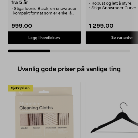
fra 5 år
• Robust og lett å styre.
• Stiga Snowracer Curve 
• Stiga Iconic Black, en snowracer
med twintip og kurveform
i kompakt format som er enkel å
fremski.
manøvrere.
• Snowracer for voksne o
• Populær vinterleke for både liten
999,00
1 299,00
fra 7 år, maks vekt 90 kg.
og stor.
• Smidig og lett bob med r
• Lett rattkjelke med behagelig
brems og behagelig sete.
sete.
Se varianter
Legg i handlekurv
• Robust stålkonstruksjo
• Robust stålkonstruksjon som
tåler mange omganger i
tåler mange omganger i
akebakken.
akebakken.
Uvanlig gode priser på vanlige ting
Sjekk prisen