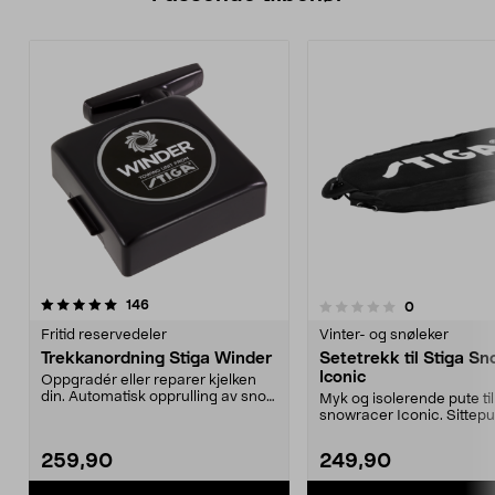
anmeldelser
146
anmeldelser
0
0.0 av 5 stjerner
Fritid reservedeler
Vinter- og snøleker
Trekkanordning Stiga Winder
Setetrekk til Stiga S
Iconic
Oppgradér eller reparer kjelken
din. Automatisk opprulling av snor
Myk og isolerende pute til
– trekker sno...
snowracer Iconic. Sittepu
Stiga med 1 cm ...
259,90
249,90