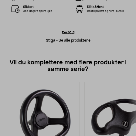
Sikkert
Klikk&Hent
365 dagers åpent kjøp
Bestill på nett og hent i butikk
Stiga
-
Se alle produktene
Vil du komplettere med flere produkter i
samme serie?