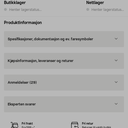
Butikklager
Nettlager
Henter lagerstatus...
Henter lagerstatus...
Produktinformasjon
Spesifikasjoner, dokumentasjon og ev. faresymboler
Kjøpsinformasjon, leveranser og returer
Anmeldelser
(29)
Eksperten svarer
Fri frakt
Fri retur
Fra 599,–*
Returner til valgfri butikk