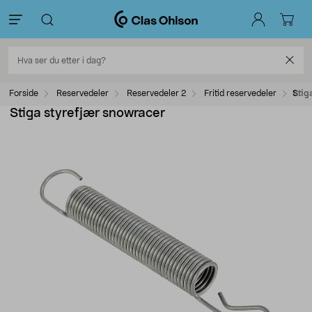
Forside
Reservedeler
Reservedeler 2
Fritid reservedeler
Stig
Stiga styrefjær snowracer