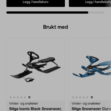
Legg i handlekurv
Legg i handlekurv
Brukt med
anmeldelser
anmeldelser
0
0
0.0 av 5 stjerner
0.0 av 5 stjerner
Vinter- og snøleker
Vinter- og snøleker
Stiga Iconic Black Snowracer,
Stiga Snowracer Curv