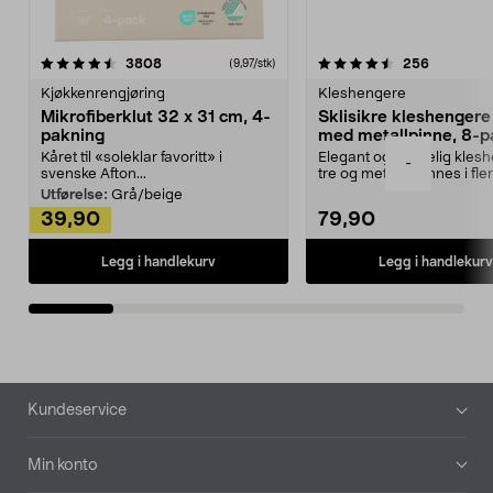
4.5av 5 stjerner
anmeldelser
4.5av 5 stjerner
anmeldels
3808
256
(9,97/stk)
Kjøkkenrengjøring
Kleshengere
Mikrofiberklut 32 x 31 cm, 4-
Sklisikre kleshengere 
pakning
med metallpinne, 8-p
Kåret til «soleklar favoritt» i
Elegant og skikkelig kles
-
svenske Afton...
tre og metall – finnes i fle
Kleshe...
Utførelse:
Grå/beige
39,90
79,90
Legg i handlekurv
Legg i handlekurv
Bunntekst
Kundeservice
Min konto