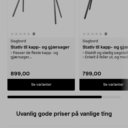
anmeldelser
anmeldelser
0
0
0.0 av 5 stjerner
Sagbord
Sagbord
Stativ til kapp- og gjærsager
Stativ til kapp- og gj
• Passer de fleste kapp- og
• Stabilt og stødig sagstati
gjærsager.
• Enkelt å feller ut, og med
• Demonterbart feste.
hurtigfeste som passer de
• Uttrekkbare støtteruller.
kapp- og gjærsager.
• Sammenleggbare støtteben.
• Gir deg raskt en behage
899,00
799,00
arbeidsplass.
• Uttrekkbar rullestøtte m
lengdestopper.
Se varianter
Se varianter
Uvanlig gode priser på vanlige ting