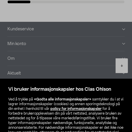
Bunntekst
Kundeservice
Min konto
Om
Product
+
quantity
Aktuelt
Våre selskaper
Vi bruker informasjonskapsler hos Clas Ohlson
Ved å trykke på
«Godta alle informasjonskapsler»
samtykker du i at vi
Finn din butikk
lagrer informasjonskapsler (cookies) og annen sporingsteknologi på
din enhet i henhold til vår
policy for informasjonskapsler
for å
forbedre brukeropplevelsen din på vårt nettsted, analysere bruken av
SE
NO
FI
nettstedet og for å tilpasse våre markedsføringstiltak. Vi bruker fire
typer informasjonskapsler: nødvendige, funksjonelle, analytiske og
annonserelaterte. For nødvendige informasjonskapsler er det ikke noe