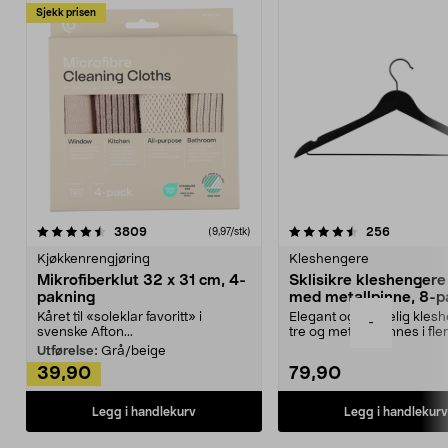
Sjekk prisen
4.5av 5 stjerner
anmeldelser
4.5av 5 stjerner
anmeldels
3809
256
(9,97/stk)
Kjøkkenrengjøring
Kleshengere
Mikrofiberklut 32 x 31 cm, 4-
Sklisikre kleshengere 
pakning
med metallpinne, 8-p
Kåret til «soleklar favoritt» i
Elegant og skikkelig kles
-
svenske Afton...
tre og metall – finnes i fle
Kleshe...
Utførelse:
Grå/beige
39,90
79,90
Legg i handlekurv
Legg i handlekurv