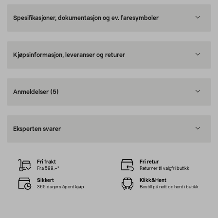
Spesifikasjoner, dokumentasjon og ev. faresymboler
Kjøpsinformasjon, leveranser og returer
Anmeldelser
(5)
Eksperten svarer
Fri frakt
Fri retur
Fra 599,–*
Returner til valgfri butikk
Sikkert
Klikk&Hent
365 dagers åpent kjøp
Bestill på nett og hent i butikk