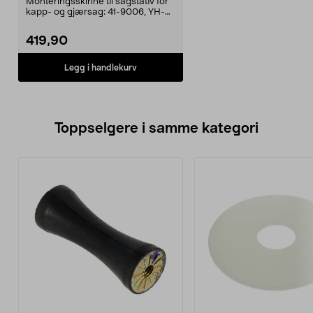
Monteringsskinne til sagstativ for
kapp- og gjærsag: 41-9006, YH-
MS029G 30-9688,...
419,90
Legg i handlekurv
Toppselgere i samme kategori