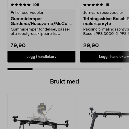
5.0 av 5 stjerner
anmeldelser
4.5 av 5 stjerner
anmeldelse
105
15
Fritid reservedeler
Jernvare reservedeler
Gummidemper
Tetningsskive Bosch 
Gardena/Husqvarna/McCullo
malersprøyte
ch/Flymo
Gummidemper for deksel, passer
Pakning til malingssprøyt
bl.a robotgressklippere fra
Bosch PFS 3000-2, PFS 
Gardena, Flymo og McC...
og PFS 7000.
79,90
29,90
Legg i handlekurv
Legg i handlekurv
Brukt med