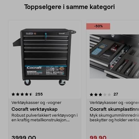
Toppselgere i samme kategori
-50%
3.5 av 5 stjerner
anmeldelser
4.5 av 5 stjerner
anmeldelse
255
27
Verktøykasser og -vogner
Verktøykasser og -vogne
Cocraft verktøyskap
Cocraft skumplastinn
Robust pulverlakkert verktøyvogn i
Myk skumgummiinnredni
en kraftig metallkonstruksjon.
beskytter og holder verkt
Kulelagrede ek...
plass. Forhåndsskår...
3999,00
99,90