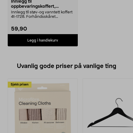
Innlegg til
oppbevaringskoffert,
forhåndsskåret mønster, 205
Innlegg til støv-og vanntett koffert
x 140 x 65 mm
41-1728. Forhåndsskåret
rutemønster hvor du...
59,90
Legg i handlekurv
Uvanlig gode priser på vanlige ting
Sjekk prisen