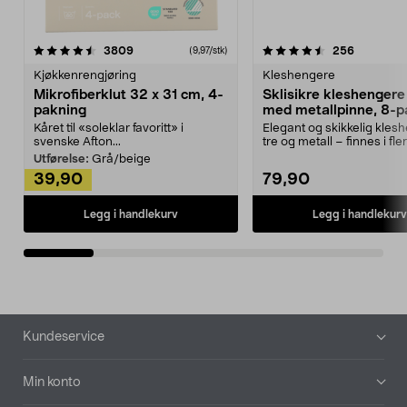
4.5av 5 stjerner
anmeldelser
4.5av 5 stjerner
anmeldels
3809
256
(9,97/stk)
Kjøkkenrengjøring
Kleshengere
Mikrofiberklut 32 x 31 cm, 4-
Sklisikre kleshengere 
pakning
med metallpinne, 8-p
Kåret til «soleklar favoritt» i
Elegant og skikkelig kles
svenske Afton...
tre og metall – finnes i fle
Kleshe...
Utførelse:
Grå/beige
39,90
79,90
Legg i handlekurv
Legg i handlekurv
Bunntekst
Kundeservice
Min konto