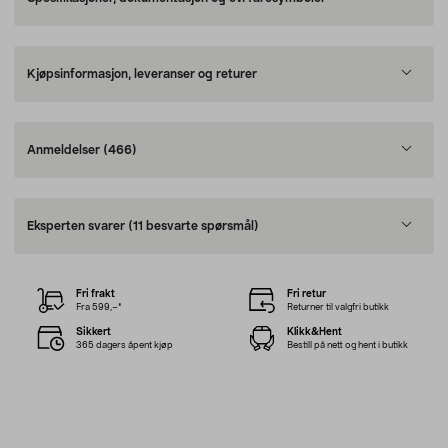
Kjøpsinformasjon, leveranser og returer
Anmeldelser
(466)
Eksperten svarer
(11 besvarte spørsmål)
Fri frakt
Fri retur
Fra 599,–*
Returner til valgfri butikk
Sikkert
Klikk&Hent
365 dagers åpent kjøp
Bestill på nett og hent i butikk