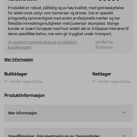
Produktet er robust, pålitelig og av høy kvalitet, med god beskyttelse
for elektronisk utstyr som kameraer og droner. Det er spesielt
prisgunstig sammenlignet med andre profesjonelle merker og har
fleksible innredningsmuligheter med justerbar skumplast. Mange
kunder er svært fornøyde med hvor enkelt det er å tilpasse interiøret til
deres spesifikke behov, noe som gir trygghet under transport.
AI-generert sammendrag av produktens
Verified by
kundeomtaler
Trustvoice
Mer informasjon
Butikklager
Nettlager
Henter lagerstatus...
Henter lagerstatus...
Produktinformasjon
Mer informasjon
Spesifikasjoner, dokumentasjon og ev. faresymboler