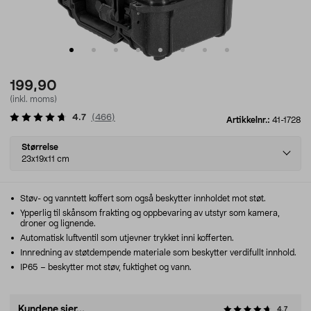
199,90
(inkl. moms)
4.7
(
466
)
Artikkelnr.:
41-1728
Select
Størrelse
variant
23x19x11 cm
Støv- og vanntett koffert som også beskytter innholdet mot støt.
Ypperlig til skånsom frakting og oppbevaring av utstyr som kamera,
droner og lignende.
Automatisk luftventil som utjevner trykket inni kofferten.
Innredning av støtdempende materiale som beskytter verdifullt innhold.
IP65 – beskytter mot støv, fuktighet og vann.
Kundene sier...
4.7