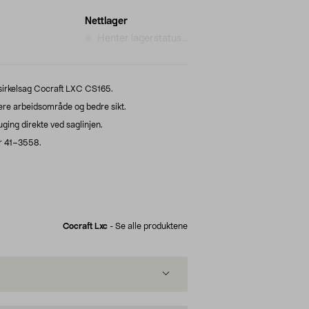
Nettlager
Henter lagerstatus...
sirkelsag Cocraft LXC CS165.
nere arbeidsområde og bedre sikt.
ging direkte ved saglinjen.
r 41–3558.
Cocraft Lxc
-
Se alle produktene