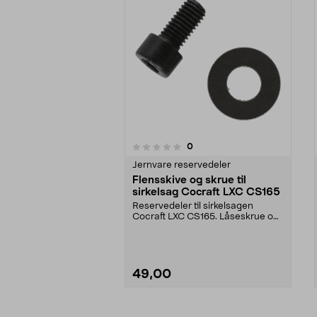
anmeldelser
0
0 av 5 stjerner
0.0 av 5 stjerner
Jernvare reservedeler
Flensskive og skrue til
sirkelsag Cocraft LXC CS165
Reservedeler til sirkelsagen
Cocraft LXC CS165. Låseskrue og
flensskive for sikk...
49,00