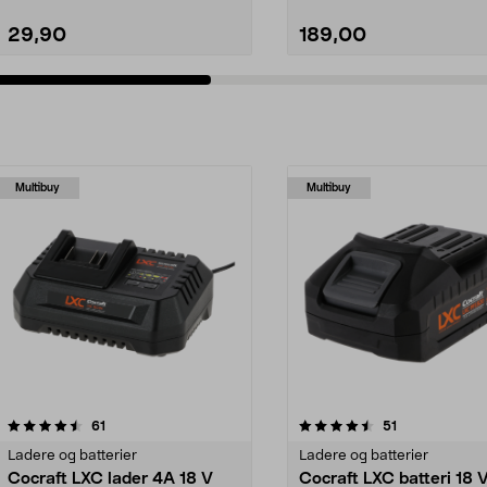
29,90
189,00
Multibuy
Multibuy
4.5av 5 stjerner
anmeldelser
4.5av 5 stjerner
anmeldelser
61
51
Ladere og batterier
Ladere og batterier
Cocraft LXC lader 4A 18 V
Cocraft LXC batteri 18 