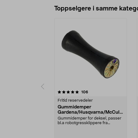
Legg i handlekurv
Toppselgere i samme katego
0 av 5 stjerner
5.0 av 5 stjerner
anmeldelser
106
Fritid reservedeler
Gummidemper
Gardena/Husqvarna/McCullo
ch/Flymo
Gummidemper for deksel, passer
bl.a robotgressklippere fra
Gardena, Flymo og McC...