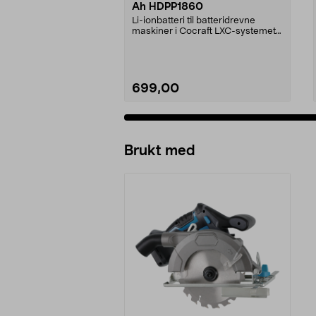
Ah HDPP1860
Li-ionbatteri til batteridrevne
maskiner i Cocraft LXC-systemet.
Cocraft LXC HDP...
699,00
Legg i handlekurv
Brukt med