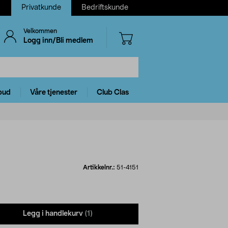
Privatkunde
Bedriftskunde
Velkommen
Logg inn/Bli medlem
bud
Våre tjenester
Club Clas
Artikkelnr.:
51-4151
Legg i handlekurv
(1)