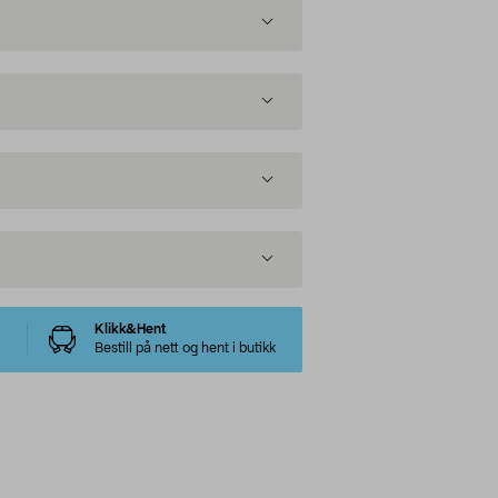
Klikk&Hent
Bestill på nett og hent i butikk