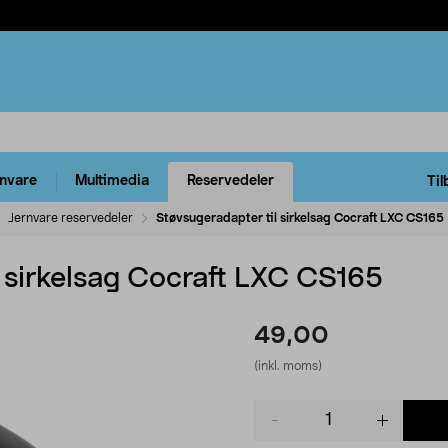
rnvare
Multimedia
Reservedeler
Til
Jernvare reservedeler
Støvsugeradapter til sirkelsag Cocraft LXC CS165
l sirkelsag Cocraft LXC CS165
49,00
(inkl. moms)
Product
quantity