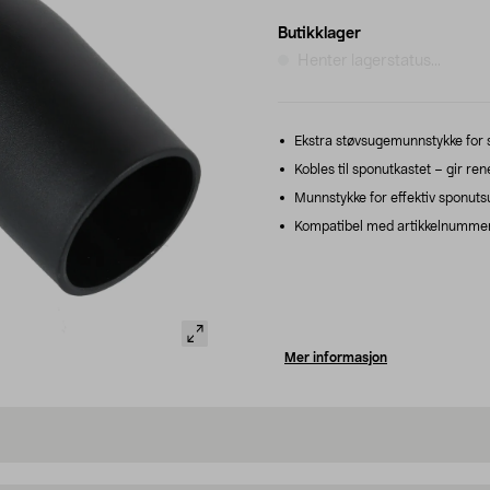
Butikklager
Henter lagerstatus...
Ekstra støvsugemunnstykke for 
Kobles til sponutkastet – gir re
Munnstykke for effektiv sponutsu
Kompatibel med artikkelnumme
Mer informasjon