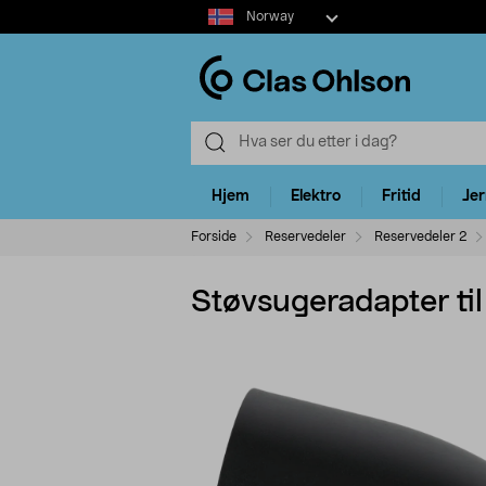
Select
Norway
market
Hjem
Elektro
Fritid
Je
Forside
Reservedeler
Reservedeler 2
Støvsugeradapter ti