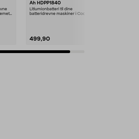
Ah HDPP1840
evne
Litiumionbatteri til dine
temet.
batteridrevne maskiner i Cocraft
LXC-systemet. Cocraft...
499,90
Legg i handlekurv