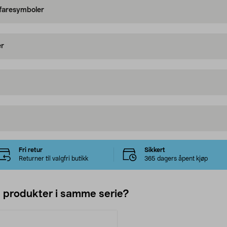
 faresymboler
er
Fri retur
Sikkert
Returner til valgfri butikk
365 dagers åpent kjøp
e produkter i samme serie?