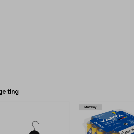
ge ting
Multibuy