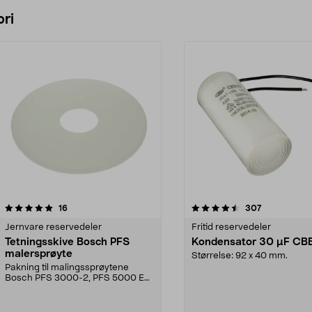
Legg i handlekurv
ri
4.5 av 5 stjerner
anmeldelser
4.5 av 5 stjerner
anmeldelser
16
307
Jernvare reservedeler
Fritid reservedeler
Tetningsskive Bosch PFS
Kondensator 30 µF CB
malersprøyte
Størrelse: 92 x 40 mm.
Pakning til malingssprøytene
Bosch PFS 3000-2, PFS 5000 E
og PFS 7000.