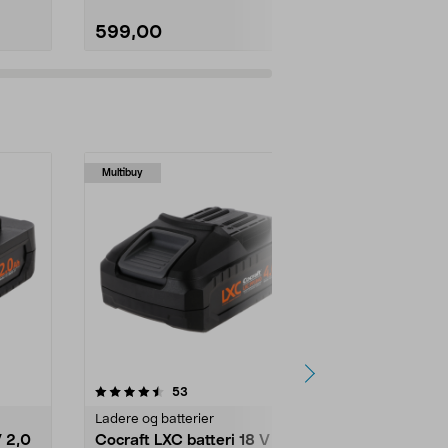
599,00
79,00
Multibuy
anmeldelser
53
Ladere og batterier
V 2,0
Cocraft LXC batteri 18 V 4,0