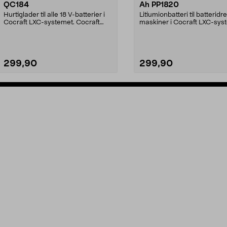
QC184
Ah PP1820
Hurtiglader til alle 18 V-batterier i
Litiumionbatteri til batteridr
Cocraft LXC-systemet. Cocraft
maskiner i Cocraft LXC-sys
LXC QC184 – ...
Cocraft LXC ...
299,90
299,90
Legg i handlekurv
Legg i handlekurv