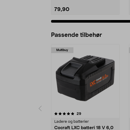
79,90
Passende tilbehør
Multibuy
0av 5 stjerner
4.5av 5 stjerner
anmeldelser
29
Ladere og batterier
Cocraft LXC batteri 18 V 6,0