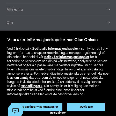
Min konto
Om
Aktuelt
Vi bruker informasjonskapsler hos Clas Ohlson
Våre selskaper
Ved å trykke på
«Godta alle informasjonskapsler»
samtykker du i at vi
lagrer informasjonskapsler (cookies) og annen sporingsteknologi på
din enhet i henhold til vår
policy for informasjonskapsler
for å
Finn din butikk
forbedre brukeropplevelsen din på vårt nettsted, analysere bruken av
nettstedet og for å tilpasse våre markedsføringstiltak. Vi bruker fire
typer informasjonskapsler: nødvendige, funksjonelle, analytiske og
annonserelaterte. For nødvendige informasjonskapsler er det ikke noe
SE
NO
FI
krav om samtykke, ettersom de er nødvendige for at nettstedet skal
fungere. Hvis du istedenfor ønsker å skreddersy dine valg, kan du
trykke på
«Innstillinger»
. Ditt samtykke er frivillig og kan trekkes
tilbake når som helst ved å endre dine innstillinger for
informasjonskapsler eller kontakte oss for veiledning.
Godta alle informasjonskapsler
Avvis alle
Privacy statement
Medlemsvilkår
Kjøpsvilkår
For bedrifter
Innstillinger
Endre til priser ekskl. moms