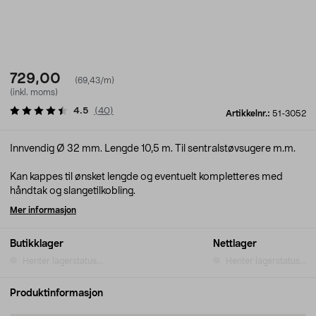
729,00
(69,43/m)
(inkl. moms)
4.5
(
40
)
Artikkelnr.:
51-3052
Innvendig Ø 32 mm. Lengde 10,5 m. Til sentralstøvsugere m.m.
Kan kappes til ønsket lengde og eventuelt kompletteres med
håndtak og slangetilkobling.
Mer informasjon
Butikklager
Nettlager
Henter lagerstatus...
Henter lagerstatus...
Produktinformasjon