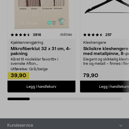
4.5av 5 stjerner
anmeldelser
4.5av 5 stjerner
anmeldels
3816
257
(9,97/stk)
Kjøkkenrengjøring
Kleshengere
Mikrofiberklut 32 x 31 cm, 4-
Sklisikre kleshengere 
pakning
med metallpinne, 8-p
Kåret til «soleklar favoritt» i
Elegant og skikkelig kles
svenske Afton...
tre og metall – finnes i fle
Kleshe...
Utførelse:
Grå/beige
39,90
79,90
Legg i handlekurv
Legg i handlekurv
Bunntekst
Kundeservice