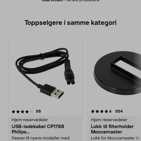
Clas Ohlson
-
Se alle produktene
Toppselgere i samme kategori
4.5 av 5 stjerner
anmeldelser
3.5 av 5 stjerner
anmeldels
98
954
Hjem reservedeler
Hjem reservedeler
USB-ladekabel CP1788
Lokk til filterholder
Philips
Moccamaster
OneBlade/barbermaskiner
Passer til nyere modeller med
Lokk for Moccamaster H, 