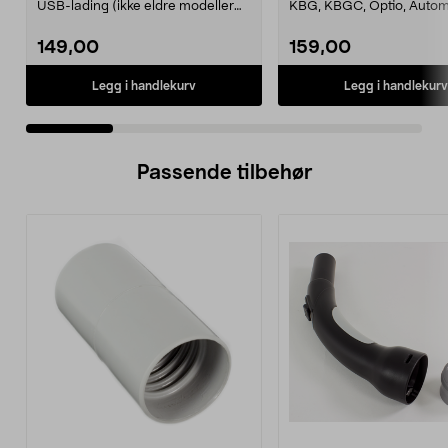
USB-lading (ikke eldre modeller
KBG, KBGC, Optio, Autom
med 230 V strømada...
Automatic S, Manual ...
149,00
159,00
Legg i handlekurv
Legg i handlekurv
Passende tilbehør