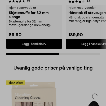
4.0av 5 stjerner
anmeldelser
4.5av 5 stjerner
anmeldelse
21
24
Hjem reservedeler
Hjem reservedeler
Skjøtemuffe for 32 mm
Håndtak til støvsuger
slange
Håndtak og slangemutter 
mm rengjøringsutstyr. Pas
Skjøtemuffe for 32 mm
til sentralstø...
støvsugerslange (innvendig
diameter). Passer bl.a. sentral...
89,90
189,90
Legg i handlekurv
Legg i handlekurv
Uvanlig gode priser på vanlige ting
Sjekk prisen