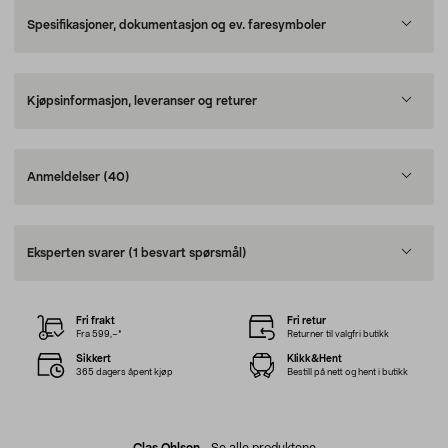
Spesifikasjoner, dokumentasjon og ev. faresymboler
Kjøpsinformasjon, leveranser og returer
Anmeldelser
(40)
Eksperten svarer
(1 besvart spørsmål)
Fri frakt
Fri retur
Fra 599,–*
Returner til valgfri butikk
Sikkert
Klikk&Hent
365 dagers åpent kjøp
Bestill på nett og hent i butikk