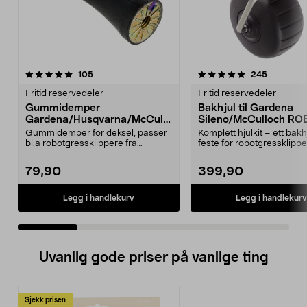
5.0 av 5 stjerner
anmeldelser
4.5 av 5 stjerner
anmeldels
105
245
Fritid reservedeler
Fritid reservedeler
Gummidemper
Bakhjul til Gardena
Gardena/Husqvarna/McCullo
Sileno/McCulloch RO
ch/Flymo
Easilife
Gummidemper for deksel, passer
Komplett hjulkit – ett bak
bl.a robotgressklippere fra
feste for robotgressklippe
Gardena, Flymo og McC...
Bakhjul – reserv...
79,90
399,90
Legg i handlekurv
Legg i handlekurv
Uvanlig gode priser på vanlige ting
Sjekk prisen