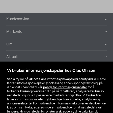
Bunntekst
Kundeservice
Min konto
Om
Aktuelt
Våre selskaper
Vi bruker informasjonskapsler hos Clas Ohlson
Ved å trykke på
«Godta alle informasjonskapsler»
samtykker du i at vi
Finn din butikk
lagrer informasjonskapsler (cookies) og annen sporingsteknologi på
din enhet i henhold til vår
policy for informasjonskapsler
for å
forbedre brukeropplevelsen din på vårt nettsted, analysere bruken av
SE
NO
FI
nettstedet og for å tilpasse våre markedsføringstiltak. Vi bruker fire
typer informasjonskapsler: nødvendige, funksjonelle, analytiske og
annonserelaterte. For nødvendige informasjonskapsler er det ikke noe
krav om samtykke, ettersom de er nødvendige for at nettstedet skal
fungere. Hvis du istedenfor ønsker å skreddersy dine valg, kan du