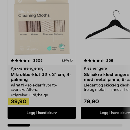
4.5av 5 stjerner
anmeldelser
4.5av 5 stjerner
anmeldels
3808
256
(9,97/stk)
Kjøkkenrengjøring
Kleshengere
Mikrofiberklut 32 x 31 cm, 4-
Sklisikre kleshengere 
pakning
med metallpinne, 8-p
Kåret til «soleklar favoritt» i
Elegant og skikkelig kles
svenske Afton...
tre og metall – finnes i fle
Kleshe...
Utførelse:
Grå/beige
39,90
79,90
Legg i handlekurv
Legg i handlekurv