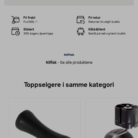
Fri frakt
Fri retur
Fra 599,–*
Returner til valgfri butikk
Sikkert
Klikk&Hent
365 dagers åpent kjøp
Bestill på nett og hent i butikk
Nilfisk
-
Se alle produktene
Toppselgere i samme kategori