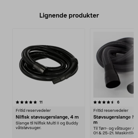
Lignende produkter
4.5av 5 stjerner
anmeldelser
anmeldels
11
6
Fritid reservedeler
Fritid reservedeler
Nilfisk støvsugerslange, 4 m
Støvsugerslange Nil
m
Slange til Nilfisk Multi II og Buddy
våtstøvsuger.
Til Tørr- og våtsuger Al
01 & 25-21. Maskintilkob
54 mm, ut...