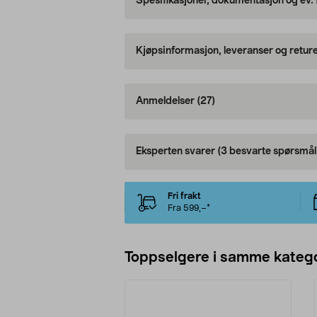
Spesifikasjoner, dokumentasjon og ev.
Kjøpsinformasjon, leveranser og retur
Anmeldelser
(27)
Eksperten svarer
(3 besvarte spørsmål
Fri frakt
Fra 599,–*
Toppselgere i samme katego