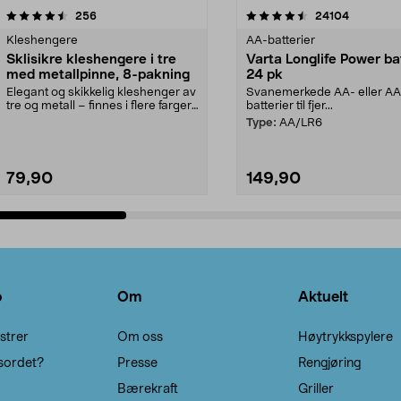
4.5av 5 stjerner
anmeldelser
4.5av 5 stjerner
anmeldels
256
24104
Kleshengere
AA-batterier
Sklisikre kleshengere i tre
Varta Longlife Power ba
med metallpinne, 8-pakning
24 pk
Elegant og skikkelig kleshenger av
Svanemerkede AA- eller A
tre og metall – finnes i flere farger.
batterier til fjer...
Kleshe...
Type:
AA/LR6
79,90
149,90
Legg i handlekurv
Legg i handlekurv
o
Om
Aktuelt
strer
Om oss
Høytrykkspylere
sordet?
Presse
Rengjøring
Bærekraft
Griller