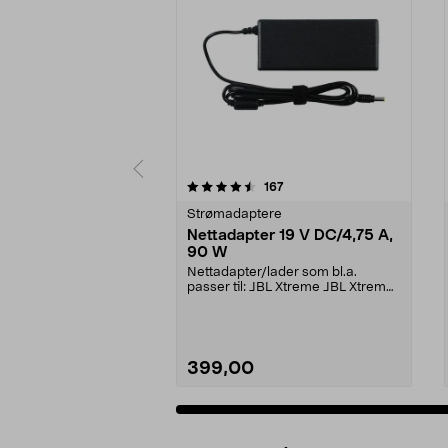
5 av 5 stjerner
4.5 av 5 stjerner
anmeldelser
167
Strømadaptere
Nettadapter 19 V DC/4,75 A,
90 W
Nettadapter/lader som bl.a.
passer til: JBL Xtreme JBL Xtreme
2JBL BoomboxJBL Bo...
399,00