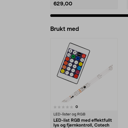
629,00
Legg i handlekurv
Brukt med
anmeldelser
0
0 av 5 stjerner
LED-lister og RGB
LED-list RGB med effektfullt
lys og fjernkontroll, Cotech