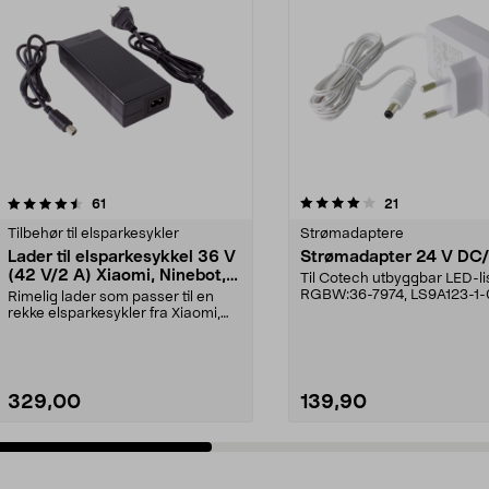
4.0 av 5 stjerner
anmeldelser
4.5 av 5 stjerner
anmeldelser
61
21
Tilbehør til elsparkesykler
Strømadaptere
Lader til elsparkesykkel 36 V
Strømadapter 24 V DC
(42 V/2 A) Xiaomi, Ninebot,
Til Cotech utbyggbar LED-l
E-Way mfl.
RGBW:36-7974, LS9A123-1-
Rimelig lader som passer til en
7975, LS9A123-2-0...
rekke elsparkesykler fra Xiaomi,
Ninebot og E-Wa...
329,00
139,90