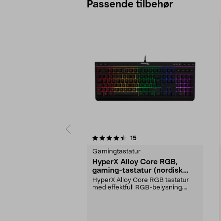
Passende tilbehør
5av 5 stjerner
4.5av 5 stjerner
anmeldelser
15
Gamingtastatur
HyperX Alloy Core RGB,
gaming-tastatur (nordisk
layout)
HyperX Alloy Core RGB tastatur
med effektfull RGB-belysning.
Behagelige membrant...