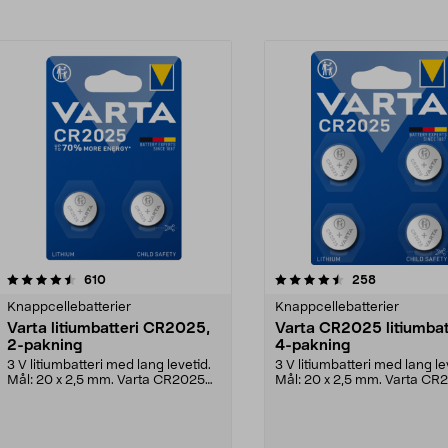
4.5av 5 stjerner
anmeldelser
4.5av 5 stjerner
anmeldelser
610
258
Knappcellebatterier
Knappcellebatterier
Varta litiumbatteri CR2025,
Varta CR2025 litiumbatt
2-pakning
4-pakning
3 V litiumbatteri med lang levetid.
3 V litiumbatteri med lang le
Mål: 20 x 2,5 mm. Varta CR2025
Mål: 20 x 2,5 mm. Varta CR
knappcellebat...
knappcellebat...