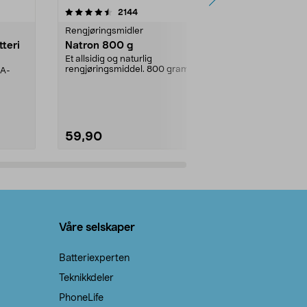
er
4.0av 5 stjerner
anmeldelser
4.5
2144
4
Rengjøringsmidler
Levende lys
tteri
Natron 800 g
Telys steari
prosent ste
Et allsidig og naturlig
rengjøringsmiddel. 800 gram
AA-
100 % stearin
natron – til rengjøring både...
råvarer. Produ
brenner med e
59,90
69,90
Legg i handlekurv
Legg 
Våre selskaper
Batteriexperten
Teknikkdeler
PhoneLife