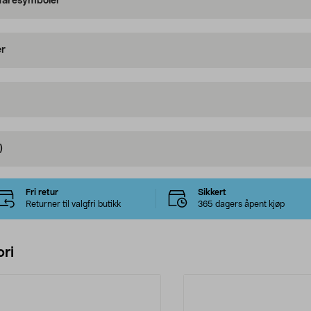
 faresymboler
er
)
Fri retur
Sikkert
Returner til valgfri butikk
365 dagers åpent kjøp
ri