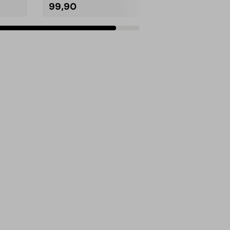
99,90
Legg i handlekurv