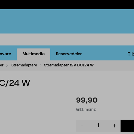
rnvare
Multimedia
Reservedeler
Til
ler
Strømadaptere
Strømadapter 12V DC/24 W
DC/24 W
99,90
(inkl. moms)
Product
quantity