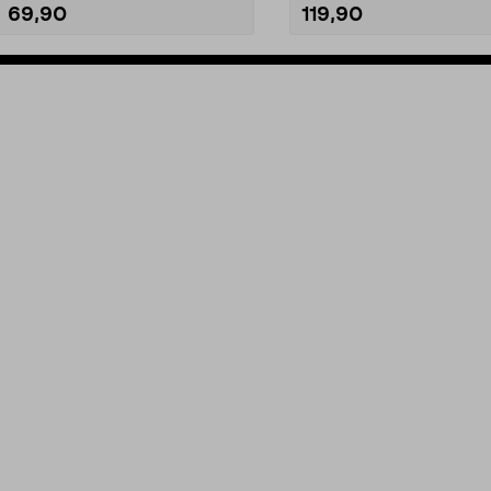
69,90
119,90
Legg i handlekurv
Legg i handlekurv