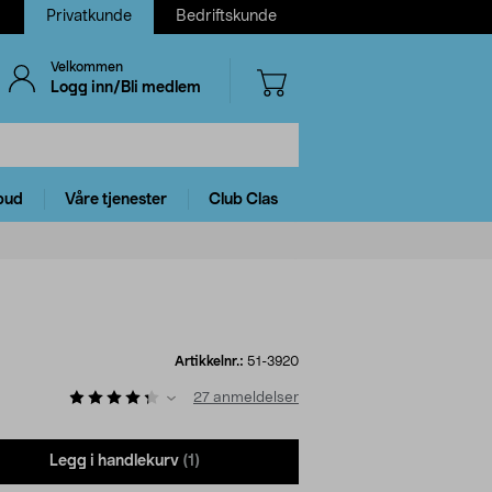
Privatkunde
Bedriftskunde
Velkommen
Logg inn/Bli medlem
bud
Våre tjenester
Club Clas
Artikkelnr.:
51-3920
27
anmeldelser
Legg i handlekurv
(1)