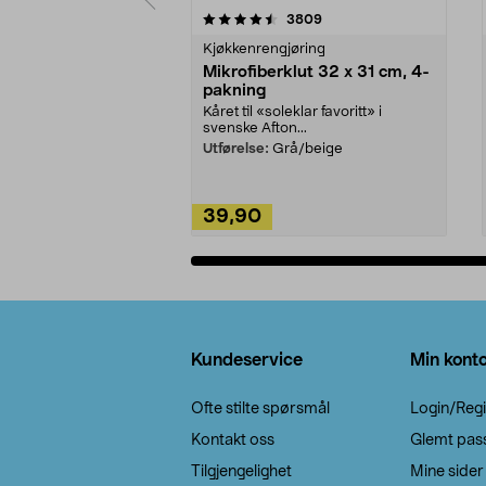
5av 5 stjerner
4.5av 5 stjerner
anmeldelser
3809
Kjøkkenrengjøring
Mikrofiberklut 32 x 31 cm, 4-
pakning
Kåret til «soleklar favoritt» i
svenske Afton...
Utførelse:
Grå/beige
39,90
Legg i handlekurv
Bunntekst
Kundeservice
Min kont
Ofte stilte spørsmål
Login/Regi
Kontakt oss
Glemt pas
Tilgjengelighet
Mine sider