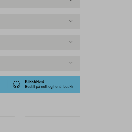
Klikk&Hent
Bestill på nett og hent i butikk