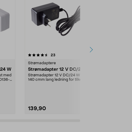
4.5 av 5 stjerner
anmeldelser
4.5
23
2
Strømadaptere
Strømadapte
/24 W
Strømadapter 12 V DC/24 W
Strømadapt
ist med
Strømadapter 12 V DC/24 W med
Til Cotech LE
0136-
140 cmm lang ledning for tilkobling
8068, SP-0
til stikkontak...
139,90
99,90