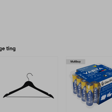
ge ting
Multibuy