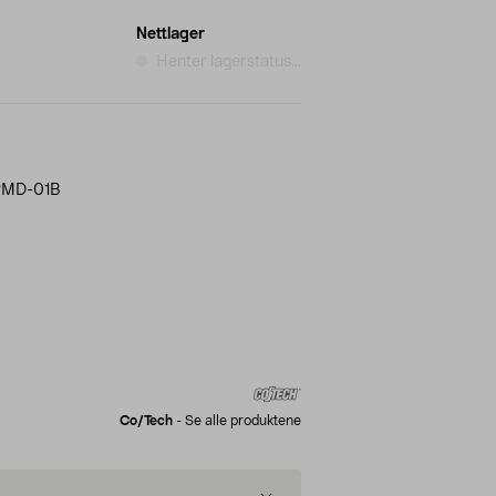
Nettlager
Henter lagerstatus...
PMD-01B
Co/tech
-
Se alle produktene