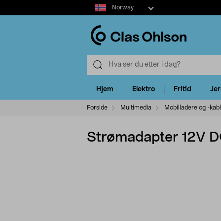
Select
Norway
market
Hjem
Elektro
Fritid
Je
Forside
Multimedia
Mobilladere og -kab
Strømadapter 12V 