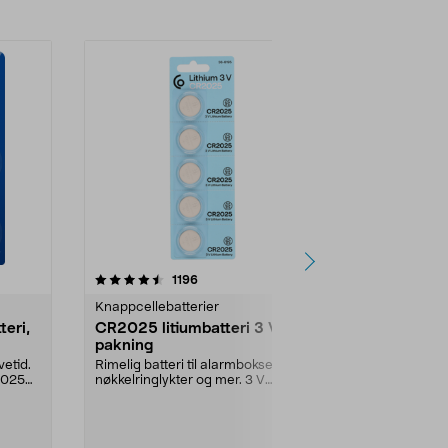
anmeldelser
1196
Knappcellebatterier
eri,
CR2025 litiumbatteri 3 V, 5-
pakning
vetid.
Rimelig batteri til alarmbokser,
2025
nøkkelringlykter og mer. 3 V
litiumbatteri CR20...