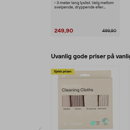
• 3 meter lang lyslist. Velg mellom
sveipende, dryppende eller
blinkende lys med fjernkontrollen.
• LED-lysslynge med mulighet til å
styre farger og lys individuelt på 3
dioder om gangen.
• Stemningsfull belysning med 90
249,90
499,90
RGB LED. Til innendørs bruk.
• Fest lysdekorasjonen til taklisten
eller style gaminghjørnet.
• Superenkel å montere – bøyelig,
Legg i handlekurv
fleksibel og selvheftende.
Uvanlig gode priser på vanli
Sjekk prisen