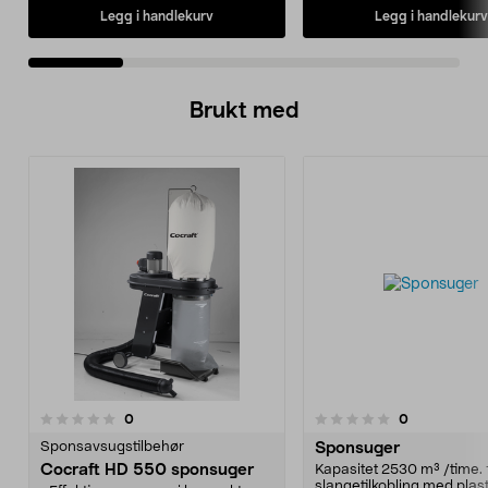
Legg i handlekurv
Legg i handlekurv
Brukt med
anmeldelser
anmeldelser
0
0
0.0 av 5 stjerner
0.0 av 5 stjerner
Sponsavsugstilbehør
Sponsuger
Cocraft HD 550 sponsuger
Kapasitet 2530 m³ /time.
slangetilkobling med plast