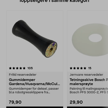
Toppselgere i samme kategori
5.0 av 5 stjerner
anmeldelser
4.5 av 5 stjerner
anmeldelse
105
15
Fritid reservedeler
Jernvare reservedeler
Gummidemper
Tetningsskive Bosch 
Gardena/Husqvarna/McCullo
malersprøyte
ch/Flymo
Gummidemper for deksel, passer
Pakning til malingssprøyt
bl.a robotgressklippere fra
Bosch PFS 3000-2, PFS 
Gardena, Flymo og McC...
og PFS 7000.
79,90
29,90