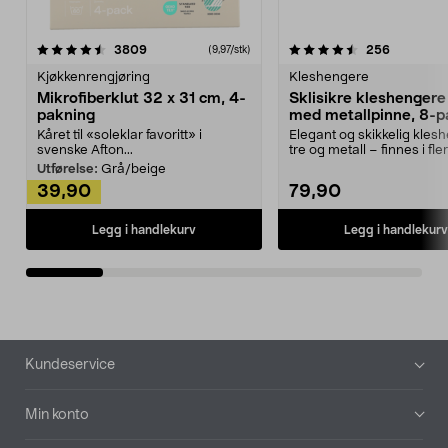
4.5av 5 stjerner
anmeldelser
4.5av 5 stjerner
anmeldels
3809
256
(9,97/stk)
Kjøkkenrengjøring
Kleshengere
Mikrofiberklut 32 x 31 cm, 4-
Sklisikre kleshengere 
pakning
med metallpinne, 8-p
Kåret til «soleklar favoritt» i
Elegant og skikkelig kles
svenske Afton...
tre og metall – finnes i fle
Kleshe...
Utførelse:
Grå/beige
39,90
79,90
Legg i handlekurv
Legg i handlekurv
Bunntekst
Kundeservice
Min konto