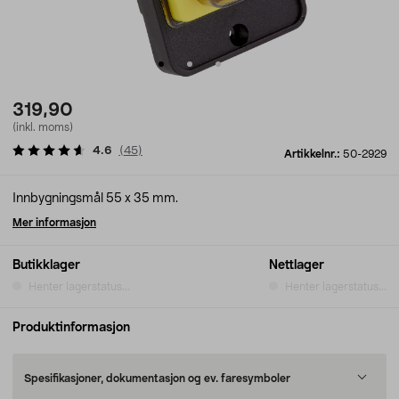
319,90
(inkl. moms)
4.6
(
45
)
Artikkelnr.:
50-2929
Innbygningsmål 55 x 35 mm.
Mer informasjon
Butikklager
Nettlager
Henter lagerstatus...
Henter lagerstatus...
Produktinformasjon
Spesifikasjoner, dokumentasjon og ev. faresymboler