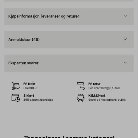
Kjøpsinformasjon, leveranser og returer
Anmeldelser
(45)
Eksperten svarer
Fri frakt
Fri retur
Fra 599,–*
Returner til valgfri butikk
Sikkert
Klikk&Hent
365 dagers åpent kjøp
Bestill på nett og hent i butikk