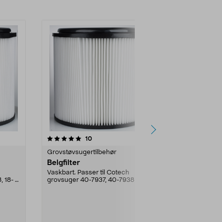
4.0av 5 stjerner
anmeldelser
4.0
10
1
Grovstøvsugertilbehør
Grovstøvsuge
Belgfilter
Cotech munn
støvsuging 
Vaskbart. Passer til Cotech
, 18-
grovsuger 40-7937, 40-7938, 18-
Smarte støvs
3156 og 18-3157.
rengjøring av
og rette stykk.