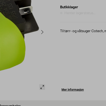
Butikklager
Henter lagerstatus...
Til tørr- og våtsuger Cotech
Mer informasjon