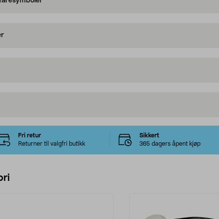
 faresymboler
er
Fri retur
Sikkert
Returner til valgfri butikk
365 dagers åpent kjøp
ri