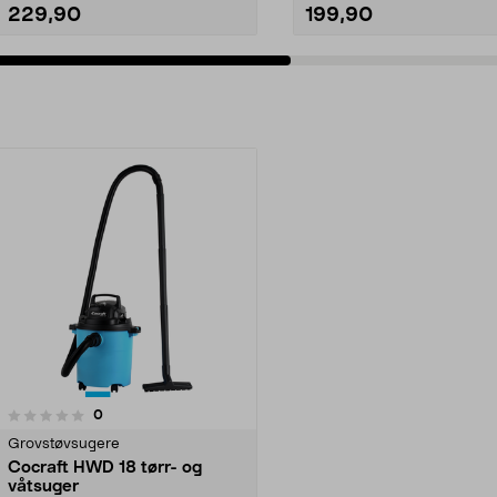
229,90
199,90
Legg i handlekurv
Legg i handlekurv
anmeldelser
0
Grovstøvsugere
Cocraft HWD 18 tørr- og
våtsuger