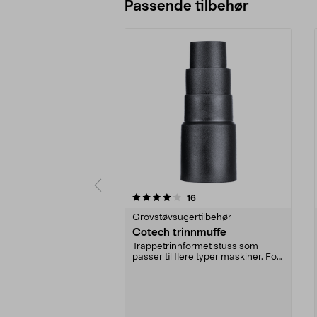
Passende tilbehør
0av 5 stjerner
4.0av 5 stjerner
anmeldelser
16
Grovstøvsugertilbehør
Cotech trinnmuffe
Trappetrinnformet stuss som
passer til flere typer maskiner. For
støvsuger med 3...