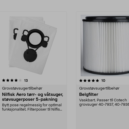
5.0av 5 stjerner
anmeldelser
5.0av 5 stjerner
anmeldelser
13
10
Grovstøvsugertilbehør
Grovstøvsugertilbehør
Nilfisk Aero tørr- og våtsuger,
Belgfilter
støvsugerposer 5-pakning
Vaskbart. Passer til Cotech
grovsuger 40-7937, 40-7938
Bytt pose regelmessig for optimal
3156 og 18-3157.
funksjonalitet. Filterposer til Nilfisk
Aero t...