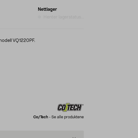
Nettlager
Henter lagerstatus...
, modell VQ1220PF.
Co/tech
-
Se alle produktene