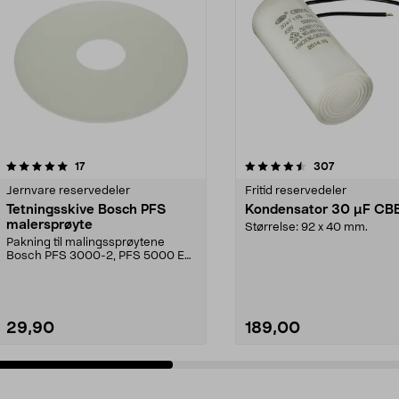
4.5 av 5 stjerner
anmeldelser
4.5 av 5 stjerner
anmeldelser
17
307
Jernvare reservedeler
Fritid reservedeler
Tetningsskive Bosch PFS
Kondensator 30 µF CB
malersprøyte
Størrelse: 92 x 40 mm.
Pakning til malingssprøytene
Bosch PFS 3000-2, PFS 5000 E
og PFS 7000.
29,90
189,00