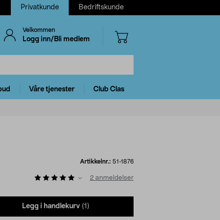
Privatkunde
Bedriftskunde
Velkommen
Logg inn/Bli medlem
bud
Våre tjenester
Club Clas
Artikkelnr.:
51-1876
2
anmeldelser
Legg i handlekurv
(1)