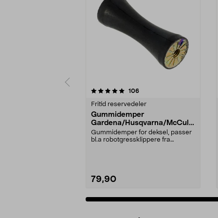
0 av 5 stjerner
5.0 av 5 stjerner
anmeldelser
106
Fritid reservedeler
Gummidemper
Gardena/Husqvarna/McCullo
ch/Flymo
Gummidemper for deksel, passer
bl.a robotgressklippere fra
Gardena, Flymo og McC...
79,90