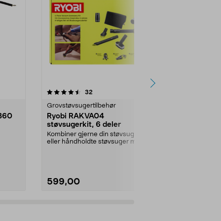
4.0 av 5 stjerner
anmeldelser
4.5
32
1
Grovstøvsugertilbehør
Jernvare res
B60
Ryobi RAKVA04
Gummifot ti
støvsugerkit, 6 deler
pakning
Kombiner gjerne din støvsuger
Leveres i set
eller håndholdte støvsuger med
størrelse, total
skaft og munnstykke...
stykker.Innven
599,00
79,00