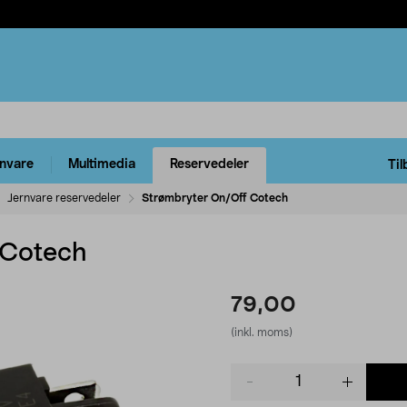
rnvare
Multimedia
Reservedeler
Til
Jernvare reservedeler
Strømbryter On/Off Cotech
 Cotech
79,00
(inkl. moms)
Product
quantity