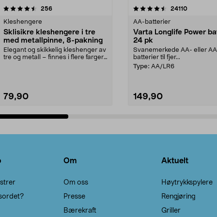
4.5av 5 stjerner
anmeldelser
4.5av 5 stjerner
anmeldels
256
24110
Kleshengere
AA-batterier
Sklisikre kleshengere i tre
Varta Longlife Power ba
med metallpinne, 8-pakning
24 pk
Elegant og skikkelig kleshenger av
Svanemerkede AA- eller A
tre og metall – finnes i flere farger.
batterier til fjer...
Kleshe...
Type:
AA/LR6
79,90
149,90
Legg i handlekurv
Legg i handlekurv
o
Om
Aktuelt
strer
Om oss
Høytrykkspylere
sordet?
Presse
Rengjøring
Bærekraft
Griller