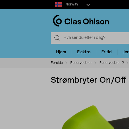
Select
Norway
market
Hjem
Elektro
Fritid
Je
Forside
Reservedeler
Reservedeler 2
Strømbryter On/Off