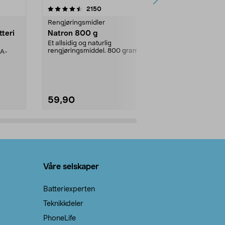
er
4.0av 5 stjerner
anmeldelser
4.5
2150
4
Rengjøringsmidler
Levende lys
tteri
Natron 800 g
Telys steari
prosent ste
Et allsidig og naturlig
rengjøringsmiddel. 800 gram
AA-
100 % stearin
natron – til rengjøring både...
råvarer. Produ
brenner med e
59,90
69,90
Legg i handlekurv
Legg 
Våre selskaper
Batteriexperten
Teknikkdeler
PhoneLife