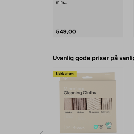
m.m.
• Underdel med plass til
oppbevaring av tilbehør.
• Leveres med 2 forskjellige filter.
549,00
Se varianter
Uvanlig gode priser på vanli
Sjekk prisen