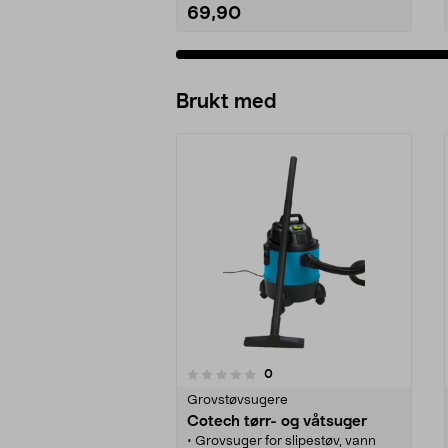
69,90
Legg i handlekurv
Brukt med
anmeldelser
0
0 av 5 stjerner
0.0 av 5 stjerner
Grovstøvsugere
Cotech tørr- og våtsuger
• Grovsuger for slipestøv, vann