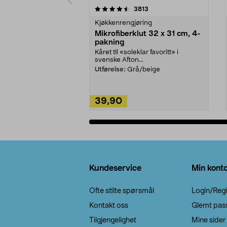
5av 5 stjerner
4.5av 5 stjerner
anmeldelser
3813
Kjøkkenrengjøring
Mikrofiberklut 32 x 31 cm, 4-
pakning
Kåret til «soleklar favoritt» i
svenske Afton...
Utførelse:
Grå/beige
39,90
Legg i handlekurv
Bunntekst
Kundeservice
Min kont
Ofte stilte spørsmål
Login/Regi
Kontakt oss
Glemt pas
Tilgjengelighet
Mine sider