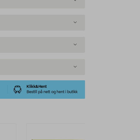
Klikk&Hent
Bestill på nett og hent i butikk