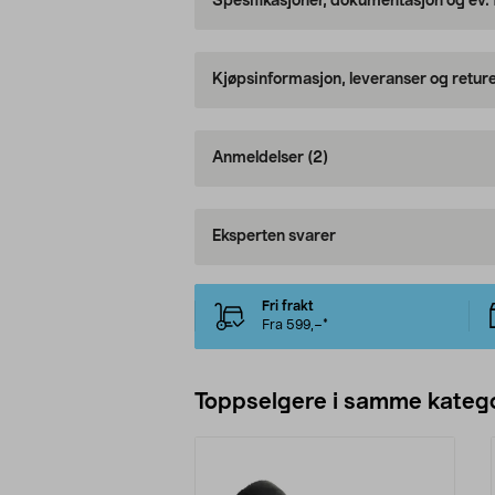
Spesifikasjoner, dokumentasjon og ev.
Kjøpsinformasjon, leveranser og retur
Anmeldelser
(2)
Eksperten svarer
Fri frakt
Fra 599,–*
Toppselgere i samme katego