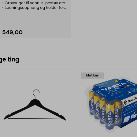
• Grovsuger til vann, slipestøv etc.
• Ledningsoppheng og holder for
tilbehør.
• Leveres med to forskjellige
filtere.
549,00
Se varianter
ge ting
Multibuy