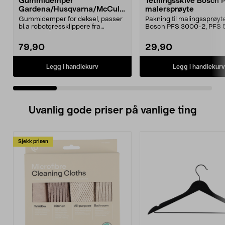
Gummidemper
Tetningsskive Bosch 
Gardena/Husqvarna/McCullo
malersprøyte
ch/Flymo
Gummidemper for deksel, passer
Pakning til malingssprøyt
bl.a robotgressklippere fra
Bosch PFS 3000-2, PFS 
Gardena, Flymo og McC...
og PFS 7000.
79,90
29,90
Legg i handlekurv
Legg i handlekurv
Uvanlig gode priser på vanlige ting
Sjekk prisen