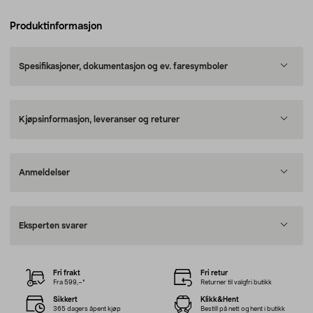
Produktinformasjon
Spesifikasjoner, dokumentasjon og ev. faresymboler
Kjøpsinformasjon, leveranser og returer
Anmeldelser
Eksperten svarer
Fri frakt
Fri retur
Fra 599,–*
Returner til valgfri butikk
Sikkert
Klikk&Hent
365 dagers åpent kjøp
Bestill på nett og hent i butikk