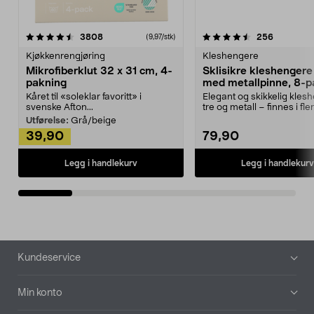
4.5av 5 stjerner
anmeldelser
4.5av 5 stjerner
anmeldels
3808
256
(9,97/stk)
Kjøkkenrengjøring
Kleshengere
Mikrofiberklut 32 x 31 cm, 4-
Sklisikre kleshengere 
pakning
med metallpinne, 8-p
Kåret til «soleklar favoritt» i
Elegant og skikkelig kles
svenske Afton...
tre og metall – finnes i fle
Kleshe...
Utførelse:
Grå/beige
39,90
79,90
Legg i handlekurv
Legg i handlekurv
Bunntekst
Kundeservice
Min konto