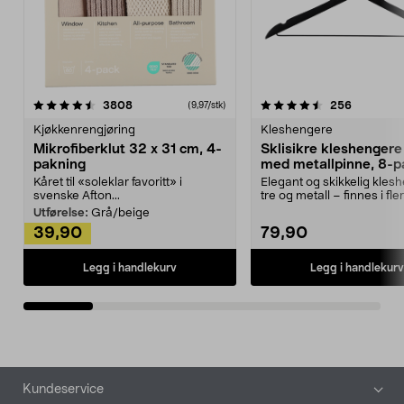
4.5av 5 stjerner
anmeldelser
4.5av 5 stjerner
anmeldels
3808
256
(9,97/stk)
Kjøkkenrengjøring
Kleshengere
Mikrofiberklut 32 x 31 cm, 4-
Sklisikre kleshengere 
pakning
med metallpinne, 8-p
Kåret til «soleklar favoritt» i
Elegant og skikkelig kles
svenske Afton...
tre og metall – finnes i fle
Kleshe...
Utførelse:
Grå/beige
39,90
79,90
Legg i handlekurv
Legg i handlekurv
Bunntekst
Kundeservice