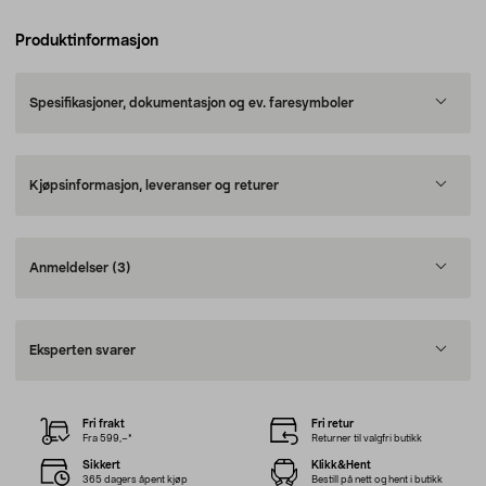
Produktinformasjon
Spesifikasjoner, dokumentasjon og ev. faresymboler
Kjøpsinformasjon, leveranser og returer
Anmeldelser
(3)
Eksperten svarer
Fri frakt
Fri retur
Fra 599,–*
Returner til valgfri butikk
Sikkert
Klikk&Hent
365 dagers åpent kjøp
Bestill på nett og hent i butikk