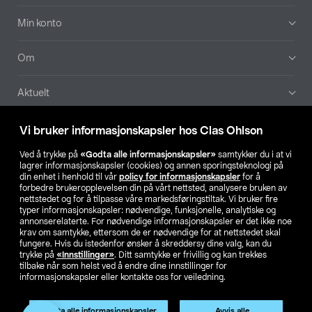
Min konto
Om
Aktuelt
Våre selskaper
Vi bruker informasjonskapsler hos Clas Ohlson
Ved å trykke på
«Godta alle informasjonskapsler»
samtykker du i at vi
Finn din butikk
lagrer informasjonskapsler (cookies) og annen sporingsteknologi på
din enhet i henhold til vår
policy for informasjonskapsler
for å
forbedre brukeropplevelsen din på vårt nettsted, analysere bruken av
SE
NO
FI
nettstedet og for å tilpasse våre markedsføringstiltak. Vi bruker fire
typer informasjonskapsler: nødvendige, funksjonelle, analytiske og
annonserelaterte. For nødvendige informasjonskapsler er det ikke noe
krav om samtykke, ettersom de er nødvendige for at nettstedet skal
fungere. Hvis du istedenfor ønsker å skreddersy dine valg, kan du
trykke på
«Innstillinger»
. Ditt samtykke er frivillig og kan trekkes
tilbake når som helst ved å endre dine innstillinger for
informasjonskapsler eller kontakte oss for veiledning.
Privacy statement
Medlemsvilkår
Kjøpsvilkår
For bedrifter
Endre til priser ekskl. moms
Produktet har utgått
Godta alle informasjonskapsler
Avvis alle