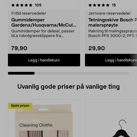
5.0 av 5 stjerner
anmeldelser
4.5 av 5 stjerner
anmeldelse
105
15
Fritid reservedeler
Jernvare reservedeler
Gummidemper
Tetningsskive Bosch 
Gardena/Husqvarna/McCullo
malersprøyte
ch/Flymo
Gummidemper for deksel, passer
Pakning til malingssprøyt
bl.a robotgressklippere fra
Bosch PFS 3000-2, PFS 
Gardena, Flymo og McC...
og PFS 7000.
79,90
29,90
Legg i handlekurv
Legg i handlekurv
Uvanlig gode priser på vanlige ting
Sjekk prisen