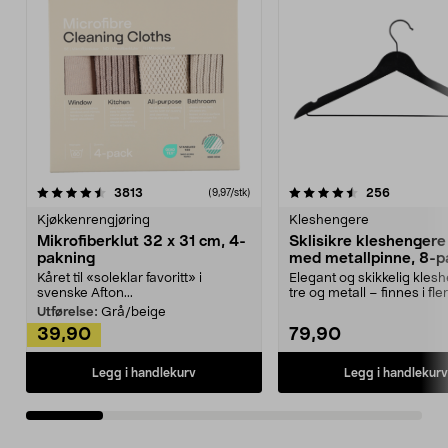
4.5av 5 stjerner
anmeldelser
4.5av 5 stjerner
anmeldels
3813
256
(9,97/stk)
Kjøkkenrengjøring
Kleshengere
Mikrofiberklut 32 x 31 cm, 4-
Sklisikre kleshengere 
pakning
med metallpinne, 8-p
Kåret til «soleklar favoritt» i
Elegant og skikkelig kles
svenske Afton...
tre og metall – finnes i fle
Kleshe...
Utførelse:
Grå/beige
39,90
79,90
Legg i handlekurv
Legg i handlekurv