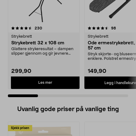
4.5 av 5 stjerner
anmeldelser
4.5 av 5 stjerner
anmeldelse
230
98
Strykebrett
Strykebrett
Strykebrett 32 x 108 cm
Ode ermestrykebrett, 
57 cm
Glattere strykeresultat – dampen
slipper gjennom og gir jevnere
Stryk skjorte- og bluseer
overflate. Enkel...
enklere. Polstret ermestr
med strykeflate p...
299,90
149,90
Les mer
Legg i handlekurv
Uvanlig gode priser på vanlige ting
Sjekk prisen