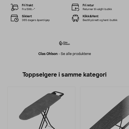
Fri frakt
Fri retur
Fra 599,–*
Returner til valgfri butikk
Sikkert
Klikk&Hent
365 dagers åpent kjøp
Bestill på nett og hent i butikk
Clas Ohlson
-
Se alle produktene
Toppselgere i samme kategori