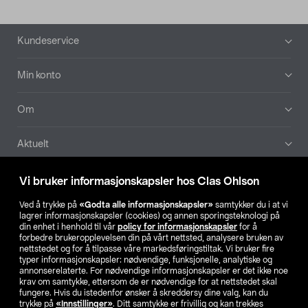
Bunntekst
Kundeservice
Min konto
Om
Aktuelt
Våre selskaper
Vi bruker informasjonskapsler hos Clas Ohlson
Ved å trykke på
«Godta alle informasjonskapsler»
samtykker du i at vi
Finn din butikk
lagrer informasjonskapsler (cookies) og annen sporingsteknologi på
din enhet i henhold til vår
policy for informasjonskapsler
for å
forbedre brukeropplevelsen din på vårt nettsted, analysere bruken av
SE
NO
FI
nettstedet og for å tilpasse våre markedsføringstiltak. Vi bruker fire
typer informasjonskapsler: nødvendige, funksjonelle, analytiske og
annonserelaterte. For nødvendige informasjonskapsler er det ikke noe
krav om samtykke, ettersom de er nødvendige for at nettstedet skal
fungere. Hvis du istedenfor ønsker å skreddersy dine valg, kan du
trykke på
«Innstillinger»
. Ditt samtykke er frivillig og kan trekkes