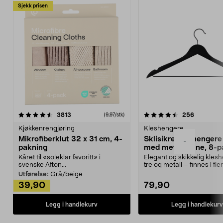
Sjekk prisen
4.5av 5 stjerner
anmeldelser
4.5av 5 stjerner
anmeldels
3813
256
(9,97/stk)
Kjøkkenrengjøring
Kleshengere
Mikrofiberklut 32 x 31 cm, 4-
Sklisikre kleshengere 
-
pakning
med metallpinne, 8-p
Kåret til «soleklar favoritt» i
Elegant og skikkelig kles
svenske Afton...
tre og metall – finnes i fle
Kleshe...
Utførelse:
Grå/beige
39,90
79,90
Legg i handlekurv
Legg i handlekurv