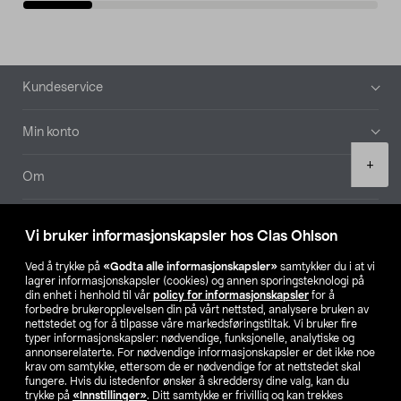
Bunntekst
Kundeservice
Min konto
Product
+
quantity
Om
Aktuelt
Vi bruker informasjonskapsler hos Clas Ohlson
Våre selskaper
Ved å trykke på
«Godta alle informasjonskapsler»
samtykker du i at vi
lagrer informasjonskapsler (cookies) og annen sporingsteknologi på
din enhet i henhold til vår
policy for informasjonskapsler
for å
Finn din butikk
forbedre brukeropplevelsen din på vårt nettsted, analysere bruken av
nettstedet og for å tilpasse våre markedsføringstiltak. Vi bruker fire
typer informasjonskapsler: nødvendige, funksjonelle, analytiske og
annonserelaterte. For nødvendige informasjonskapsler er det ikke noe
SE
NO
FI
krav om samtykke, ettersom de er nødvendige for at nettstedet skal
fungere. Hvis du istedenfor ønsker å skreddersy dine valg, kan du
trykke på
«Innstillinger»
. Ditt samtykke er frivillig og kan trekkes