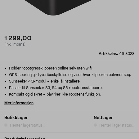
1 299,00
(inkl. moms)
Artikkelnr.:
46-3028
Holder robotgressklipperen online selv uten wifi.
GPS-sporing gir tyveribeskyttelse og viser hvor klipperen befinner seg.
Sunseeker 4G-modul – enkel å installere.
Passer til Sunseeker S3, S4 og S5 robotgressklippere.
Kompakt og diskret – påvirker ikke robotens funksjon.
Mer informasjon
Butikklager
Nettlager
Henter lagerstatus...
Henter lagerstatus...