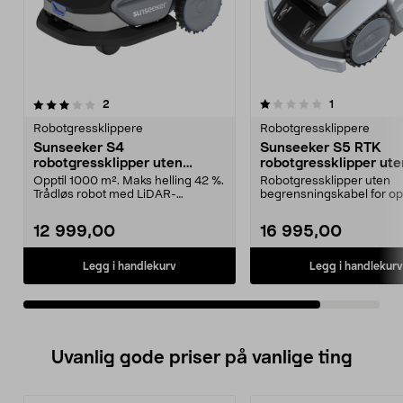
1.0av 5 stjerner
anmeldelser
anmeldelser
2
1
Robotgressklippere
Robotgressklippere
Sunseeker S4
Sunseeker S5 RTK
robotgressklipper uten
robotgressklipper ute
ledning, 1000 m2
begrensningskabel 1
Opptil 1000 m². Maks helling 42 %.
Robotgressklipper uten
Trådløs robot med LiDAR-
begrensningskabel for op
navigasjon. Sunseeker...
m2. Sunseeker S5 robotg.
12 999,00
16 995,00
Legg i handlekurv
Legg i handlekurv
Uvanlig gode priser på vanlige ting