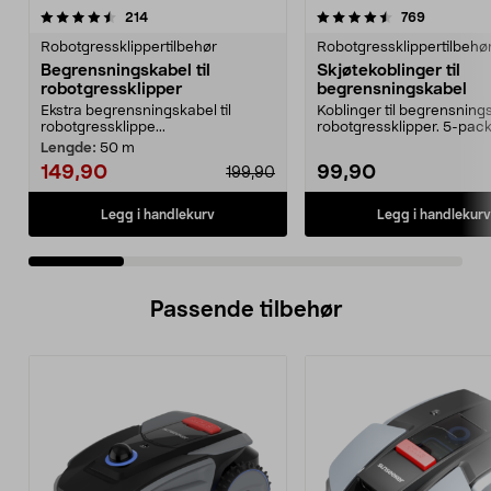
4.5 av 5 stjerner
anmeldelser
4.5 av 5 stjerner
anmeldels
214
769
Robotgressklippertilbehør
Robotgressklippertilbehø
Begrensningskabel til
Skjøtekoblinger til
robotgressklipper
begrensningskabel
Ekstra begrensningskabel til
Koblinger til begrensnings
robotgressklippe...
robotgressklipper. 5-pack
Lengde:
50 m
149,90
99,90
199,90
Legg i handlekurv
Legg i handlekurv
Passende tilbehør