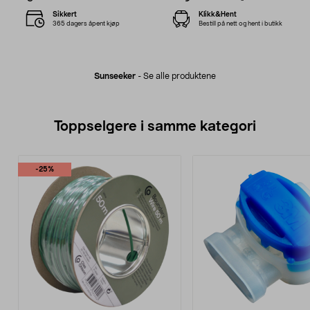
Sikkert
Klikk&Hent
365 dagers åpent kjøp
Bestill på nett og hent i butikk
Sunseeker
-
Se alle produktene
Toppselgere i samme kategori
-25%