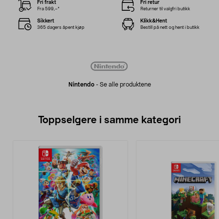
Fri frakt
Fri retur
Fra 599,–*
Returner til valgfri butikk
Sikkert
Klikk&Hent
365 dagers åpent kjøp
Bestill på nett og hent i butikk
Nintendo
-
Se alle produktene
Toppselgere i samme kategori