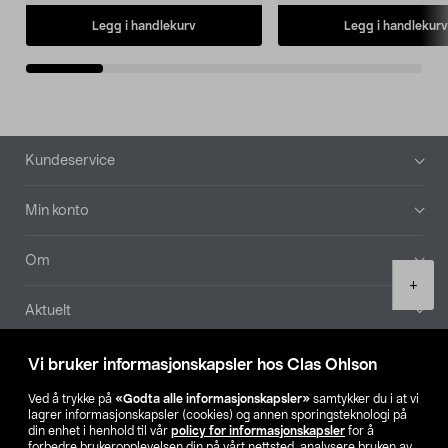
Legg i handlekurv
Legg i handlekurv
Bunntekst
Kundeservice
Min konto
Om
Product
+
quantity
Aktuelt
Våre selskaper
Vi bruker informasjonskapsler hos Clas Ohlson
Ved å trykke på
«Godta alle informasjonskapsler»
samtykker du i at vi
Finn din butikk
lagrer informasjonskapsler (cookies) og annen sporingsteknologi på
din enhet i henhold til vår
policy for informasjonskapsler
for å
forbedre brukeropplevelsen din på vårt nettsted, analysere bruken av