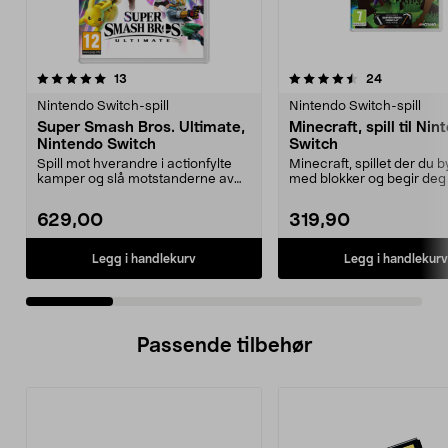
4.5 av 5 stjerner
anmeldelser
5.0 av 5 stjerner
anmeldelse
13
24
Nintendo Switch-spill
Nintendo Switch-spill
Super Smash Bros. Ultimate,
Minecraft, spill til Ni
Nintendo Switch
Switch
Spill mot hverandre i actionfylte
Minecraft, spillet der du 
kamper og slå motstanderne av
med blokker og begir deg
banen. Super Sma...
eventyr. Utforsk...
629,00
319,90
Legg i handlekurv
Legg i handlekurv
Passende tilbehør