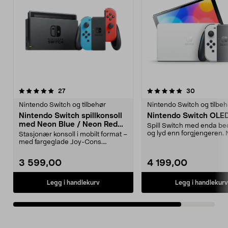
5.0av 5 stjerner
anmeldelser
anmeldelse
27
30
Nintendo Switch og tilbehør
Nintendo Switch og tilbeh
Nintendo Switch spillkonsoll
Nintendo Switch OLED
med Neon Blue / Neon Red
Spill Switch med enda be
Joy-Con
og lyd enn forgjengeren.
Stasjonær konsoll i mobilt format –
Switch OLED,...
med fargeglade Joy-Cons.
Nintendo Switch – s...
3 599,00
4 199,00
Legg i handlekurv
Legg i handlekurv