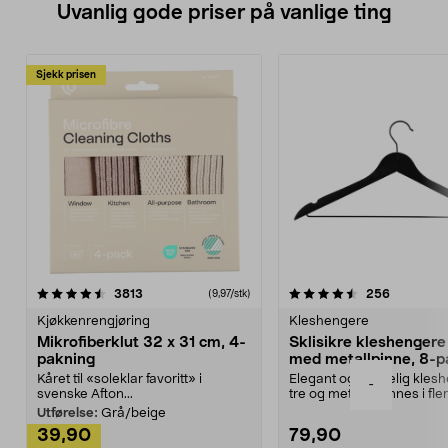
Uvanlig gode priser på vanlige ting
Sjekk prisen
4.5av 5 stjerner
anmeldelser
4.5av 5 stjerner
anmeldels
3813
256
(9,97/stk)
Kjøkkenrengjøring
Kleshengere
Mikrofiberklut 32 x 31 cm, 4-
Sklisikre kleshengere 
pakning
med metallpinne, 8-p
Kåret til «soleklar favoritt» i
Elegant og skikkelig kles
-
svenske Afton...
tre og metall – finnes i fle
Kleshe...
Utførelse:
Grå/beige
39,90
79,90