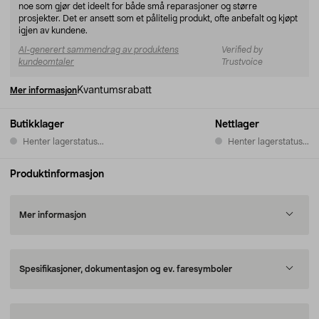
noe som gjør det ideelt for både små reparasjoner og større
prosjekter. Det er ansett som et pålitelig produkt, ofte anbefalt og kjøpt
igjen av kundene.
AI-generert sammendrag av produktens
Verified by
kundeomtaler
Trustvoice
Kvantumsrabatt
Mer informasjon
Butikklager
Nettlager
Henter lagerstatus...
Henter lagerstatus...
Produktinformasjon
Mer informasjon
Spesifikasjoner, dokumentasjon og ev. faresymboler