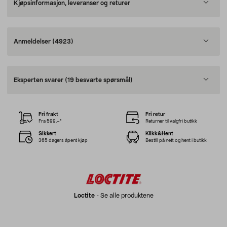
Kjøpsinformasjon, leveranser og returer
Anmeldelser
(4923)
Eksperten svarer
(19 besvarte spørsmål)
Fri frakt
Fri retur
Fra 599,–*
Returner til valgfri butikk
Sikkert
Klikk&Hent
365 dagers åpent kjøp
Bestill på nett og hent i butikk
Loctite
-
Se alle produktene