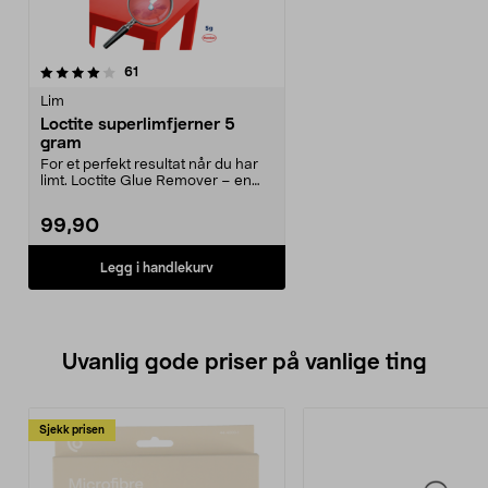
anmeldelser
61
Lim
Loctite superlimfjerner 5
gram
For et perfekt resultat når du har
limt. Loctite Glue Remover – en
enkel måte å ...
99,90
Legg i handlekurv
Uvanlig gode priser på vanlige ting
Sjekk prisen