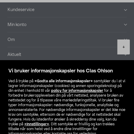
Bunntekst
Kundeservice
Min konto
Om
Product
+
quantity
Aktuelt
Våre selskaper
Vi bruker informasjonskapsler hos Clas Ohlson
Ved å trykke på
«Godta alle informasjonskapsler»
samtykker du i at vi
Finn din butikk
lagrer informasjonskapsler (cookies) og annen sporingsteknologi på
din enhet i henhold til vår
policy for informasjonskapsler
for å
forbedre brukeropplevelsen din på vårt nettsted, analysere bruken av
SE
NO
FI
nettstedet og for å tilpasse våre markedsføringstiltak. Vi bruker fire
typer informasjonskapsler: nødvendige, funksjonelle, analytiske og
annonserelaterte. For nødvendige informasjonskapsler er det ikke noe
krav om samtykke, ettersom de er nødvendige for at nettstedet skal
fungere. Hvis du istedenfor ønsker å skreddersy dine valg, kan du
trykke på
«Innstillinger»
. Ditt samtykke er frivillig og kan trekkes
tilbake når som helst ved å endre dine innstillinger for
informasjonskapsler eller kontakte oss for veiledning.