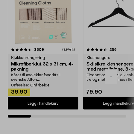
4.5av 5 stjerner
anmeldelser
4.5av 5 stjerner
anmeldels
3809
256
(9,97/stk)
Kjøkkenrengjøring
Kleshengere
Mikrofiberklut 32 x 31 cm, 4-
Sklisikre kleshengere 
pakning
med metallpinne, 8-p
Kåret til «soleklar favoritt» i
Elegant og skikkelig kles
-
svenske Afton...
tre og metall – finnes i fle
Kleshe...
Utførelse:
Grå/beige
39,90
79,90
Legg i handlekurv
Legg i handlekurv