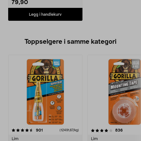
79,90
Legg i handlekurv
Toppselgere i samme kategori
4.0 av 5 stjerner
anmeldelser
4.5 av 5 stjerner
anmeldels
901
836
(12491,67/kg)
Lim
Lim